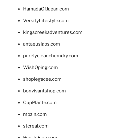
HamadaOfJapan.com
VersifyLifestyle.com
kingscreekadventures.com
antaeuslabs.com
purelycleanchemdry.com
WishOping.com
shoplegacee.com
bonvivantshop.com
CupPlante.com
mpzin.com
stcreal.com
PopUpFlea.com