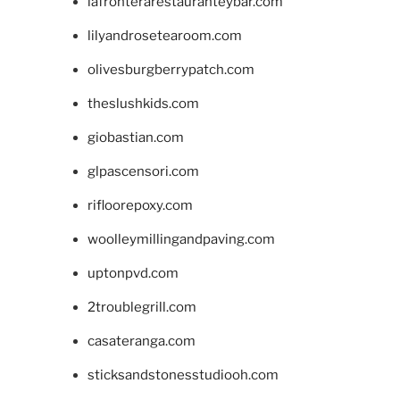
lafronterarestauranteybar.com
lilyandrosetearoom.com
olivesburgberrypatch.com
theslushkids.com
giobastian.com
glpascensori.com
rifloorepoxy.com
woolleymillingandpaving.com
uptonpvd.com
2troublegrill.com
casateranga.com
sticksandstonesstudiooh.com