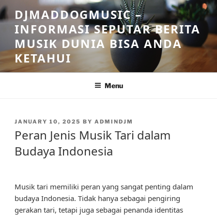
Skip
DJMADDOGMUSIC –
to
INFORMASI SEPUTAR BERITA
content
MUSIK DUNIA BISA ANDA
KETAHUI
Menu
POSTED
JANUARY 10, 2025
BY
ADMINDJM
ON
Peran Jenis Musik Tari dalam
Budaya Indonesia
Musik tari memiliki peran yang sangat penting dalam
budaya Indonesia. Tidak hanya sebagai pengiring
gerakan tari, tetapi juga sebagai penanda identitas