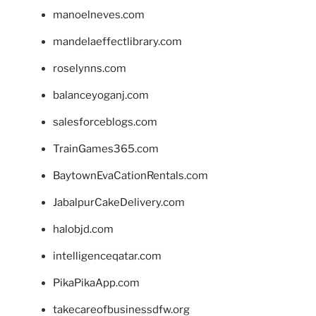
manoelneves.com
mandelaeffectlibrary.com
roselynns.com
balanceyoganj.com
salesforceblogs.com
TrainGames365.com
BaytownEvaCationRentals.com
JabalpurCakeDelivery.com
halobjd.com
intelligenceqatar.com
PikaPikaApp.com
takecareofbusinessdfw.org