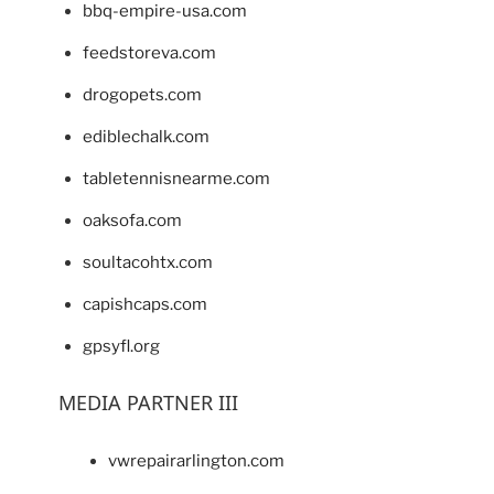
bbq-empire-usa.com
feedstoreva.com
drogopets.com
ediblechalk.com
tabletennisnearme.com
oaksofa.com
soultacohtx.com
capishcaps.com
gpsyfl.org
MEDIA PARTNER III
vwrepairarlington.com