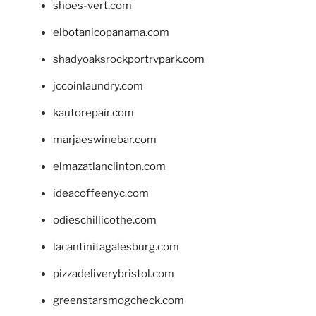
shoes-vert.com
elbotanicopanama.com
shadyoaksrockportrvpark.com
jccoinlaundry.com
kautorepair.com
marjaeswinebar.com
elmazatlanclinton.com
ideacoffeenyc.com
odieschillicothe.com
lacantinitagalesburg.com
pizzadeliverybristol.com
greenstarsmogcheck.com