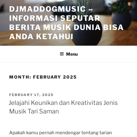
Skip
DJMADDOGMUSIC –
to
INFORMASI SEPUTAR
content
BERITA MUSIK DUNIA BISA
ANDA KETAHUI
Menu
MONTH:
FEBRUARY 2025
POSTED
FEBRUARY 17, 2025
ON
Jelajahi Keunikan dan Kreativitas Jenis
Musik Tari Saman
Apakah kamu pernah mendengar tentang tarian