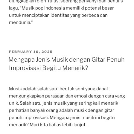
diungkapkan oleh Tulus, seorang penyanyi dan penulis
lagu, “Musik pop Indonesia memiliki potensi besar
untuk menciptakan identitas yang berbeda dan
mendunia.”
POSTED
FEBRUARY 16, 2025
ON
Mengapa Jenis Musik dengan Gitar Penuh
Improvisasi Begitu Menarik?
Musik adalah salah satu bentuk seni yang dapat
mengungkapkan perasaan dan emosi dengan cara yang
unik. Salah satu jenis musik yang sering kali menarik
perhatian banyak orang adalah musik dengan gitar
penuh improvisasi. Mengapa jenis musik ini begitu
menarik? Mari kita bahas lebih lanjut.