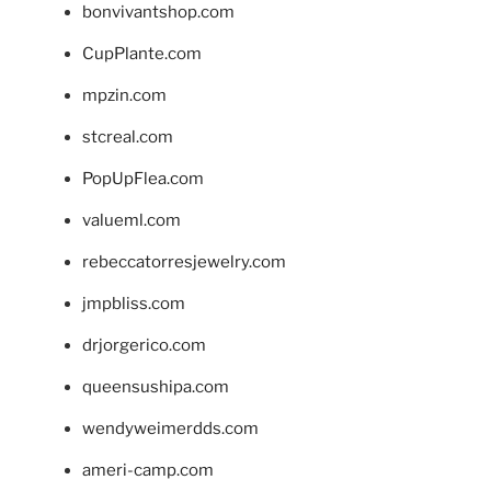
bonvivantshop.com
CupPlante.com
mpzin.com
stcreal.com
PopUpFlea.com
valueml.com
rebeccatorresjewelry.com
jmpbliss.com
drjorgerico.com
queensushipa.com
wendyweimerdds.com
ameri-camp.com