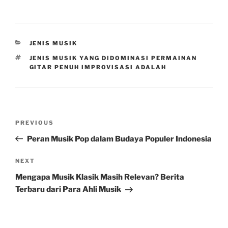
CATEGORIES
JENIS MUSIK
TAGS
JENIS MUSIK YANG DIDOMINASI PERMAINAN
GITAR PENUH IMPROVISASI ADALAH
Post
Previous
PREVIOUS
navigation
Post
Peran Musik Pop dalam Budaya Populer Indonesia
Next
NEXT
Post
Mengapa Musik Klasik Masih Relevan? Berita
Terbaru dari Para Ahli Musik