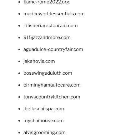
fiamc-rome2022.org
mariceworldessentials.com
lafisheriarestaurant.com
915jazzandmore.com
aguadulce-countryfair.com
jakehovis.com
bosswingsduluth.com
birminghamautocare.com
tonyscountrykitchen.com
jbellasnailspa.com
mychaihouse.com
alvisgrooming.com