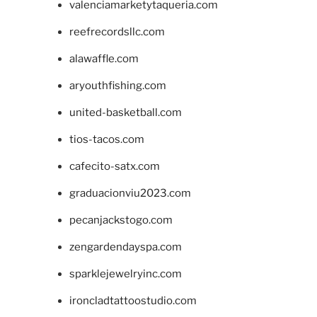
valenciamarketytaqueria.com
reefrecordsllc.com
alawaffle.com
aryouthfishing.com
united-basketball.com
tios-tacos.com
cafecito-satx.com
graduacionviu2023.com
pecanjackstogo.com
zengardendayspa.com
sparklejewelryinc.com
ironcladtattoostudio.com