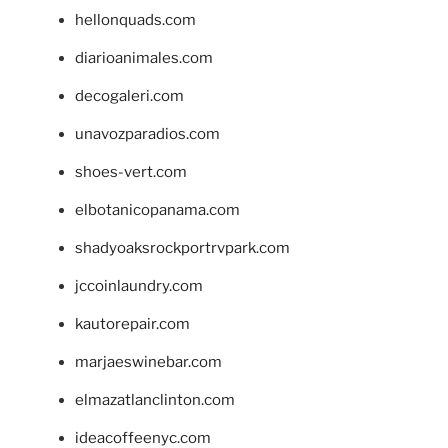
hellonquads.com
diarioanimales.com
decogaleri.com
unavozparadios.com
shoes-vert.com
elbotanicopanama.com
shadyoaksrockportrvpark.com
jccoinlaundry.com
kautorepair.com
marjaeswinebar.com
elmazatlanclinton.com
ideacoffeenyc.com