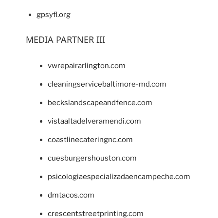
gpsyfl.org
MEDIA PARTNER III
vwrepairarlington.com
cleaningservicebaltimore-md.com
beckslandscapeandfence.com
vistaaltadelveramendi.com
coastlinecateringnc.com
cuesburgershouston.com
psicologiaespecializadaencampeche.com
dmtacos.com
crescentstreetprinting.com