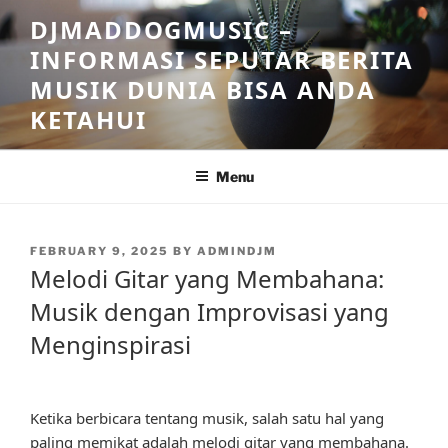
Skip
DJMADDOGMUSIC –
to
INFORMASI SEPUTAR BERITA
content
MUSIK DUNIA BISA ANDA
KETAHUI
Menu
POSTED
FEBRUARY 9, 2025
BY
ADMINDJM
ON
Melodi Gitar yang Membahana:
Musik dengan Improvisasi yang
Menginspirasi
Ketika berbicara tentang musik, salah satu hal yang
paling memikat adalah melodi gitar yang membahana.