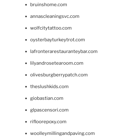
bruinshome.com
annascleaningsvc.com
wolfcitytattoo.com
oysterbayturkeytrot.com
lafronterarestauranteybar.com
lilyandrosetearoom.com
olivesburgberrypatch.com
theslushkids.com
giobastian.com
glpascensori.com
rifloorepoxy.com
woolleymillingandpaving.com