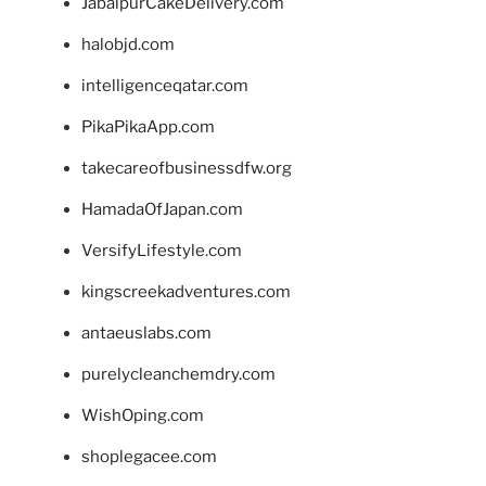
JabalpurCakeDelivery.com
halobjd.com
intelligenceqatar.com
PikaPikaApp.com
takecareofbusinessdfw.org
HamadaOfJapan.com
VersifyLifestyle.com
kingscreekadventures.com
antaeuslabs.com
purelycleanchemdry.com
WishOping.com
shoplegacee.com