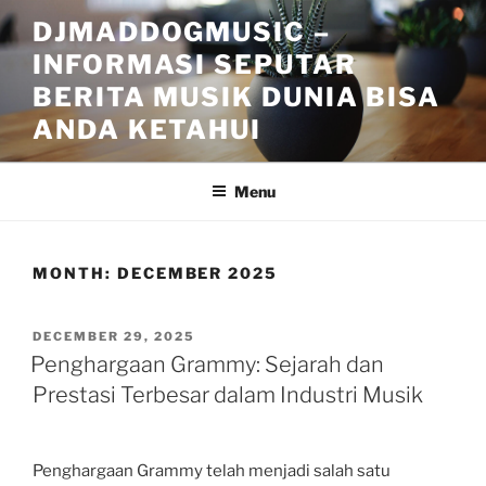
Skip
DJMADDOGMUSIC –
to
INFORMASI SEPUTAR
content
BERITA MUSIK DUNIA BISA
ANDA KETAHUI
Menu
MONTH:
DECEMBER 2025
POSTED
DECEMBER 29, 2025
ON
Penghargaan Grammy: Sejarah dan
Prestasi Terbesar dalam Industri Musik
Penghargaan Grammy telah menjadi salah satu