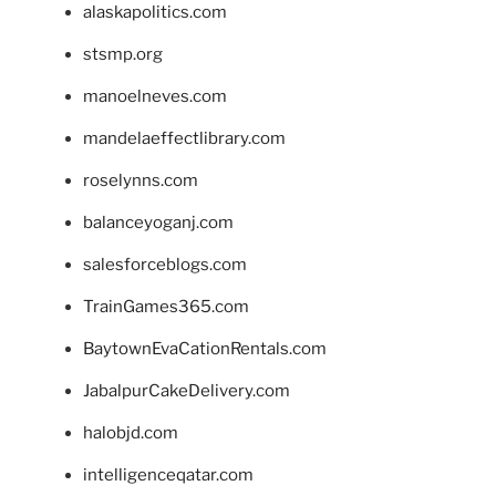
alaskapolitics.com
stsmp.org
manoelneves.com
mandelaeffectlibrary.com
roselynns.com
balanceyoganj.com
salesforceblogs.com
TrainGames365.com
BaytownEvaCationRentals.com
JabalpurCakeDelivery.com
halobjd.com
intelligenceqatar.com