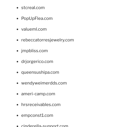
stcreal.com
PopUpFlea.com
valueml.com
rebeccatorresjewelry.com
jmpbliss.com
drjorgerico.com
queensushipa.com
wendyweimerdds.com
ameri-camp.com
hrsreceivables.com
empconst1.com
cinderella-support.com