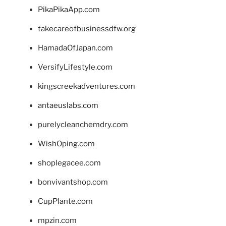
PikaPikaApp.com
takecareofbusinessdfw.org
HamadaOfJapan.com
VersifyLifestyle.com
kingscreekadventures.com
antaeuslabs.com
purelycleanchemdry.com
WishOping.com
shoplegacee.com
bonvivantshop.com
CupPlante.com
mpzin.com