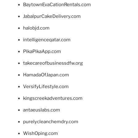
BaytownEvaCationRentals.com
JabalpurCakeDelivery.com
halobjd.com
intelligenceqatar.com
PikaPikaApp.com
takecareofbusinessdfw.org
HamadaOfJapan.com
VersifyLifestyle.com
kingscreekadventures.com
antaeuslabs.com
purelycleanchemdry.com
WishOping.com