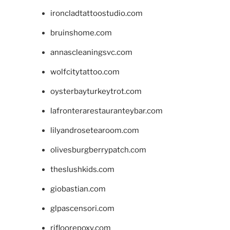
ironcladtattoostudio.com
bruinshome.com
annascleaningsvc.com
wolfcitytattoo.com
oysterbayturkeytrot.com
lafronterarestauranteybar.com
lilyandrosetearoom.com
olivesburgberrypatch.com
theslushkids.com
giobastian.com
glpascensori.com
rifloorepoxy.com