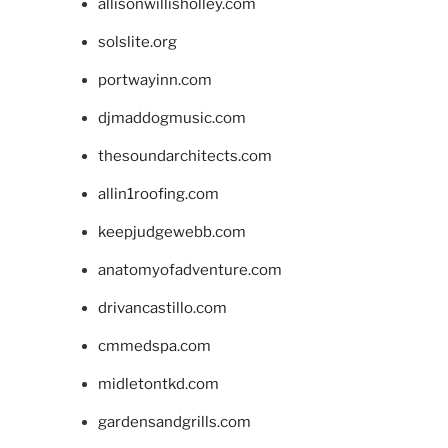
allisonwillisholley.com
solslite.org
portwayinn.com
djmaddogmusic.com
thesoundarchitects.com
allin1roofing.com
keepjudgewebb.com
anatomyofadventure.com
drivancastillo.com
cmmedspa.com
midletontkd.com
gardensandgrills.com