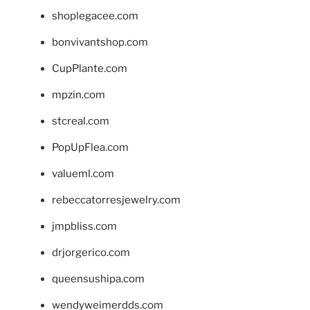
shoplegacee.com
bonvivantshop.com
CupPlante.com
mpzin.com
stcreal.com
PopUpFlea.com
valueml.com
rebeccatorresjewelry.com
jmpbliss.com
drjorgerico.com
queensushipa.com
wendyweimerdds.com