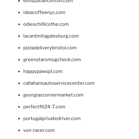
elmazatlanclinton.com
ideacoffeenyc.com
odieschillicothe.com
lacantinitagalesburg.com
pizzadeliverybristol.com
greenstarsmogcheck.com
happypawspl.com
callahansautoservicecenter.com
georgiascornermarket.com
perfectfit24-7.com
portugalprivatedriver.com
von-racer.com