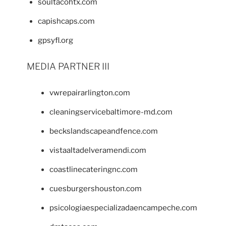
soultacohtx.com
capishcaps.com
gpsyfl.org
MEDIA PARTNER III
vwrepairarlington.com
cleaningservicebaltimore-md.com
beckslandscapeandfence.com
vistaaltadelveramendi.com
coastlinecateringnc.com
cuesburgershouston.com
psicologiaespecializadaencampeche.com