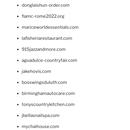
donglaishun-order.com
fiamc-rome2022.org
mariceworldessentials.com
lafisheriarestaurant.com
915jazzandmore.com
aguadulce-countryfair.com
jakehovis.com
bosswingsduluth.com
birminghamautocare.com
tonyscountrykitchen.com
jbellasnailspa.com
mychaihouse.com