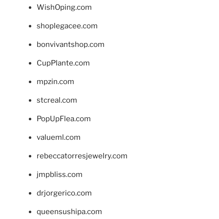
WishOping.com
shoplegacee.com
bonvivantshop.com
CupPlante.com
mpzin.com
stcreal.com
PopUpFlea.com
valueml.com
rebeccatorresjewelry.com
jmpbliss.com
drjorgerico.com
queensushipa.com