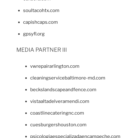
soultacohtx.com
capishcaps.com
gpsyfl.org
MEDIA PARTNER III
vwrepairarlington.com
cleaningservicebaltimore-md.com
beckslandscapeandfence.com
vistaaltadelveramendi.com
coastlinecateringnc.com
cuesburgershouston.com
psicologiaespecializadaencampeche.com