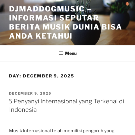
Skip
DJMADDOGMUSIC –
to
INFORMASI SEPUTAR
content
BERITA MUSIK DUNIA BISA
ANDA KETAHUI
Menu
DAY:
DECEMBER 9, 2025
POSTED
DECEMBER 9, 2025
ON
5 Penyanyi Internasional yang Terkenal di
Indonesia
Musik Internasional telah memiliki pengaruh yang