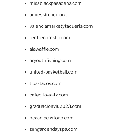
missblackpasadena.com
anneskitchen.org
valenciamarketytaqueria.com
reefrecordsllc.com
alawaffle.com
aryouthfishing.com
united-basketball.com
tios-tacos.com
cafecito-satx.com
graduacionviu2023.com
pecanjackstogo.com
zengardendayspa.com