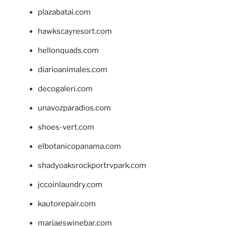
plazabatai.com
hawkscayresort.com
hellonquads.com
diarioanimales.com
decogaleri.com
unavozparadios.com
shoes-vert.com
elbotanicopanama.com
shadyoaksrockportrvpark.com
jccoinlaundry.com
kautorepair.com
marjaeswinebar.com