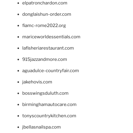
elpatronchardon.com
donglaishun-order.com
fiamc-rome2022.org
mariceworldessentials.com
lafisheriarestaurant.com
915jazzandmore.com
aguadulce-countryfair.com
jakehovis.com
bosswingsduluth.com
birminghamautocare.com
tonyscountrykitchen.com
jbellasnailspa.com