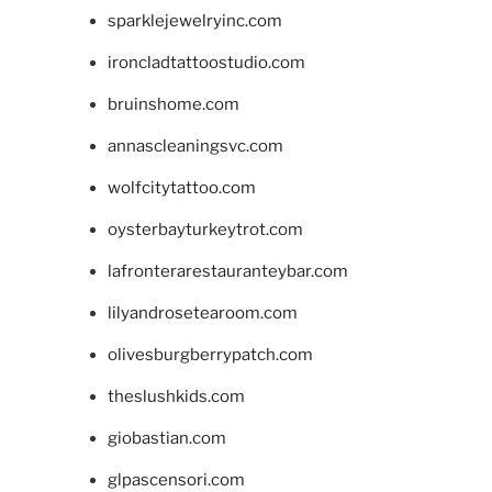
sparklejewelryinc.com
ironcladtattoostudio.com
bruinshome.com
annascleaningsvc.com
wolfcitytattoo.com
oysterbayturkeytrot.com
lafronterarestauranteybar.com
lilyandrosetearoom.com
olivesburgberrypatch.com
theslushkids.com
giobastian.com
glpascensori.com