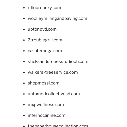
rifloorepoxy.com
woolleymillingandpaving.com
uptonpvd.com
2troublegrill.com
casateranga.com
sticksandstonesstudiooh.com
walkers-treeservice.com
shopmossi.com
untamedcollectivesd.com
mxpwellness.com
infernocanine.com
thepaperhousecollection.com