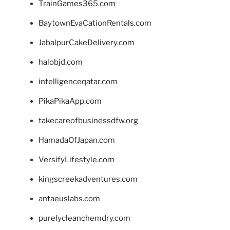
TrainGames365.com
BaytownEvaCationRentals.com
JabalpurCakeDelivery.com
halobjd.com
intelligenceqatar.com
PikaPikaApp.com
takecareofbusinessdfw.org
HamadaOfJapan.com
VersifyLifestyle.com
kingscreekadventures.com
antaeuslabs.com
purelycleanchemdry.com