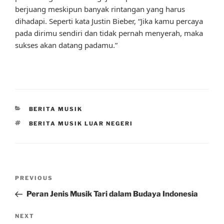
berjuang meskipun banyak rintangan yang harus
dihadapi. Seperti kata Justin Bieber, “Jika kamu percaya
pada dirimu sendiri dan tidak pernah menyerah, maka
sukses akan datang padamu.”
CATEGORIES
BERITA MUSIK
TAGS
BERITA MUSIK LUAR NEGERI
Post
Previous
PREVIOUS
navigation
Post
Peran Jenis Musik Tari dalam Budaya Indonesia
Next
NEXT