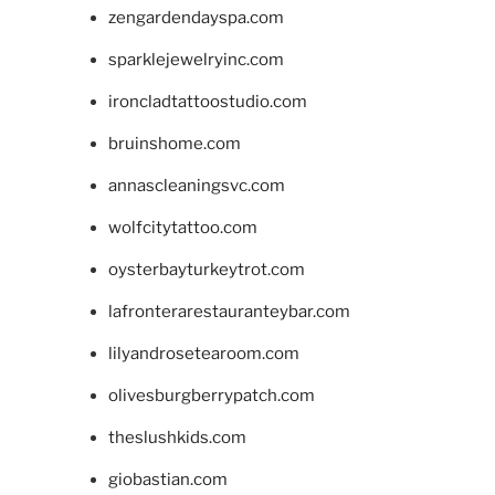
zengardendayspa.com
sparklejewelryinc.com
ironcladtattoostudio.com
bruinshome.com
annascleaningsvc.com
wolfcitytattoo.com
oysterbayturkeytrot.com
lafronterarestauranteybar.com
lilyandrosetearoom.com
olivesburgberrypatch.com
theslushkids.com
giobastian.com