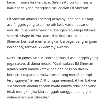
keras, impian bisa tercapai. Salah satu contoh musisi
luar negeri yang menginspirasi adalah Ed Sheeran.
Ed Sheeran adalah seorang penyanyi dan penulis lagu
asal Inggris yang telah meraih kesuksesan besar di
industri musik internasional. Dengan lagu-lagu hitsnya
seperti “Shape of You” dan “Thinking Out Loud”, Ed
Sheeran berhasil memenangkan berbagai penghargaan
bergengsi, termasuk Grammy Awards.
Menurut James Arthur, seorang musisi asal Inggris yang
juga sukses di dunia musik, “Kisah sukses Ed Sheeran
adalah bukti bahwa ketekunan dan passion dalam
bermusik dapat membawa seseorang meraih mimpi
tertingginya.” James Arthur juga menambahkan bahwa
“Ed Sheeran adalah contoh nyata bahwa tidak ada yang
tidak mungkin jika kita sungguh-sungguh dan gigih
dalam mengejar cita-cita.”