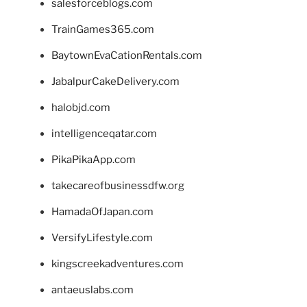
salesforceblogs.com
TrainGames365.com
BaytownEvaCationRentals.com
JabalpurCakeDelivery.com
halobjd.com
intelligenceqatar.com
PikaPikaApp.com
takecareofbusinessdfw.org
HamadaOfJapan.com
VersifyLifestyle.com
kingscreekadventures.com
antaeuslabs.com