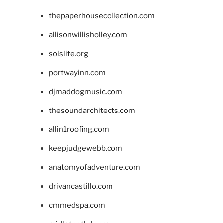
thepaperhousecollection.com
allisonwillisholley.com
solslite.org
portwayinn.com
djmaddogmusic.com
thesoundarchitects.com
allin1roofing.com
keepjudgewebb.com
anatomyofadventure.com
drivancastillo.com
cmmedspa.com