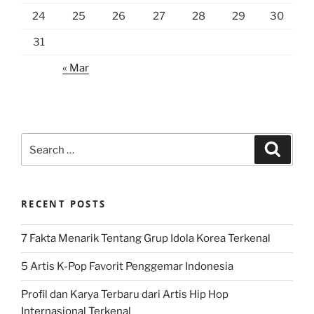
24
25
26
27
28
29
30
31
« Mar
Search
Search
for:
RECENT POSTS
7 Fakta Menarik Tentang Grup Idola Korea Terkenal
5 Artis K-Pop Favorit Penggemar Indonesia
Profil dan Karya Terbaru dari Artis Hip Hop
Internasional Terkenal