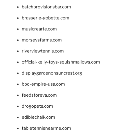
batchprovisionsbar.com
brasserie-gobette.com
musicrearte.com
morseysfarms.com
riverviewtennis.com
official-kelly-toys-squishmallows.com
displaygardenonsuncrest.org
bbq-empire-usa.com
feedstoreva.com
drogopets.com
ediblechalk.com
tabletennisnearme.com