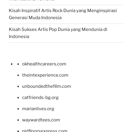
Kisah Inspiratif Artis Rock Dunia yang Menginspirasi
Generasi Muda Indonesia
Kisah Sukses Artis Pop Dunia yang Mendunia di
Indonesia
okhealthcareers.com
theintexperience.com
unboundedthefilm.com
catfriends-bg.org
marianlives.org
waywardtees.com
pidfloorsexpress.com