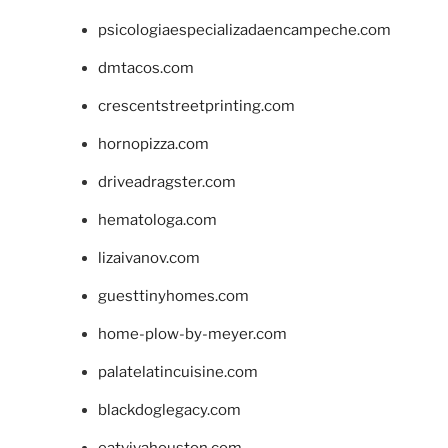
psicologiaespecializadaencampeche.com
dmtacos.com
crescentstreetprinting.com
hornopizza.com
driveadragster.com
hematologa.com
lizaivanov.com
guesttinyhomes.com
home-plow-by-meyer.com
palatelatincuisine.com
blackdoglegacy.com