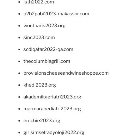
isth2022.com
p2b2pabi2023-makassar.com
wocfparis2023.org
sinc2023.com
scdlqatar2022-qa.com
thecolumbiagrill.com
provisionscheeseandwineshoppe.com
khedi2023.org
akademikgeriatri2023.org
marmarapediatri2023.org
emchie2023.org
girisimselradyoloji2022.org