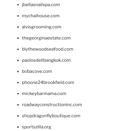
jbellasnailspa.com
mychaihouse.com
alvisgrooming.com
thegeorginaestate.com
blythewoodseafood.com
paolosdelibangkok.com
bobacove.com
phoone24brookfield.com
mickeybarmama.com
roadwayconstructioninc.com
shopdragonflyboutique.com
sportszilla.org