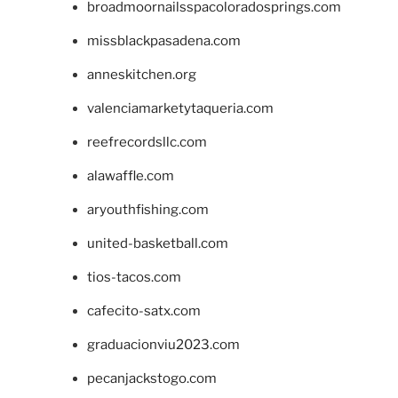
broadmoornailsspacoloradosprings.com
missblackpasadena.com
anneskitchen.org
valenciamarketytaqueria.com
reefrecordsllc.com
alawaffle.com
aryouthfishing.com
united-basketball.com
tios-tacos.com
cafecito-satx.com
graduacionviu2023.com
pecanjackstogo.com