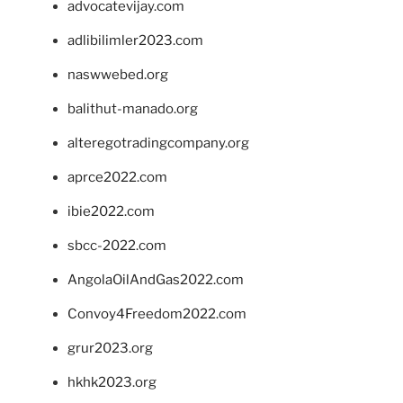
advocatevijay.com
adlibilimler2023.com
naswwebed.org
balithut-manado.org
alteregotradingcompany.org
aprce2022.com
ibie2022.com
sbcc-2022.com
AngolaOilAndGas2022.com
Convoy4Freedom2022.com
grur2023.org
hkhk2023.org