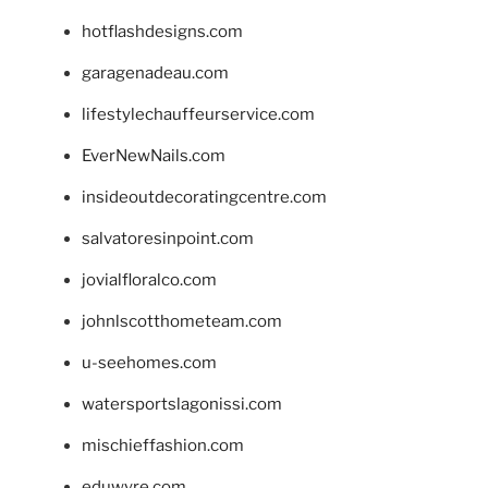
hotflashdesigns.com
garagenadeau.com
lifestylechauffeurservice.com
EverNewNails.com
insideoutdecoratingcentre.com
salvatoresinpoint.com
jovialfloralco.com
johnlscotthometeam.com
u-seehomes.com
watersportslagonissi.com
mischieffashion.com
eduwyre.com