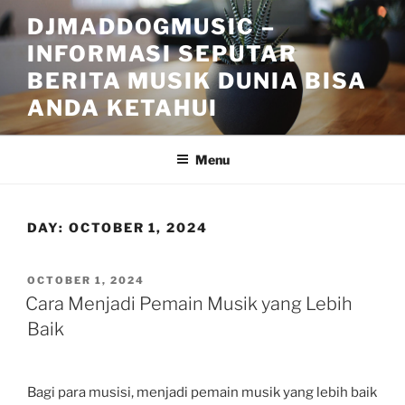
Skip
DJMADDOGMUSIC –
to
INFORMASI SEPUTAR
content
BERITA MUSIK DUNIA BISA
ANDA KETAHUI
Menu
DAY:
OCTOBER 1, 2024
POSTED
OCTOBER 1, 2024
ON
Cara Menjadi Pemain Musik yang Lebih
Baik
Bagi para musisi, menjadi pemain musik yang lebih baik