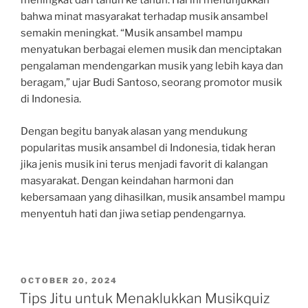
meningkat dari tahun ke tahun. Hal ini menunjukkan
bahwa minat masyarakat terhadap musik ansambel
semakin meningkat. “Musik ansambel mampu
menyatukan berbagai elemen musik dan menciptakan
pengalaman mendengarkan musik yang lebih kaya dan
beragam,” ujar Budi Santoso, seorang promotor musik
di Indonesia.
Dengan begitu banyak alasan yang mendukung
popularitas musik ansambel di Indonesia, tidak heran
jika jenis musik ini terus menjadi favorit di kalangan
masyarakat. Dengan keindahan harmoni dan
kebersamaan yang dihasilkan, musik ansambel mampu
menyentuh hati dan jiwa setiap pendengarnya.
POSTED
OCTOBER 20, 2024
ON
Tips Jitu untuk Menaklukkan Musikquiz