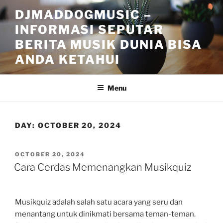
Skip
DJMADDOGMUSIC –
to
INFORMASI SEPUTAR
content
BERITA MUSIK DUNIA BISA
ANDA KETAHUI
Menu
DAY:
OCTOBER 20, 2024
POSTED
OCTOBER 20, 2024
ON
Cara Cerdas Memenangkan Musikquiz
Musikquiz adalah salah satu acara yang seru dan
menantang untuk dinikmati bersama teman-teman.