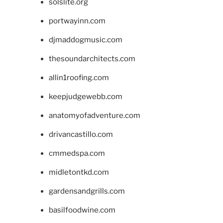
solslite.org
portwayinn.com
djmaddogmusic.com
thesoundarchitects.com
allin1roofing.com
keepjudgewebb.com
anatomyofadventure.com
drivancastillo.com
cmmedspa.com
midletontkd.com
gardensandgrills.com
basilfoodwine.com