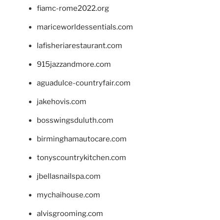
fiamc-rome2022.org
mariceworldessentials.com
lafisheriarestaurant.com
915jazzandmore.com
aguadulce-countryfair.com
jakehovis.com
bosswingsduluth.com
birminghamautocare.com
tonyscountrykitchen.com
jbellasnailspa.com
mychaihouse.com
alvisgrooming.com