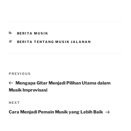
CATEGORIES
BERITA MUSIK
TAGS
BERITA TENTANG MUSIK JALANAN
Post
Previous
PREVIOUS
navigation
Post
Mengapa Gitar Menjadi Pilihan Utama dalam
Musik Improvisasi
Next
NEXT
Post
Cara Menjadi Pemain Musik yang Lebih Baik