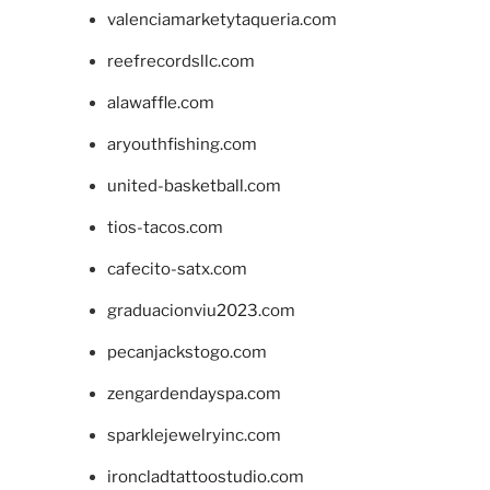
valenciamarketytaqueria.com
reefrecordsllc.com
alawaffle.com
aryouthfishing.com
united-basketball.com
tios-tacos.com
cafecito-satx.com
graduacionviu2023.com
pecanjackstogo.com
zengardendayspa.com
sparklejewelryinc.com
ironcladtattoostudio.com