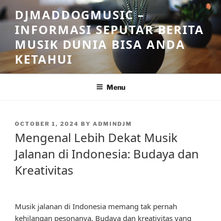
Skip
DJMADDOGMUSIC –
to
INFORMASI SEPUTAR BERITA
content
MUSIK DUNIA BISA ANDA
KETAHUI
Menu
POSTED
OCTOBER 1, 2024
BY
ADMINDJM
ON
Mengenal Lebih Dekat Musik
Jalanan di Indonesia: Budaya dan
Kreativitas
Musik jalanan di Indonesia memang tak pernah
kehilangan pesonanya. Budaya dan kreativitas yang