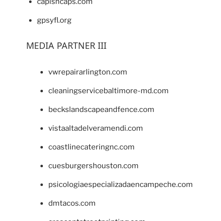
capishcaps.com
gpsyfl.org
MEDIA PARTNER III
vwrepairarlington.com
cleaningservicebaltimore-md.com
beckslandscapeandfence.com
vistaaltadelveramendi.com
coastlinecateringnc.com
cuesburgershouston.com
psicologiaespecializadaencampeche.com
dmtacos.com