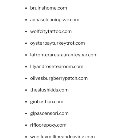
bruinshome.com
annascleaningsvc.com
wolfcitytattoo.com
oysterbayturkeytrot.com
lafronterarestauranteybar.com
lilyandrosetearoom.com
olivesburgberrypatch.com
theslushkids.com
giobastian.com
glpascensori.com
rifloorepoxy.com
woolleymillingandpaving.com