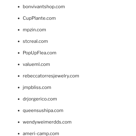
bonvivantshop.com
CupPlante.com
mpzin.com
stcreal.com
PopUpFlea.com
valueml.com
rebeccatorresjewelry.com
jmpbliss.com
drjorgerico.com
queensushipa.com
wendyweimerdds.com
ameri-camp.com