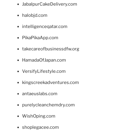
JabalpurCakeDelivery.com
halobjd.com
intelligenceqatar.com
PikaPikaApp.com
takecareofbusinessdfw.org
HamadaOfJapan.com
VersifyLifestyle.com
kingscreekadventures.com
antaeuslabs.com
purelycleanchemdry.com
WishOping.com
shoplegacee.com