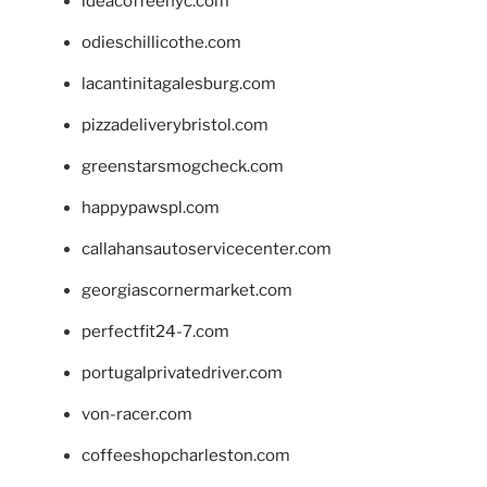
ideacoffeenyc.com
odieschillicothe.com
lacantinitagalesburg.com
pizzadeliverybristol.com
greenstarsmogcheck.com
happypawspl.com
callahansautoservicecenter.com
georgiascornermarket.com
perfectfit24-7.com
portugalprivatedriver.com
von-racer.com
coffeeshopcharleston.com