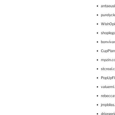
antaeus
purelyc
WishOp
shopleg
bonviva
CupPlan
mpzin.c
stcreal.
PopUpFl
valueml
rebecca
jmpblis
drjorger