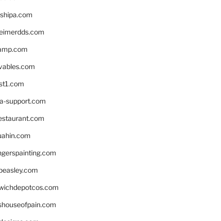
shipa.com
eimerdds.com
camp.com
ivables.com
st1.com
la-support.com
estaurant.com
uahin.com
erspainting.com
beasley.com
wichdepotcos.com
eshouseofpain.com