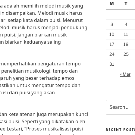
M
T
a adalah memilih melodi musik yang
in disampaikan. Melodi musik harus
 setiap kata dalam puisi. Menurut
3
4
Melodi musik harus menjadi pendukung
m puisi. Jangan biarkan musik
10
11
n biarkan keduanya saling
17
18
24
25
uk memperhatikan pengaturan tempo
31
penelitian musikologi, tempo dan
« Mar
garuh yang besar terhadap emosi
pastikan untuk mengatur tempo dan
isi dari puisi yang akan
Search
for:
n dan ketelatenan juga merupakan kunci
si puisi. Seperti yang dikatakan oleh
ee Lestari, “Proses musikalisasi puisi
RECENT POST