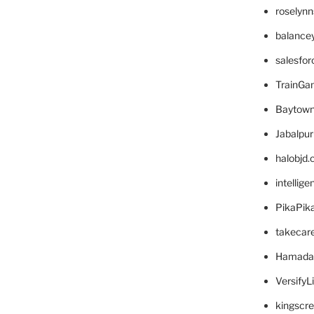
roselyn
balance
salesfo
TrainG
Baytown
Jabalpu
halobjd
intellig
PikaPik
takecar
Hamada
VersifyL
kingscr