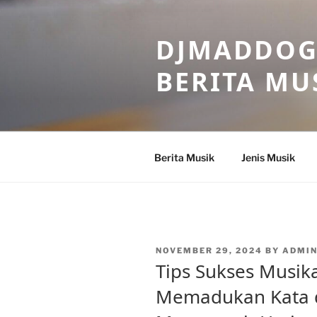
Skip
to
DJMADDOGM
content
BERITA MU
Berita Musik
Jenis Musik
POSTED
NOVEMBER 29, 2024
BY
ADMI
ON
Tips Sukses Musikal
Memadukan Kata 