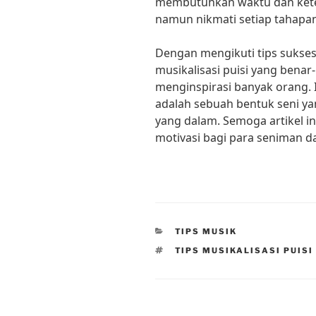
membutuhkan waktu dan kete
namun nikmati setiap tahapa
Dengan mengikuti tips sukses
musikalisasi puisi yang bena
menginspirasi banyak orang. I
adalah sebuah bentuk seni 
yang dalam. Semoga artikel i
motivasi bagi para seniman d
CATEGORIES
TIPS MUSIK
TAGS
TIPS MUSIKALISASI PUISI