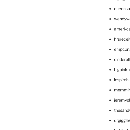
queensu
wendyw
ameri-
hrsrece
empcon
cinderel
bigpinkr
inspireh
memming
jeremyp
thesand
drgiggl