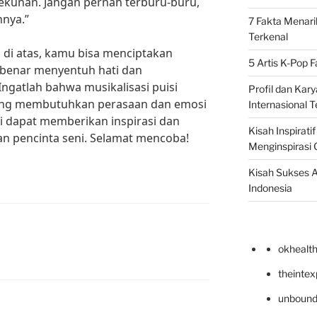
kunan. Jangan pernah terburu-buru,
nnya.”
7 Fakta Menari
Terkenal
 di atas, kamu bisa menciptakan
5 Artis K-Pop 
r-benar menyentuh hati dan
ngatlah bahwa musikalisasi puisi
Profil dan Kary
yang membutuhkan perasaan dan emosi
Internasional T
ni dapat memberikan inspirasi dan
Kisah Inspirati
an pencinta seni. Selamat mencoba!
Menginspirasi 
Kisah Sukses A
Indonesia
okhealt
theinte
unbound