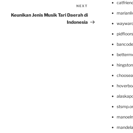
catfrien
NEXT
Next
marianli
Post
Keunikan Jenis Musik Tari Daerah di
Indonesia
wayward
pidfloo
bancode
betterm
hingsto
choosea
hoverbo
alaskapo
stsmp.o
manoel
mandelae