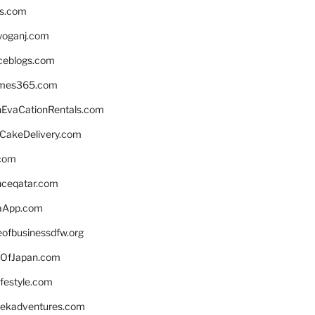
ns.com
yoganj.com
rceblogs.com
ames365.com
EvaCationRentals.com
rCakeDelivery.com
.com
enceqatar.com
aApp.com
eofbusinessdfw.org
OfJapan.com
ifestyle.com
eekadventures.com