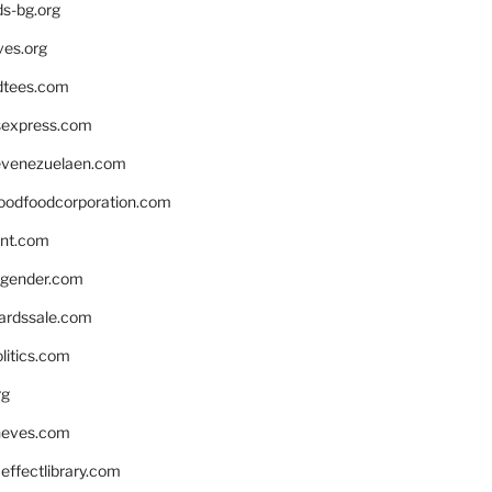
ds-bg.org
ves.org
tees.com
rsexpress.com
venezuelaen.com
oodfoodcorporation.com
nnt.com
gender.com
ardssale.com
litics.com
rg
neves.com
ffectlibrary.com