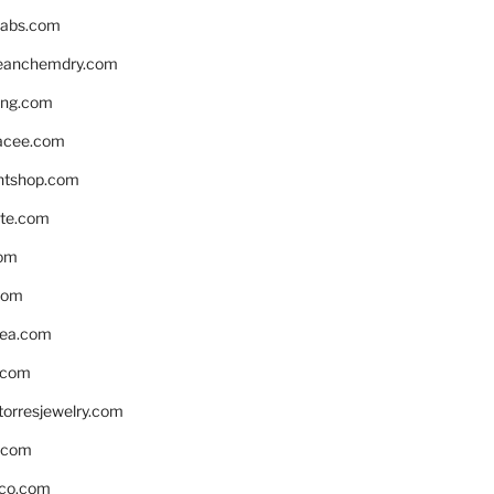
labs.com
leanchemdry.com
ing.com
acee.com
ntshop.com
te.com
om
com
ea.com
.com
torresjewelry.com
s.com
ico.com