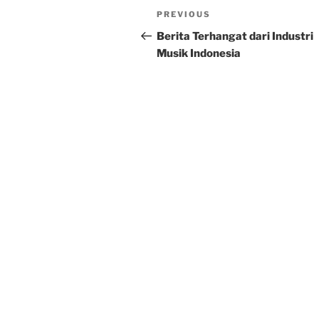
Post
Previous
PREVIOUS
navigation
Post
Berita Terhangat dari Industri
Musik Indonesia