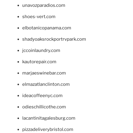
unavozparadios.com
shoes-vert.com
elbotanicopanama.com
shadyoaksrockportrvpark.com
jccoinlaundry.com
kautorepair.com
marjaeswinebar.com
elmazatlanclinton.com
ideacoffeenyc.com
odieschillicothe.com
lacantinitagalesburg.com
pizzadeliverybristol.com