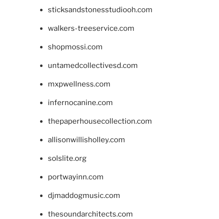
sticksandstonesstudiooh.com
walkers-treeservice.com
shopmossi.com
untamedcollectivesd.com
mxpwellness.com
infernocanine.com
thepaperhousecollection.com
allisonwillisholley.com
solslite.org
portwayinn.com
djmaddogmusic.com
thesoundarchitects.com