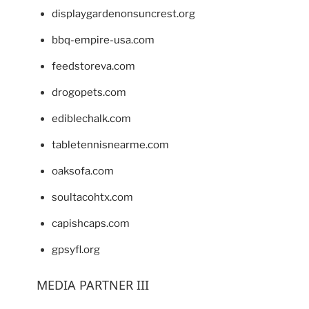
displaygardenonsuncrest.org
bbq-empire-usa.com
feedstoreva.com
drogopets.com
ediblechalk.com
tabletennisnearme.com
oaksofa.com
soultacohtx.com
capishcaps.com
gpsyfl.org
MEDIA PARTNER III