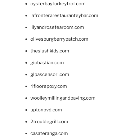
oysterbayturkeytrot.com
lafronterarestauranteybar.com
lilyandrosetearoom.com
olivesburgberrypatch.com
theslushkids.com
giobastian.com
glpascensori.com
rifloorepoxy.com
woolleymillingandpaving.com
uptonpvd.com
2troublegrill.com
casateranga.com