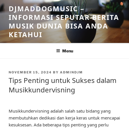
Skip
DJMADDOGMUSIC –
to
INFORMASI SEPUTAR BERITA
content
MUSIK DUNIA BISA ANDA
KETAHUI
Menu
POSTED
NOVEMBER 15, 2024
BY
ADMINDJM
ON
Tips Penting untuk Sukses dalam
Musikkundervisning
Musikkundervisning adalah salah satu bidang yang
membutuhkan dedikasi dan kerja keras untuk mencapai
kesuksesan. Ada beberapa tips penting yang perlu