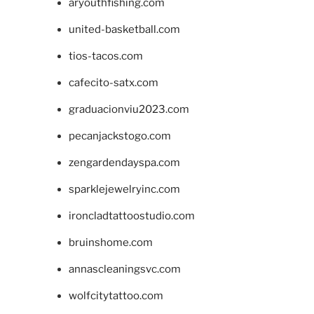
aryouthfishing.com
united-basketball.com
tios-tacos.com
cafecito-satx.com
graduacionviu2023.com
pecanjackstogo.com
zengardendayspa.com
sparklejewelryinc.com
ironcladtattoostudio.com
bruinshome.com
annascleaningsvc.com
wolfcitytattoo.com