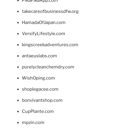
PikaPikaApp.com
takecareofbusinessdfw.org
HamadaOfJapan.com
VersifyLifestyle.com
kingscreekadventures.com
antaeuslabs.com
purelycleanchemdry.com
WishOping.com
shoplegacee.com
bonvivantshop.com
CupPlante.com
mpzin.com