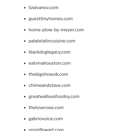
lizaivanov.com
guesttinyhomes.com
home-plow-by-meyer.com
palatelatincuisine.com
blackdoglegacy.com
eatvivahouston.com
thebigshowok.com
chimeandstave.com
greatwallseafoodny.com
theloverose.com
gabriovoice.com
resinflowart.com