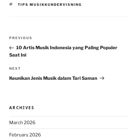
TAGS
TIPS MUSIKKUNDERVISNING
Post
Previous
PREVIOUS
navigation
Post
10 Artis Musik Indonesia yang Paling Populer
Saat Ini
Next
NEXT
Post
Keunikan Jenis Musik dalam Tari Saman
ARCHIVES
March 2026
February 2026