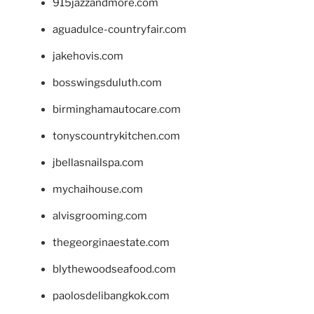
915jazzandmore.com
aguadulce-countryfair.com
jakehovis.com
bosswingsduluth.com
birminghamautocare.com
tonyscountrykitchen.com
jbellasnailspa.com
mychaihouse.com
alvisgrooming.com
thegeorginaestate.com
blythewoodseafood.com
paolosdelibangkok.com