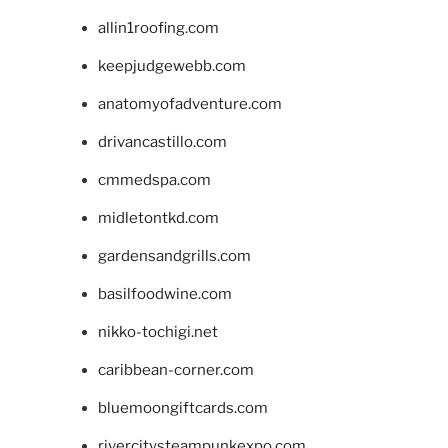
allin1roofing.com
keepjudgewebb.com
anatomyofadventure.com
drivancastillo.com
cmmedspa.com
midletontkd.com
gardensandgrills.com
basilfoodwine.com
nikko-tochigi.net
caribbean-corner.com
bluemoongiftcards.com
rivercitysteampunkexpo.com