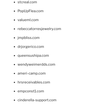
stcreal.com
PopUpFlea.com
valueml.com
rebeccatorresjewelry.com
jmpbliss.com
drjorgerico.com
queensushipa.com
wendyweimerdds.com
ameri-camp.com
hrsreceivables.com
empconst1.com
cinderella-support.com