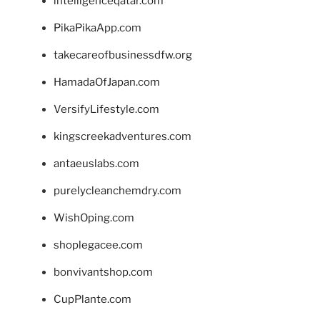
intelligenceqatar.com
PikaPikaApp.com
takecareofbusinessdfw.org
HamadaOfJapan.com
VersifyLifestyle.com
kingscreekadventures.com
antaeuslabs.com
purelycleanchemdry.com
WishOping.com
shoplegacee.com
bonvivantshop.com
CupPlante.com