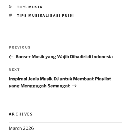
CATEGORIES
TIPS MUSIK
TAGS
TIPS MUSIKALISASI PUISI
Post
Previous
PREVIOUS
navigation
Post
Konser Musik yang Wajib Dihadiri di Indonesia
Next
NEXT
Post
Inspirasi Jenis Musik DJ untuk Membuat Playlist
yang Menggugah Semangat
ARCHIVES
March 2026