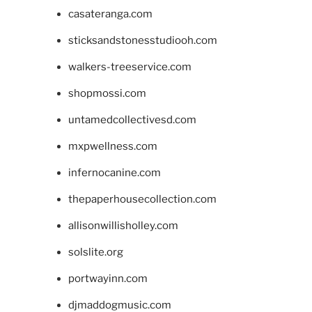
casateranga.com
sticksandstonesstudiooh.com
walkers-treeservice.com
shopmossi.com
untamedcollectivesd.com
mxpwellness.com
infernocanine.com
thepaperhousecollection.com
allisonwillisholley.com
solslite.org
portwayinn.com
djmaddogmusic.com