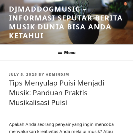
Skip
DJMADDOGMUSIC –
to
INFORMASI SEPUTAR BERITA
content
MUSIK DUNIA BISA ANDA
KETAHUI
Menu
POSTED
JULY 5, 2025
BY
ADMINDJM
ON
Tips Menyulap Puisi Menjadi
Musik: Panduan Praktis
Musikalisasi Puisi
Apakah Anda seorang penyair yang ingin mencoba
menyalurkan kreativitas Anda melalui musik? Atau