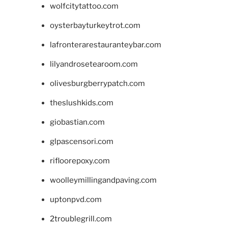
wolfcitytattoo.com
oysterbayturkeytrot.com
lafronterarestauranteybar.com
lilyandrosetearoom.com
olivesburgberrypatch.com
theslushkids.com
giobastian.com
glpascensori.com
rifloorepoxy.com
woolleymillingandpaving.com
uptonpvd.com
2troublegrill.com