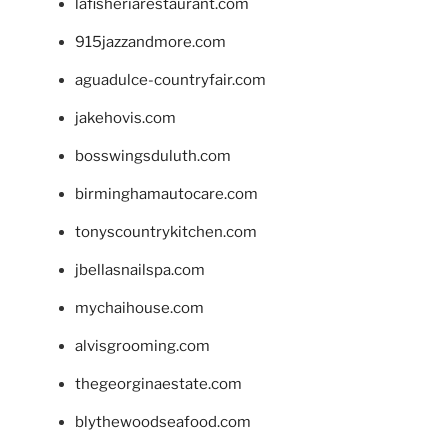
lafisheriarestaurant.com
915jazzandmore.com
aguadulce-countryfair.com
jakehovis.com
bosswingsduluth.com
birminghamautocare.com
tonyscountrykitchen.com
jbellasnailspa.com
mychaihouse.com
alvisgrooming.com
thegeorginaestate.com
blythewoodseafood.com