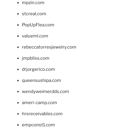
mpzin.com
stcreal.com
PopUpFlea.com
valueml.com
rebeccatorresjewelry.com
jmpbliss.com
drjorgerico.com
queensushipa.com
wendyweimerdds.com
ameri-camp.com
hrsreceivables.com
empconst1.com