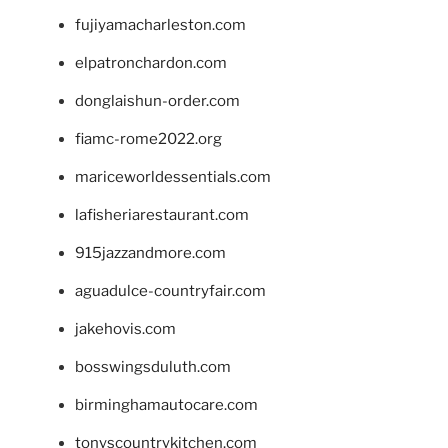
fujiyamacharleston.com
elpatronchardon.com
donglaishun-order.com
fiamc-rome2022.org
mariceworldessentials.com
lafisheriarestaurant.com
915jazzandmore.com
aguadulce-countryfair.com
jakehovis.com
bosswingsduluth.com
birminghamautocare.com
tonyscountrykitchen.com