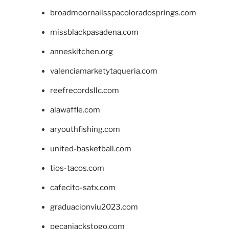
broadmoornailsspacoloradosprings.com
missblackpasadena.com
anneskitchen.org
valenciamarketytaqueria.com
reefrecordsllc.com
alawaffle.com
aryouthfishing.com
united-basketball.com
tios-tacos.com
cafecito-satx.com
graduacionviu2023.com
pecanjackstogo.com