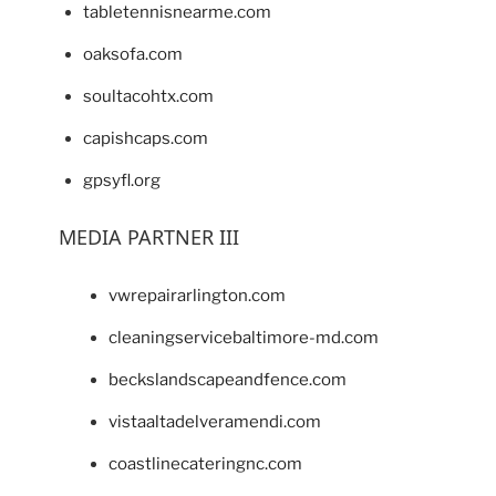
tabletennisnearme.com
oaksofa.com
soultacohtx.com
capishcaps.com
gpsyfl.org
MEDIA PARTNER III
vwrepairarlington.com
cleaningservicebaltimore-md.com
beckslandscapeandfence.com
vistaaltadelveramendi.com
coastlinecateringnc.com