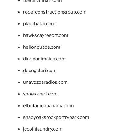
tsecincinnati.com
roderconstructiongroup.com
plazabatai.com
hawkscayresort.com
hellonquads.com
diarioanimales.com
decogaleri.com
unavozparadios.com
shoes-vert.com
elbotanicopanama.com
shadyoaksrockportrvpark.com
jccoinlaundry.com