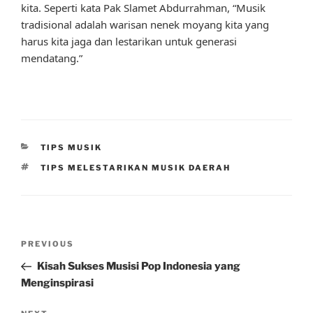
kita. Seperti kata Pak Slamet Abdurrahman, “Musik
tradisional adalah warisan nenek moyang kita yang
harus kita jaga dan lestarikan untuk generasi
mendatang.”
CATEGORIES
TIPS MUSIK
TAGS
TIPS MELESTARIKAN MUSIK DAERAH
Post
Previous
PREVIOUS
navigation
Post
Kisah Sukses Musisi Pop Indonesia yang
Menginspirasi