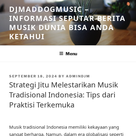
Skip
DJMADDOGMUSIC –
to
INFORMASI SEPUTAR BERITA
content
MUSIK DUNIA BISA ANDA
KETAHUI
Menu
POSTED
SEPTEMBER 18, 2024
BY
ADMINDJM
ON
Strategi Jitu Melestarikan Musik
Tradisional Indonesia: Tips dari
Praktisi Terkemuka
Musik tradisional Indonesia memiliki kekayaan yang
sangat berharga. Namun, dalam era globalisasi seperti