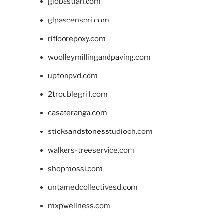
giobastian.com
glpascensori.com
rifloorepoxy.com
woolleymillingandpaving.com
uptonpvd.com
2troublegrill.com
casateranga.com
sticksandstonesstudiooh.com
walkers-treeservice.com
shopmossi.com
untamedcollectivesd.com
mxpwellness.com