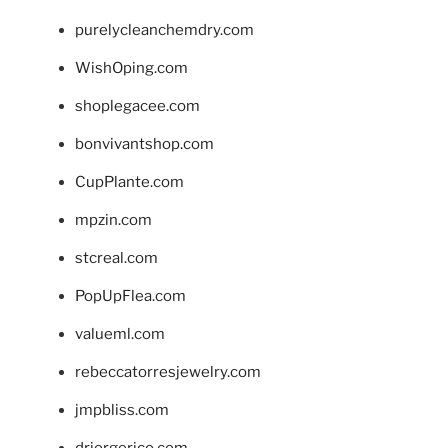
purelycleanchemdry.com
WishOping.com
shoplegacee.com
bonvivantshop.com
CupPlante.com
mpzin.com
stcreal.com
PopUpFlea.com
valueml.com
rebeccatorresjewelry.com
jmpbliss.com
drjorgerico.com