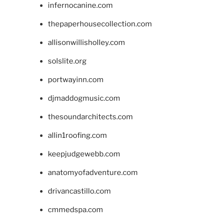
infernocanine.com
thepaperhousecollection.com
allisonwillisholley.com
solslite.org
portwayinn.com
djmaddogmusic.com
thesoundarchitects.com
allin1roofing.com
keepjudgewebb.com
anatomyofadventure.com
drivancastillo.com
cmmedspa.com