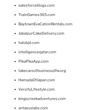
salesforceblogs.com
TrainGames365.com
BaytownEvaCationRentals.com
JabalpurCakeDelivery.com
halobjd.com
intelligenceqatar.com
PikaPikaApp.com
takecareofbusinessdfw.org
HamadaOfJapan.com
VersifyLifestyle.com
kingscreekadventures.com
antaeuslabs.com