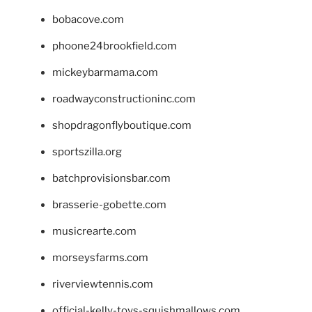
bobacove.com
phoone24brookfield.com
mickeybarmama.com
roadwayconstructioninc.com
shopdragonflyboutique.com
sportszilla.org
batchprovisionsbar.com
brasserie-gobette.com
musicrearte.com
morseysfarms.com
riverviewtennis.com
official-kelly-toys-squishmallows.com