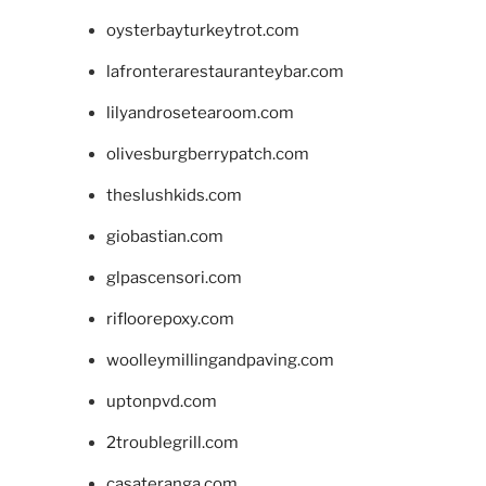
oysterbayturkeytrot.com
lafronterarestauranteybar.com
lilyandrosetearoom.com
olivesburgberrypatch.com
theslushkids.com
giobastian.com
glpascensori.com
rifloorepoxy.com
woolleymillingandpaving.com
uptonpvd.com
2troublegrill.com
casateranga.com