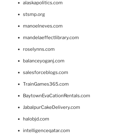
alaskapolitics.com
stsmp.org
manoelneves.com
mandelaeffectlibrary.com
roselynns.com
balanceyoganj.com
salesforceblogs.com
TrainGames365.com
BaytownEvaCationRentals.com
JabalpurCakeDelivery.com
halobjd.com
intelligenceqatar.com