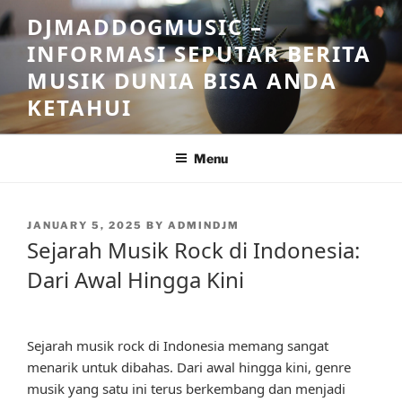
Skip
DJMADDOGMUSIC –
to
INFORMASI SEPUTAR BERITA
content
MUSIK DUNIA BISA ANDA
KETAHUI
Menu
POSTED
JANUARY 5, 2025
BY
ADMINDJM
ON
Sejarah Musik Rock di Indonesia:
Dari Awal Hingga Kini
Sejarah musik rock di Indonesia memang sangat
menarik untuk dibahas. Dari awal hingga kini, genre
musik yang satu ini terus berkembang dan menjadi