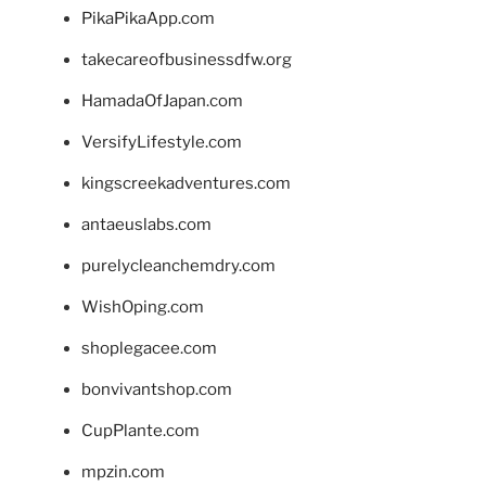
PikaPikaApp.com
takecareofbusinessdfw.org
HamadaOfJapan.com
VersifyLifestyle.com
kingscreekadventures.com
antaeuslabs.com
purelycleanchemdry.com
WishOping.com
shoplegacee.com
bonvivantshop.com
CupPlante.com
mpzin.com