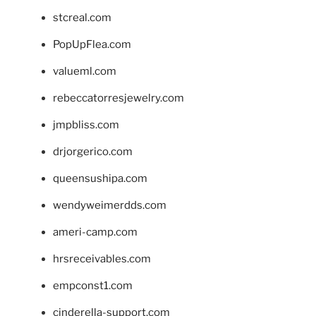
stcreal.com
PopUpFlea.com
valueml.com
rebeccatorresjewelry.com
jmpbliss.com
drjorgerico.com
queensushipa.com
wendyweimerdds.com
ameri-camp.com
hrsreceivables.com
empconst1.com
cinderella-support.com