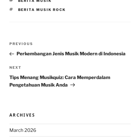
CATEGORIES
BERITA MUSIK
TAGS
BERITA MUSIK ROCK
Post
Previous
PREVIOUS
navigation
Post
Perkembangan Jenis Musik Modern di Indonesia
Next
NEXT
Post
Tips Menang Musikquiz: Cara Memperdalam
Pengetahuan Musik Anda
ARCHIVES
March 2026