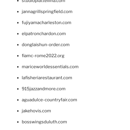
studiopiattellina.com
jannagrillspringfield.com
fujiyamacharleston.com
elpatronchardon.com
donglaishun-order.com
fiamc-rome2022.org
mariceworldessentials.com
lafisheriarestaurant.com
915jazzandmore.com
aguadulce-countryfair.com
jakehovis.com
bosswingsduluth.com