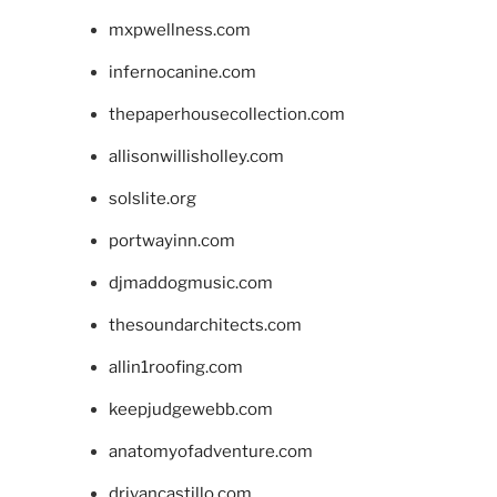
mxpwellness.com
infernocanine.com
thepaperhousecollection.com
allisonwillisholley.com
solslite.org
portwayinn.com
djmaddogmusic.com
thesoundarchitects.com
allin1roofing.com
keepjudgewebb.com
anatomyofadventure.com
drivancastillo.com