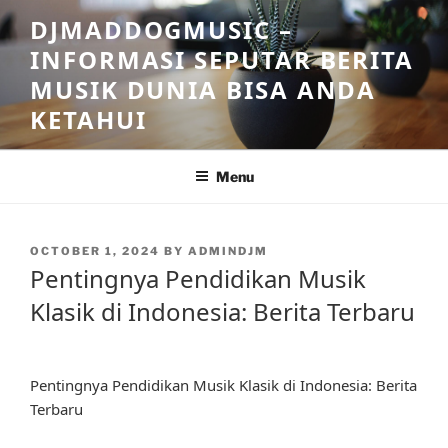
Skip
DJMADDOGMUSIC –
to
INFORMASI SEPUTAR BERITA
content
MUSIK DUNIA BISA ANDA
KETAHUI
Menu
POSTED
OCTOBER 1, 2024
BY
ADMINDJM
ON
Pentingnya Pendidikan Musik
Klasik di Indonesia: Berita Terbaru
Pentingnya Pendidikan Musik Klasik di Indonesia: Berita
Terbaru