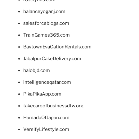
balanceyoganj.com
salesforceblogs.com
TrainGames365.com
BaytownEvaCationRentals.com
JabalpurCakeDelivery.com
halobjd.com
intelligenceqatar.com
PikaPikaApp.com
takecareofbusinessdfw.org
HamadaOfJapan.com
VersifyLifestyle.com