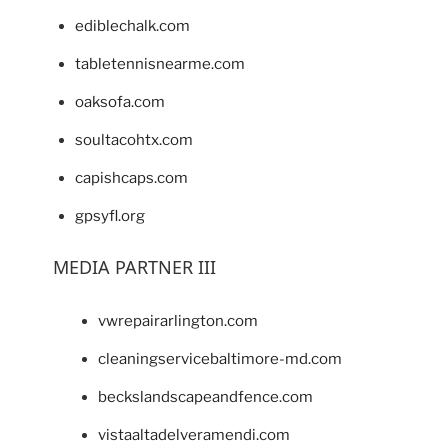
ediblechalk.com
tabletennisnearme.com
oaksofa.com
soultacohtx.com
capishcaps.com
gpsyfl.org
MEDIA PARTNER III
vwrepairarlington.com
cleaningservicebaltimore-md.com
beckslandscapeandfence.com
vistaaltadelveramendi.com