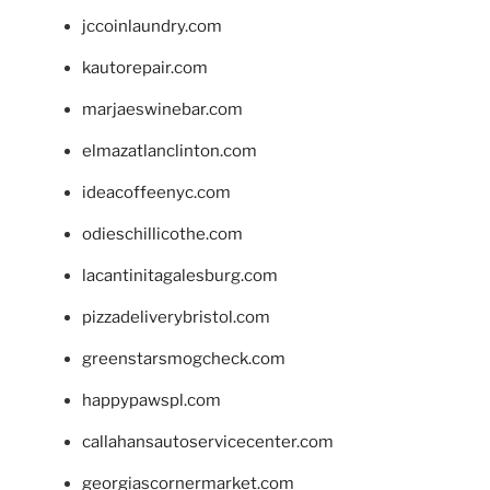
jccoinlaundry.com
kautorepair.com
marjaeswinebar.com
elmazatlanclinton.com
ideacoffeenyc.com
odieschillicothe.com
lacantinitagalesburg.com
pizzadeliverybristol.com
greenstarsmogcheck.com
happypawspl.com
callahansautoservicecenter.com
georgiascornermarket.com