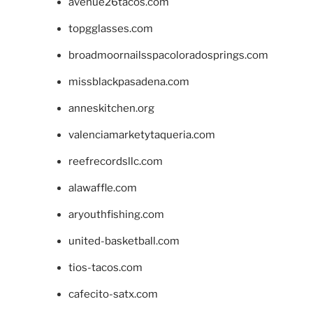
avenue26tacos.com
topgglasses.com
broadmoornailsspacoloradosprings.com
missblackpasadena.com
anneskitchen.org
valenciamarketytaqueria.com
reefrecordsllc.com
alawaffle.com
aryouthfishing.com
united-basketball.com
tios-tacos.com
cafecito-satx.com