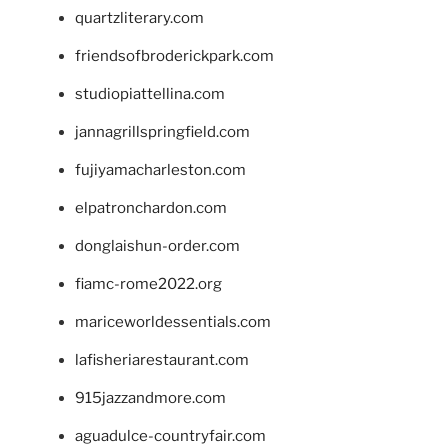
quartzliterary.com
friendsofbroderickpark.com
studiopiattellina.com
jannagrillspringfield.com
fujiyamacharleston.com
elpatronchardon.com
donglaishun-order.com
fiamc-rome2022.org
mariceworldessentials.com
lafisheriarestaurant.com
915jazzandmore.com
aguadulce-countryfair.com