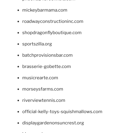
mickeybarmama.com
roadwayconstructioninc.com
shopdragonflyboutique.com
sportszilla.org
batchprovisionsbar.com
brasserie-gobette.com
musicrearte.com
morseysfarms.com
riverviewtennis.com
official-kelly-toys-squishmallows.com
displaygardenonsuncrest.org