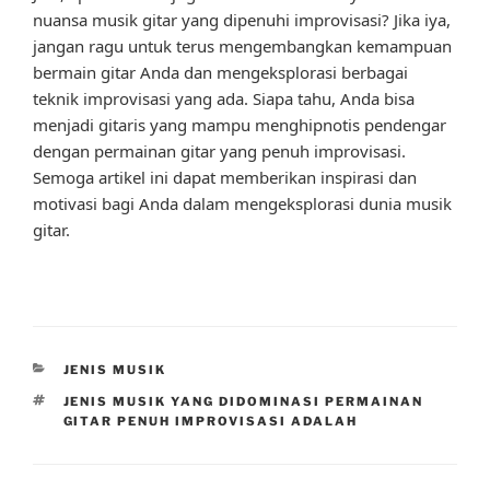
nuansa musik gitar yang dipenuhi improvisasi? Jika iya,
jangan ragu untuk terus mengembangkan kemampuan
bermain gitar Anda dan mengeksplorasi berbagai
teknik improvisasi yang ada. Siapa tahu, Anda bisa
menjadi gitaris yang mampu menghipnotis pendengar
dengan permainan gitar yang penuh improvisasi.
Semoga artikel ini dapat memberikan inspirasi dan
motivasi bagi Anda dalam mengeksplorasi dunia musik
gitar.
CATEGORIES
JENIS MUSIK
TAGS
JENIS MUSIK YANG DIDOMINASI PERMAINAN
GITAR PENUH IMPROVISASI ADALAH