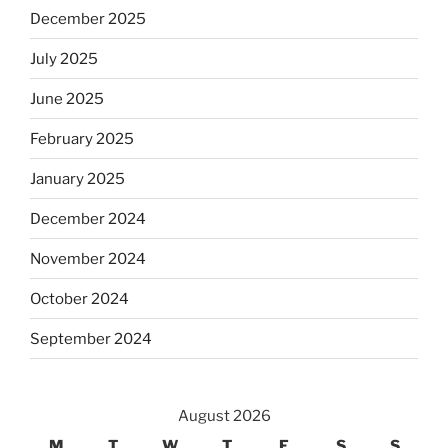
December 2025
July 2025
June 2025
February 2025
January 2025
December 2024
November 2024
October 2024
September 2024
August 2026
M
T
W
T
F
S
S