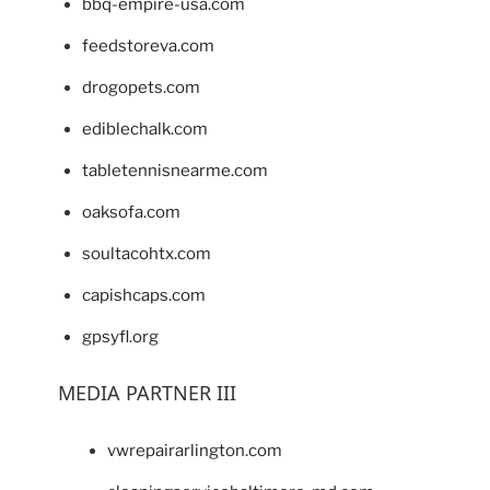
bbq-empire-usa.com
feedstoreva.com
drogopets.com
ediblechalk.com
tabletennisnearme.com
oaksofa.com
soultacohtx.com
capishcaps.com
gpsyfl.org
MEDIA PARTNER III
vwrepairarlington.com