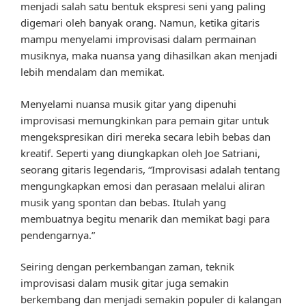
menjadi salah satu bentuk ekspresi seni yang paling
digemari oleh banyak orang. Namun, ketika gitaris
mampu menyelami improvisasi dalam permainan
musiknya, maka nuansa yang dihasilkan akan menjadi
lebih mendalam dan memikat.
Menyelami nuansa musik gitar yang dipenuhi
improvisasi memungkinkan para pemain gitar untuk
mengekspresikan diri mereka secara lebih bebas dan
kreatif. Seperti yang diungkapkan oleh Joe Satriani,
seorang gitaris legendaris, “Improvisasi adalah tentang
mengungkapkan emosi dan perasaan melalui aliran
musik yang spontan dan bebas. Itulah yang
membuatnya begitu menarik dan memikat bagi para
pendengarnya.”
Seiring dengan perkembangan zaman, teknik
improvisasi dalam musik gitar juga semakin
berkembang dan menjadi semakin populer di kalangan