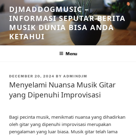
Skip
DJMADDOGMUSIC –
to
INFORMASI SEPUTAR BERITA
content
MUSIK DUNIA BISA ANDA
KETAHUI
Menu
POSTED
DECEMBER 20, 2024
BY
ADMINDJM
ON
Menyelami Nuansa Musik Gitar
yang Dipenuhi Improvisasi
Bagi pecinta musik, menikmati nuansa yang dihadirkan
oleh gitar yang dipenuhi improvisasi merupakan
pengalaman yang luar biasa. Musik gitar telah lama