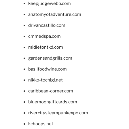
keepjudgewebb.com
anatomyofadventure.com
drivancastillo.com
cmmedspa.com
midletontkd.com
gardensandgrills.com
basilfoodwine.com
nikko-tochigi.net
caribbean-corner.com
bluemoongiftcards.com
rivercitysteampunkexpo.com
kchoops.net