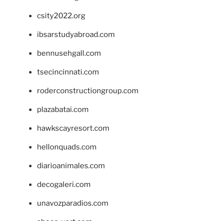
csity2022.org
ibsarstudyabroad.com
bennusehgall.com
tsecincinnati.com
roderconstructiongroup.com
plazabatai.com
hawkscayresort.com
hellonquads.com
diarioanimales.com
decogaleri.com
unavozparadios.com