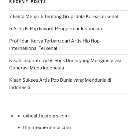
RECENT POSTS
7 Fakta Menarik Tentang Grup Idola Korea Terkenal
5 Artis K-Pop Favorit Penggemar Indonesia
Profil dan Karya Terbaru dari Artis Hip Hop
Internasional Terkenal
Kisah Inspiratif Artis Rock Dunia yang Menginspirasi
Generasi Muda Indonesia
Kisah Sukses Artis Pop Dunia yang Mendunia di
Indonesia
okhealthcareers.com
theintexperience.com