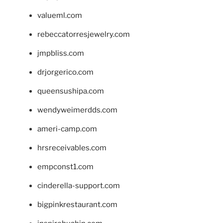
valueml.com
rebeccatorresjewelry.com
jmpbliss.com
drjorgerico.com
queensushipa.com
wendyweimerdds.com
ameri-camp.com
hrsreceivables.com
empconst1.com
cinderella-support.com
bigpinkrestaurant.com