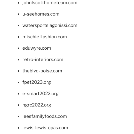
johnlscotthometeam.com
u-seehomes.com
watersportslagonissi.com
mischieffashion.com
eduwyre.com
retro-interiors.com
theblvd-boise.com
fpet2023.org
e-smart2022.org
ngrc2022.org
leesfamilyfoods.com
lewis-lewis-cpas.com