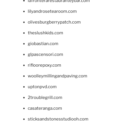
lafronterarestauranteybar.com
lilyandrosetearoom.com
olivesburgberrypatch.com
theslushkids.com
giobastian.com
glpascensori.com
rifloorepoxy.com
woolleymillingandpaving.com
uptonpvd.com
2troublegrill.com
casateranga.com
sticksandstonesstudiooh.com