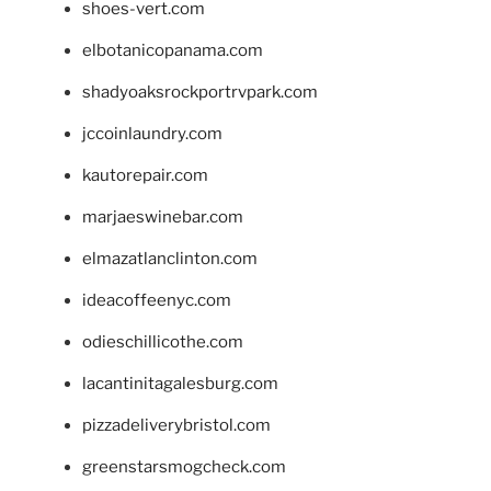
shoes-vert.com
elbotanicopanama.com
shadyoaksrockportrvpark.com
jccoinlaundry.com
kautorepair.com
marjaeswinebar.com
elmazatlanclinton.com
ideacoffeenyc.com
odieschillicothe.com
lacantinitagalesburg.com
pizzadeliverybristol.com
greenstarsmogcheck.com