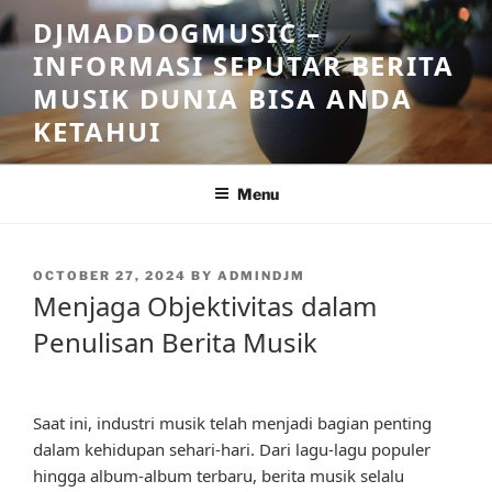
Skip
DJMADDOGMUSIC –
to
INFORMASI SEPUTAR BERITA
content
MUSIK DUNIA BISA ANDA
KETAHUI
Menu
POSTED
OCTOBER 27, 2024
BY
ADMINDJM
ON
Menjaga Objektivitas dalam
Penulisan Berita Musik
Saat ini, industri musik telah menjadi bagian penting
dalam kehidupan sehari-hari. Dari lagu-lagu populer
hingga album-album terbaru, berita musik selalu