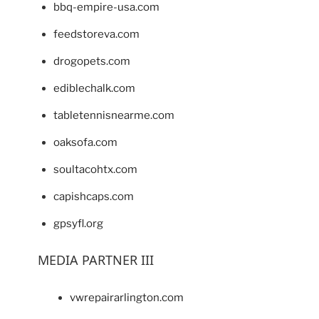
bbq-empire-usa.com
feedstoreva.com
drogopets.com
ediblechalk.com
tabletennisnearme.com
oaksofa.com
soultacohtx.com
capishcaps.com
gpsyfl.org
MEDIA PARTNER III
vwrepairarlington.com