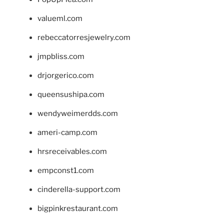
valueml.com
rebeccatorresjewelry.com
jmpbliss.com
drjorgerico.com
queensushipa.com
wendyweimerdds.com
ameri-camp.com
hrsreceivables.com
empconst1.com
cinderella-support.com
bigpinkrestaurant.com