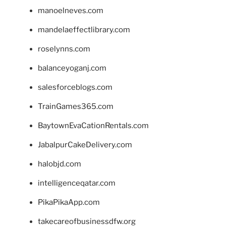
manoelneves.com
mandelaeffectlibrary.com
roselynns.com
balanceyoganj.com
salesforceblogs.com
TrainGames365.com
BaytownEvaCationRentals.com
JabalpurCakeDelivery.com
halobjd.com
intelligenceqatar.com
PikaPikaApp.com
takecareofbusinessdfw.org