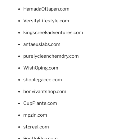
HamadaOfJapan.com
VersifyLifestyle.com
kingscreekadventures.com
antaeuslabs.com
purelycleanchemdry.com
WishOping.com
shoplegacee.com
bonvivantshop.com
CupPlante.com
mpzin.com
stcreal.com
PopUpFlea.com