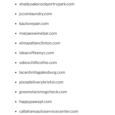
shadyoaksrockportrvpark.com
jccoinlaundry.com
kautorepair.com
marjaeswinebar.com
elmazatlanclinton.com
ideacoffeenyc.com
odieschillicothe.com
lacantinitagalesburg.com
pizzadeliverybristol.com
greenstarsmogcheck.com
happypawspl.com
callahansautoservicecenter.com