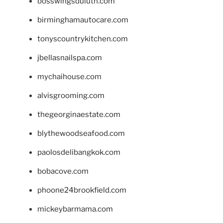
bosswingsduluth.com
birminghamautocare.com
tonyscountrykitchen.com
jbellasnailspa.com
mychaihouse.com
alvisgrooming.com
thegeorginaestate.com
blythewoodseafood.com
paolosdelibangkok.com
bobacove.com
phoone24brookfield.com
mickeybarmama.com