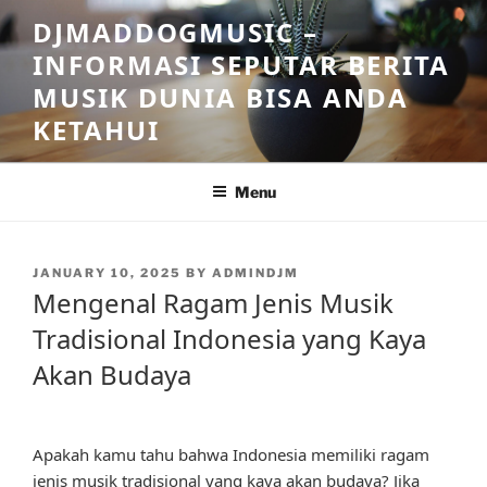
Skip
DJMADDOGMUSIC –
to
INFORMASI SEPUTAR BERITA
content
MUSIK DUNIA BISA ANDA
KETAHUI
Menu
POSTED
JANUARY 10, 2025
BY
ADMINDJM
ON
Mengenal Ragam Jenis Musik
Tradisional Indonesia yang Kaya
Akan Budaya
Apakah kamu tahu bahwa Indonesia memiliki ragam
jenis musik tradisional yang kaya akan budaya? Jika