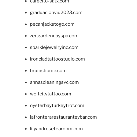
cafecito-satx.com
graduacionviu2023.com
pecanjackstogo.com
zengardendayspa.com
sparklejewelryinc.com
ironcladtattoostudio.com
bruinshome.com
annascleaningsvc.com
wolfcitytattoo.com
oysterbayturkeytrot.com
lafronterarestauranteybar.com
lilyandrosetearoom.com