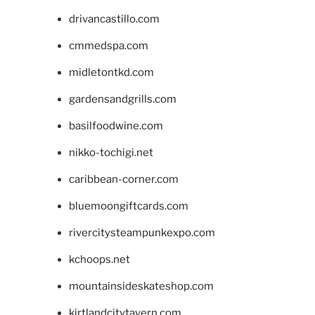
drivancastillo.com
cmmedspa.com
midletontkd.com
gardensandgrills.com
basilfoodwine.com
nikko-tochigi.net
caribbean-corner.com
bluemoongiftcards.com
rivercitysteampunkexpo.com
kchoops.net
mountainsideskateshop.com
kirtlandcitytavern.com