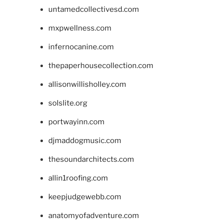
untamedcollectivesd.com
mxpwellness.com
infernocanine.com
thepaperhousecollection.com
allisonwillisholley.com
solslite.org
portwayinn.com
djmaddogmusic.com
thesoundarchitects.com
allin1roofing.com
keepjudgewebb.com
anatomyofadventure.com