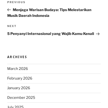
Previous
PREVIOUS
navigation
Post
Menjaga Warisan Budaya: Tips Melestarikan
Musik Daerah Indonesia
Next
NEXT
Post
5 Penyanyi Internasional yang Wajib Kamu Kenali
ARCHIVES
March 2026
February 2026
January 2026
December 2025
July 2025