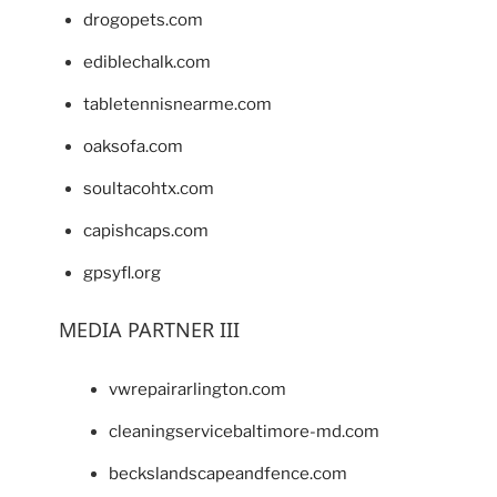
drogopets.com
ediblechalk.com
tabletennisnearme.com
oaksofa.com
soultacohtx.com
capishcaps.com
gpsyfl.org
MEDIA PARTNER III
vwrepairarlington.com
cleaningservicebaltimore-md.com
beckslandscapeandfence.com