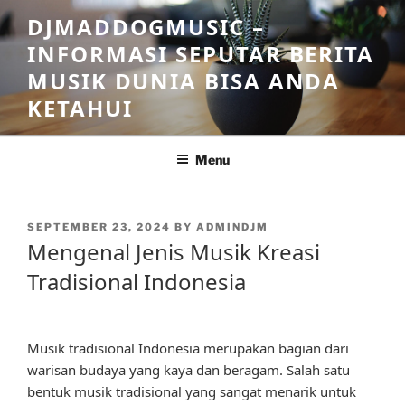
Skip
DJMADDOGMUSIC –
to
INFORMASI SEPUTAR BERITA
content
MUSIK DUNIA BISA ANDA
KETAHUI
Menu
POSTED
SEPTEMBER 23, 2024
BY
ADMINDJM
ON
Mengenal Jenis Musik Kreasi
Tradisional Indonesia
Musik tradisional Indonesia merupakan bagian dari
warisan budaya yang kaya dan beragam. Salah satu
bentuk musik tradisional yang sangat menarik untuk