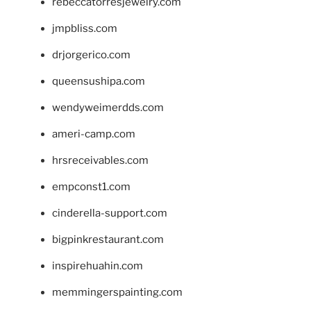
rebeccatorresjewelry.com
jmpbliss.com
drjorgerico.com
queensushipa.com
wendyweimerdds.com
ameri-camp.com
hrsreceivables.com
empconst1.com
cinderella-support.com
bigpinkrestaurant.com
inspirehuahin.com
memmingerspainting.com