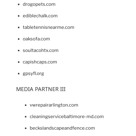
drogopets.com
ediblechalk.com
tabletennisnearme.com
oaksofa.com
soultacohtx.com
capishcaps.com
gpsyfl.org
MEDIA PARTNER III
vwrepairarlington.com
cleaningservicebaltimore-md.com
beckslandscapeandfence.com