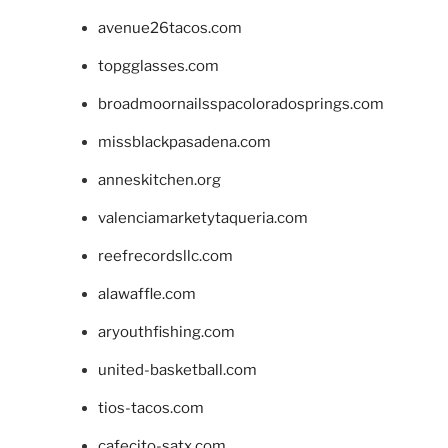
avenue26tacos.com
topgglasses.com
broadmoornailsspacoloradosprings.com
missblackpasadena.com
anneskitchen.org
valenciamarketytaqueria.com
reefrecordsllc.com
alawaffle.com
aryouthfishing.com
united-basketball.com
tios-tacos.com
cafecito-satx.com