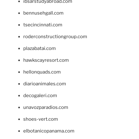
ibsarstudyabroad.com
bennusehgall.com
tsecincinnati.com
roderconstructiongroup.com
plazabatai.com
hawkscayresort.com
hellonquads.com
diarioanimales.com
decogaleri.com
unavozparadios.com
shoes-vert.com
elbotanicopanama.com