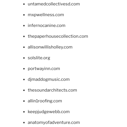
untamedcollectivesd.com
mxpwellness.com
infernocanine.com
thepaperhousecollection.com
allisonwillisholley.com
solslite.org
portwayinn.com
djmaddogmusic.com
thesoundarchitects.com
allin1roofing.com
keepjudgewebb.com
anatomyofadventure.com