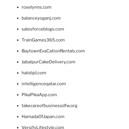
roselynns.com
balanceyoganj.com
salesforceblogs.com
TrainGames365.com
BaytownEvaCationRentals.com
JabalpurCakeDelivery.com
halobjd.com
intelligenceqatar.com
PikaPikaApp.com
takecareofbusinessdfw.org
HamadaOfJapan.com
VersifyLifestyle.com