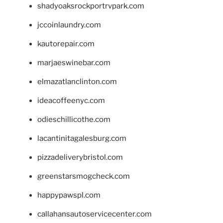
shadyoaksrockportrvpark.com
jccoinlaundry.com
kautorepair.com
marjaeswinebar.com
elmazatlanclinton.com
ideacoffeenyc.com
odieschillicothe.com
lacantinitagalesburg.com
pizzadeliverybristol.com
greenstarsmogcheck.com
happypawspl.com
callahansautoservicecenter.com