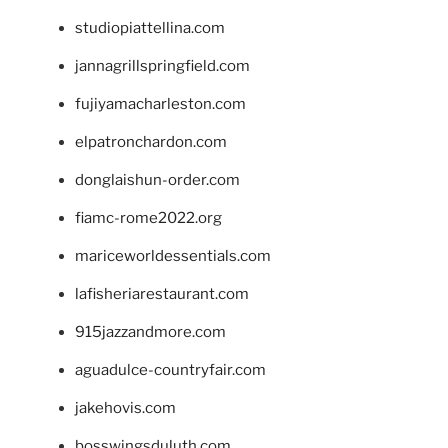
studiopiattellina.com
jannagrillspringfield.com
fujiyamacharleston.com
elpatronchardon.com
donglaishun-order.com
fiamc-rome2022.org
mariceworldessentials.com
lafisheriarestaurant.com
915jazzandmore.com
aguadulce-countryfair.com
jakehovis.com
bosswingsduluth.com