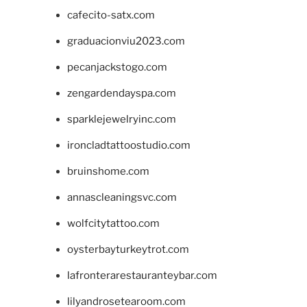
cafecito-satx.com
graduacionviu2023.com
pecanjackstogo.com
zengardendayspa.com
sparklejewelryinc.com
ironcladtattoostudio.com
bruinshome.com
annascleaningsvc.com
wolfcitytattoo.com
oysterbayturkeytrot.com
lafronterarestauranteybar.com
lilyandrosetearoom.com