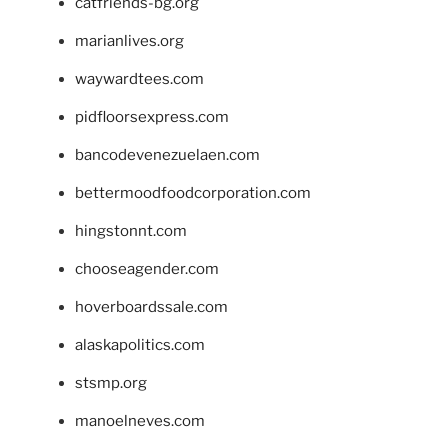
catfriends-bg.org
marianlives.org
waywardtees.com
pidfloorsexpress.com
bancodevenezuelaen.com
bettermoodfoodcorporation.com
hingstonnt.com
chooseagender.com
hoverboardssale.com
alaskapolitics.com
stsmp.org
manoelneves.com