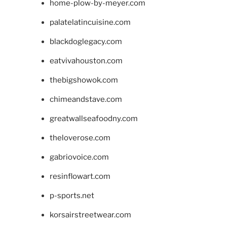
home-plow-by-meyer.com
palatelatincuisine.com
blackdoglegacy.com
eatvivahouston.com
thebigshowok.com
chimeandstave.com
greatwallseafoodny.com
theloverose.com
gabriovoice.com
resinflowart.com
p-sports.net
korsairstreetwear.com