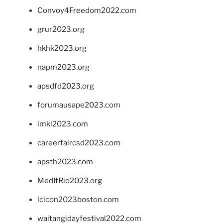
Convoy4Freedom2022.com
grur2023.org
hkhk2023.org
napm2023.org
apsdfd2023.org
forumausape2023.com
imkl2023.com
careerfaircsd2023.com
apsth2023.com
MedItRio2023.org
lcicon2023boston.com
waitangidayfestival2022.com