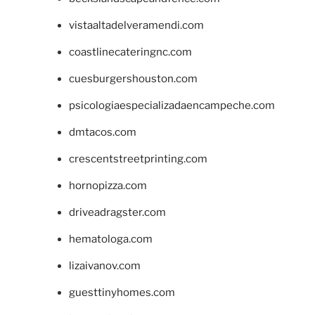
vistaaltadelveramendi.com
coastlinecateringnc.com
cuesburgershouston.com
psicologiaespecializadaencampeche.com
dmtacos.com
crescentstreetprinting.com
hornopizza.com
driveadragster.com
hematologa.com
lizaivanov.com
guesttinyhomes.com