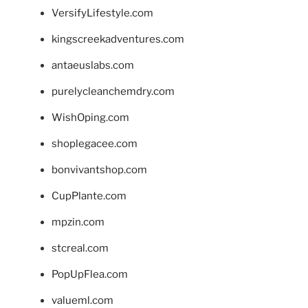
VersifyLifestyle.com
kingscreekadventures.com
antaeuslabs.com
purelycleanchemdry.com
WishOping.com
shoplegacee.com
bonvivantshop.com
CupPlante.com
mpzin.com
stcreal.com
PopUpFlea.com
valueml.com