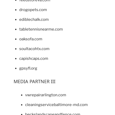
drogopets.com
ediblechalk.com
tabletennisnearme.com
oaksofa.com
soultacohtx.com
capishcaps.com
gpsyfl.org
MEDIA PARTNER III
vwrepairarlington.com
cleaningservicebaltimore-md.com
beckslandscapeandfence.com