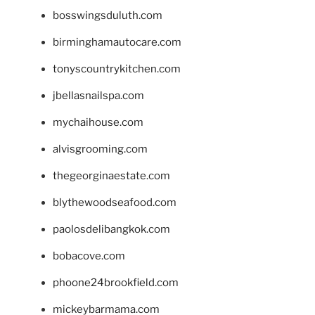
bosswingsduluth.com
birminghamautocare.com
tonyscountrykitchen.com
jbellasnailspa.com
mychaihouse.com
alvisgrooming.com
thegeorginaestate.com
blythewoodseafood.com
paolosdelibangkok.com
bobacove.com
phoone24brookfield.com
mickeybarmama.com