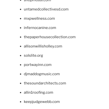
shopmossi.com
untamedcollectivesd.com
mxpwellness.com
infernocanine.com
thepaperhousecollection.com
allisonwillisholley.com
solslite.org
portwayinn.com
djmaddogmusic.com
thesoundarchitects.com
allin1roofing.com
keepjudgewebb.com