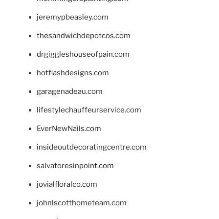
jeremypbeasley.com
thesandwichdepotcos.com
drgiggleshouseofpain.com
hotflashdesigns.com
garagenadeau.com
lifestylechauffeurservice.com
EverNewNails.com
insideoutdecoratingcentre.com
salvatoresinpoint.com
jovialfloralco.com
johnlscotthometeam.com