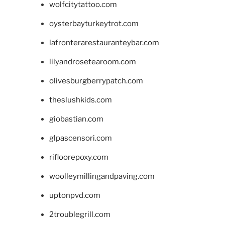
wolfcitytattoo.com
oysterbayturkeytrot.com
lafronterarestauranteybar.com
lilyandrosetearoom.com
olivesburgberrypatch.com
theslushkids.com
giobastian.com
glpascensori.com
rifloorepoxy.com
woolleymillingandpaving.com
uptonpvd.com
2troublegrill.com