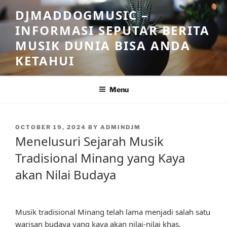
Skip
DJMADDOGMUSIC –
to
INFORMASI SEPUTAR BERITA
content
MUSIK DUNIA BISA ANDA
KETAHUI
Menu
POSTED
OCTOBER 19, 2024
BY
ADMINDJM
ON
Menelusuri Sejarah Musik
Tradisional Minang yang Kaya
akan Nilai Budaya
Musik tradisional Minang telah lama menjadi salah satu
warisan budaya yang kaya akan nilai-nilai khas.