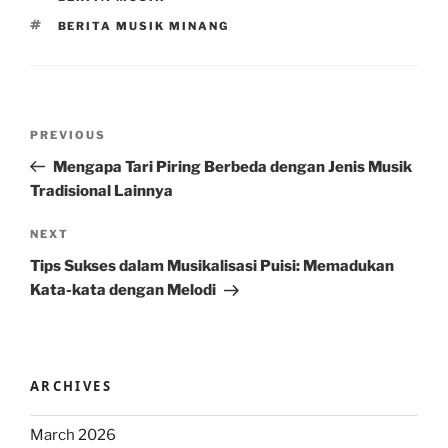
TAGS
BERITA MUSIK MINANG
Post
Previous
PREVIOUS
navigation
Post
Mengapa Tari Piring Berbeda dengan Jenis Musik
Tradisional Lainnya
Next
NEXT
Post
Tips Sukses dalam Musikalisasi Puisi: Memadukan
Kata-kata dengan Melodi
ARCHIVES
March 2026