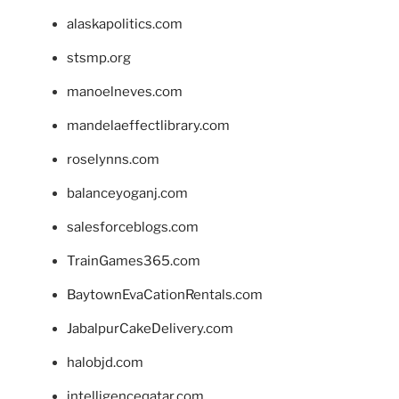
alaskapolitics.com
stsmp.org
manoelneves.com
mandelaeffectlibrary.com
roselynns.com
balanceyoganj.com
salesforceblogs.com
TrainGames365.com
BaytownEvaCationRentals.com
JabalpurCakeDelivery.com
halobjd.com
intelligenceqatar.com