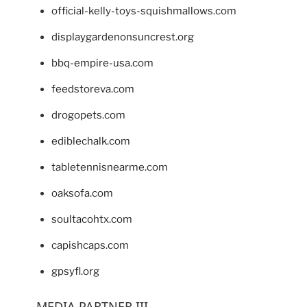
official-kelly-toys-squishmallows.com
displaygardenonsuncrest.org
bbq-empire-usa.com
feedstoreva.com
drogopets.com
ediblechalk.com
tabletennisnearme.com
oaksofa.com
soultacohtx.com
capishcaps.com
gpsyfl.org
MEDIA PARTNER III