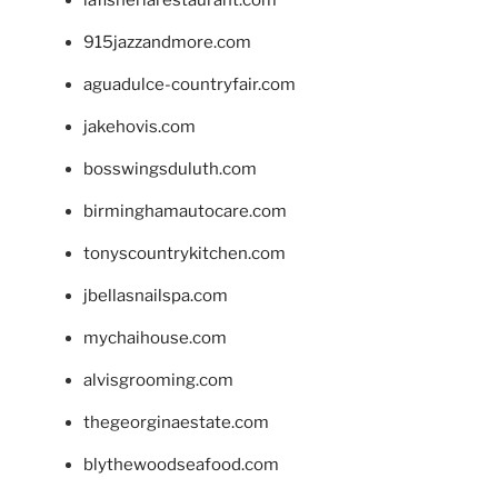
lafisheriarestaurant.com
915jazzandmore.com
aguadulce-countryfair.com
jakehovis.com
bosswingsduluth.com
birminghamautocare.com
tonyscountrykitchen.com
jbellasnailspa.com
mychaihouse.com
alvisgrooming.com
thegeorginaestate.com
blythewoodseafood.com