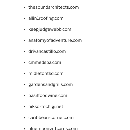
thesoundarchitects.com
allin1roofing.com
keepjudgewebb.com
anatomyofadventure.com
drivancastillo.com
cmmedspa.com
midletontkd.com
gardensandgrills.com
basilfoodwine.com
nikko-tochigi.net
caribbean-corner.com
bluemoongiftcards.com