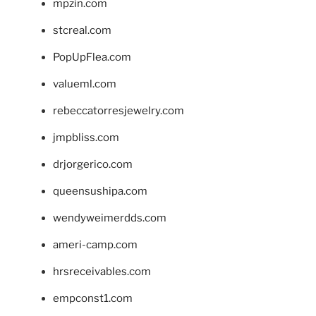
mpzin.com
stcreal.com
PopUpFlea.com
valueml.com
rebeccatorresjewelry.com
jmpbliss.com
drjorgerico.com
queensushipa.com
wendyweimerdds.com
ameri-camp.com
hrsreceivables.com
empconst1.com