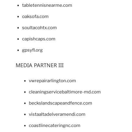
tabletennisnearme.com
oaksofa.com
soultacohtx.com
capishcaps.com
gpsyfl.org
MEDIA PARTNER III
vwrepairarlington.com
cleaningservicebaltimore-md.com
beckslandscapeandfence.com
vistaaltadelveramendi.com
coastlinecateringnc.com