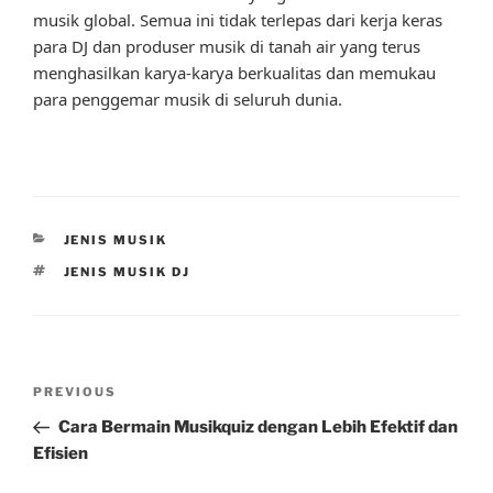
musik global. Semua ini tidak terlepas dari kerja keras
para DJ dan produser musik di tanah air yang terus
menghasilkan karya-karya berkualitas dan memukau
para penggemar musik di seluruh dunia.
CATEGORIES
JENIS MUSIK
TAGS
JENIS MUSIK DJ
Post
Previous
PREVIOUS
navigation
Post
Cara Bermain Musikquiz dengan Lebih Efektif dan
Efisien