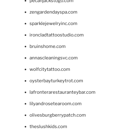
pecanjackstogo.com
zengardendayspa.com
sparklejewelryinc.com
ironcladtattoostudio.com
bruinshome.com
annascleaningsvc.com
wolfcitytattoo.com
oysterbayturkeytrot.com
lafronterarestauranteybar.com
lilyandrosetearoom.com
olivesburgberrypatch.com
theslushkids.com