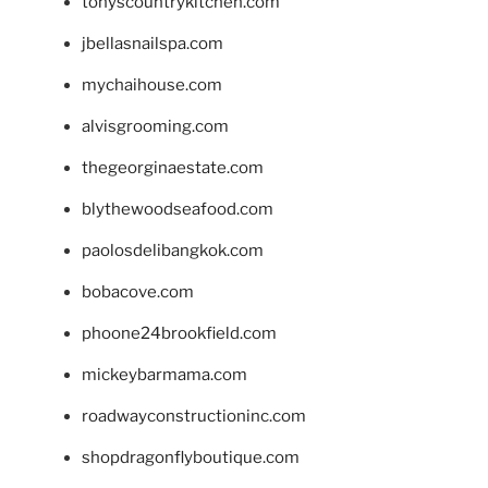
tonyscountrykitchen.com
jbellasnailspa.com
mychaihouse.com
alvisgrooming.com
thegeorginaestate.com
blythewoodseafood.com
paolosdelibangkok.com
bobacove.com
phoone24brookfield.com
mickeybarmama.com
roadwayconstructioninc.com
shopdragonflyboutique.com