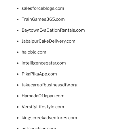
salesforceblogs.com
TrainGames365.com
BaytownEvaCationRentals.com
JabalpurCakeDelivery.com
halobjd.com
intelligenceqatar.com
PikaPikaApp.com
takecareofbusinessdfw.org
HamadaOfJapan.com
VersifyLifestyle.com
kingscreekadventures.com
antaeuslabs.com