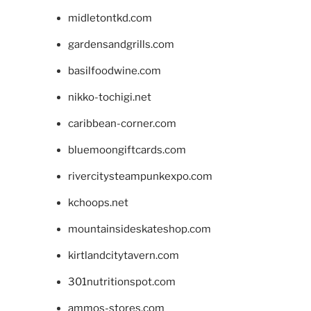
midletontkd.com
gardensandgrills.com
basilfoodwine.com
nikko-tochigi.net
caribbean-corner.com
bluemoongiftcards.com
rivercitysteampunkexpo.com
kchoops.net
mountainsideskateshop.com
kirtlandcitytavern.com
301nutritionspot.com
ammos-stores.com