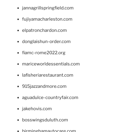
jannagrillspringfield.com
fujiyamacharleston.com
elpatronchardon.com
donglaishun-order.com
fiamc-rome2022.org
mariceworldessentials.com
lafisheriarestaurant.com
915jazzandmore.com
aguadulce-countryfair.com
jakehovis.com
bosswingsduluth.com
birminghamautocare.com