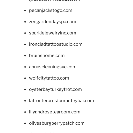
pecanjackstogo.com
zengardendayspa.com
sparklejewelryinc.com
ironcladtattoostudio.com
bruinshome.com
annascleaningsvc.com
wolfcitytattoo.com
oysterbayturkeytrot.com
lafronterarestauranteybar.com
lilyandrosetearoom.com
olivesburgberrypatch.com