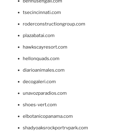
bennusehgall.com
tsecincinnati.com
roderconstructiongroup.com
plazabatai.com
hawkscayresort.com
hellonquads.com
diarioanimales.com
decogaleri.com
unavozparadios.com
shoes-vert.com
elbotanicopanama.com
shadyoaksrockportrvpark.com