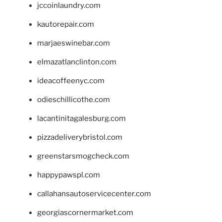
jccoinlaundry.com
kautorepair.com
marjaeswinebar.com
elmazatlanclinton.com
ideacoffeenyc.com
odieschillicothe.com
lacantinitagalesburg.com
pizzadeliverybristol.com
greenstarsmogcheck.com
happypawspl.com
callahansautoservicecenter.com
georgiascornermarket.com