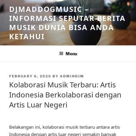
Skip
DJMADDOGMUSIC –
to
INFORMASI SEPUTAR BERITA
content
MUSIK DUNIA BISA ANDA
KETAHUI
Menu
POSTED
FEBRUARY 6, 2025
BY
ADMINDJM
ON
Kolaborasi Musik Terbaru: Artis
Indonesia Berkolaborasi dengan
Artis Luar Negeri
Belakangan ini, kolaborasi musik terbaru antara artis
Indonesia dengan artis luar negeri semakin banyak