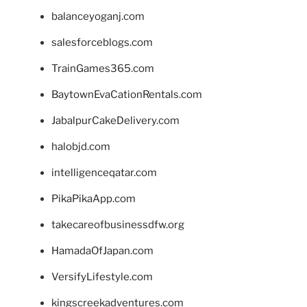
balanceyoganj.com
salesforceblogs.com
TrainGames365.com
BaytownEvaCationRentals.com
JabalpurCakeDelivery.com
halobjd.com
intelligenceqatar.com
PikaPikaApp.com
takecareofbusinessdfw.org
HamadaOfJapan.com
VersifyLifestyle.com
kingscreekadventures.com