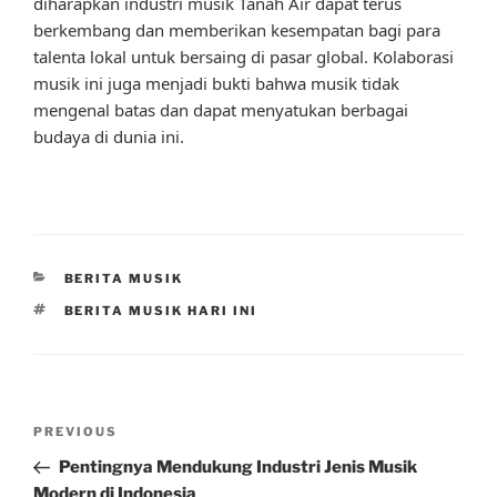
diharapkan industri musik Tanah Air dapat terus
berkembang dan memberikan kesempatan bagi para
talenta lokal untuk bersaing di pasar global. Kolaborasi
musik ini juga menjadi bukti bahwa musik tidak
mengenal batas dan dapat menyatukan berbagai
budaya di dunia ini.
CATEGORIES
BERITA MUSIK
TAGS
BERITA MUSIK HARI INI
Post
Previous
PREVIOUS
navigation
Post
Pentingnya Mendukung Industri Jenis Musik
Modern di Indonesia