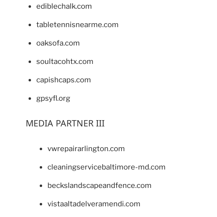
ediblechalk.com
tabletennisnearme.com
oaksofa.com
soultacohtx.com
capishcaps.com
gpsyfl.org
MEDIA PARTNER III
vwrepairarlington.com
cleaningservicebaltimore-md.com
beckslandscapeandfence.com
vistaaltadelveramendi.com