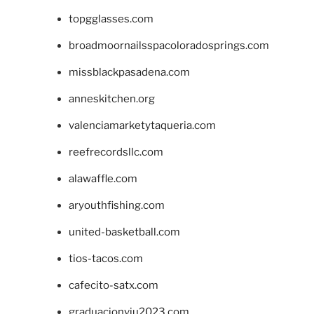
topgglasses.com
broadmoornailsspacoloradosprings.com
missblackpasadena.com
anneskitchen.org
valenciamarketytaqueria.com
reefrecordsllc.com
alawaffle.com
aryouthfishing.com
united-basketball.com
tios-tacos.com
cafecito-satx.com
graduacionviu2023.com