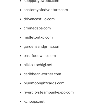
keepjudgewebb.com
anatomyofadventure.com
drivancastillo.com
cmmedspa.com
midletontkd.com
gardensandgrills.com
basilfoodwine.com
nikko-tochigi.net
caribbean-corner.com
bluemoongiftcards.com
rivercitysteampunkexpo.com
kchoops.net