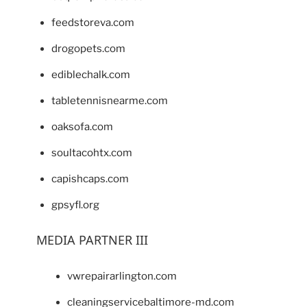
feedstoreva.com
drogopets.com
ediblechalk.com
tabletennisnearme.com
oaksofa.com
soultacohtx.com
capishcaps.com
gpsyfl.org
MEDIA PARTNER III
vwrepairarlington.com
cleaningservicebaltimore-md.com