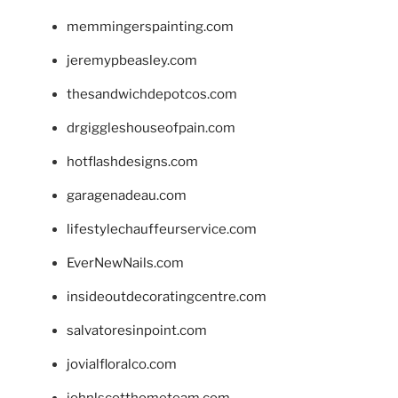
memmingerspainting.com
jeremypbeasley.com
thesandwichdepotcos.com
drgiggleshouseofpain.com
hotflashdesigns.com
garagenadeau.com
lifestylechauffeurservice.com
EverNewNails.com
insideoutdecoratingcentre.com
salvatoresinpoint.com
jovialfloralco.com
johnlscotthometeam.com