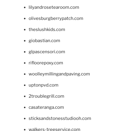
lilyandrosetearoom.com
olivesburgberrypatch.com
theslushkids.com
giobastian.com
glpascensori.com
rifloorepoxy.com
woolleymillingandpaving.com
uptonpvd.com
2troublegrill.com
casateranga.com
sticksandstonesstudiooh.com
walkers-treeservice.com