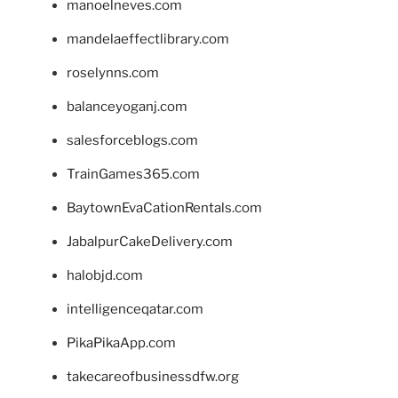
manoelneves.com
mandelaeffectlibrary.com
roselynns.com
balanceyoganj.com
salesforceblogs.com
TrainGames365.com
BaytownEvaCationRentals.com
JabalpurCakeDelivery.com
halobjd.com
intelligenceqatar.com
PikaPikaApp.com
takecareofbusinessdfw.org