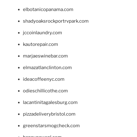
elbotanicopanama.com
shadyoaksrockportrvpark.com
jccoinlaundry.com
kautorepair.com
marjaeswinebar.com
elmazatlanclinton.com
ideacoffeenyc.com
odieschillicothe.com
lacantinitagalesburg.com
pizzadeliverybristol.com
greenstarsmogcheck.com