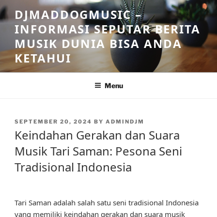
Skip
DJMADDOGMUSIC –
to
INFORMASI SEPUTAR BERITA
content
MUSIK DUNIA BISA ANDA
KETAHUI
Menu
POSTED
SEPTEMBER 20, 2024
BY
ADMINDJM
ON
Keindahan Gerakan dan Suara
Musik Tari Saman: Pesona Seni
Tradisional Indonesia
Tari Saman adalah salah satu seni tradisional Indonesia
yang memiliki keindahan gerakan dan suara musik