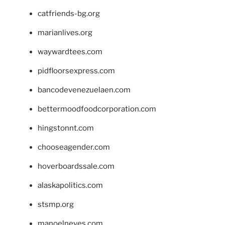
catfriends-bg.org
marianlives.org
waywardtees.com
pidfloorsexpress.com
bancodevenezuelaen.com
bettermoodfoodcorporation.com
hingstonnt.com
chooseagender.com
hoverboardssale.com
alaskapolitics.com
stsmp.org
manoelneves.com