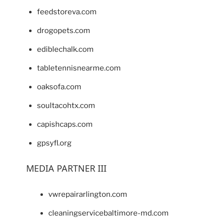
feedstoreva.com
drogopets.com
ediblechalk.com
tabletennisnearme.com
oaksofa.com
soultacohtx.com
capishcaps.com
gpsyfl.org
MEDIA PARTNER III
vwrepairarlington.com
cleaningservicebaltimore-md.com