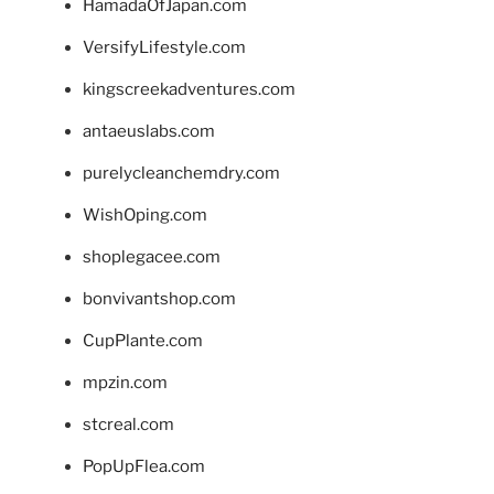
HamadaOfJapan.com
VersifyLifestyle.com
kingscreekadventures.com
antaeuslabs.com
purelycleanchemdry.com
WishOping.com
shoplegacee.com
bonvivantshop.com
CupPlante.com
mpzin.com
stcreal.com
PopUpFlea.com