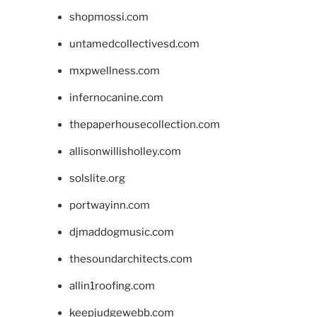
shopmossi.com
untamedcollectivesd.com
mxpwellness.com
infernocanine.com
thepaperhousecollection.com
allisonwillisholley.com
solslite.org
portwayinn.com
djmaddogmusic.com
thesoundarchitects.com
allin1roofing.com
keepjudgewebb.com