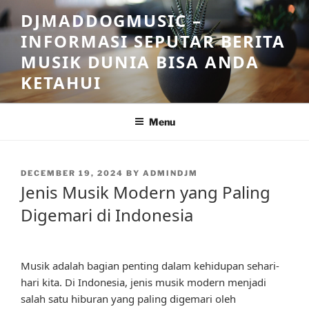
Skip
DJMADDOGMUSIC –
to
INFORMASI SEPUTAR BERITA
content
MUSIK DUNIA BISA ANDA
KETAHUI
Menu
POSTED
DECEMBER 19, 2024
BY
ADMINDJM
ON
Jenis Musik Modern yang Paling
Digemari di Indonesia
Musik adalah bagian penting dalam kehidupan sehari-
hari kita. Di Indonesia, jenis musik modern menjadi
salah satu hiburan yang paling digemari oleh