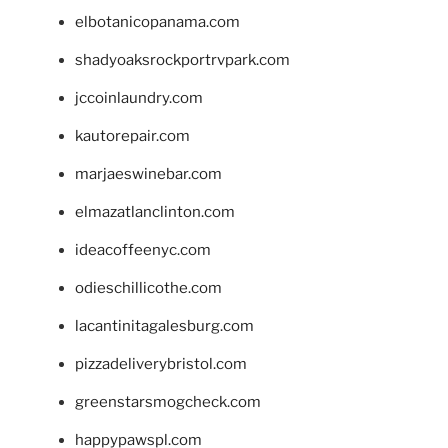
elbotanicopanama.com
shadyoaksrockportrvpark.com
jccoinlaundry.com
kautorepair.com
marjaeswinebar.com
elmazatlanclinton.com
ideacoffeenyc.com
odieschillicothe.com
lacantinitagalesburg.com
pizzadeliverybristol.com
greenstarsmogcheck.com
happypawspl.com