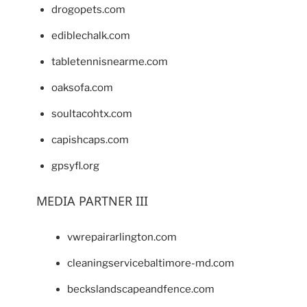
drogopets.com
ediblechalk.com
tabletennisnearme.com
oaksofa.com
soultacohtx.com
capishcaps.com
gpsyfl.org
MEDIA PARTNER III
vwrepairarlington.com
cleaningservicebaltimore-md.com
beckslandscapeandfence.com