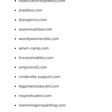
rebeccatorresjewelry.com
jmpbliss.com
drjorgerico.com
queensushipa.com
wendyweimerdds.com
ameri-camp.com
hrsreceivables.com
empconst1.com
cinderella-support.com
bigpinkrestaurant.com
inspirehuahin.com
memmingerspainting.com