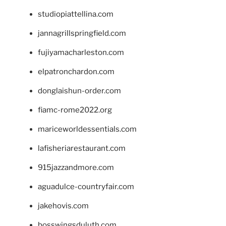
studiopiattellina.com
jannagrillspringfield.com
fujiyamacharleston.com
elpatronchardon.com
donglaishun-order.com
fiamc-rome2022.org
mariceworldessentials.com
lafisheriarestaurant.com
915jazzandmore.com
aguadulce-countryfair.com
jakehovis.com
bosswingsduluth.com