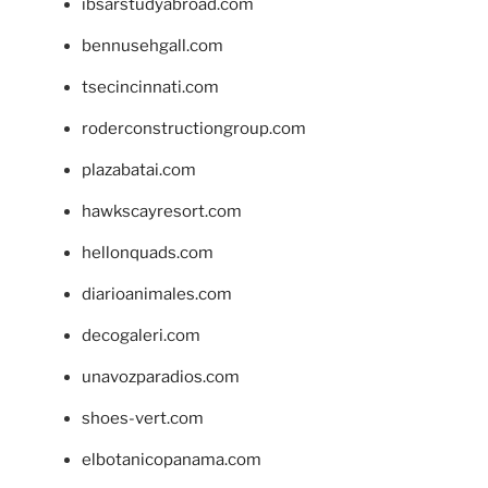
ibsarstudyabroad.com
bennusehgall.com
tsecincinnati.com
roderconstructiongroup.com
plazabatai.com
hawkscayresort.com
hellonquads.com
diarioanimales.com
decogaleri.com
unavozparadios.com
shoes-vert.com
elbotanicopanama.com