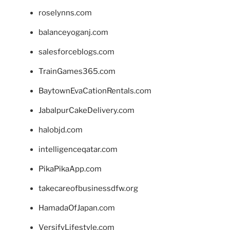
roselynns.com
balanceyoganj.com
salesforceblogs.com
TrainGames365.com
BaytownEvaCationRentals.com
JabalpurCakeDelivery.com
halobjd.com
intelligenceqatar.com
PikaPikaApp.com
takecareofbusinessdfw.org
HamadaOfJapan.com
VersifyLifestyle.com