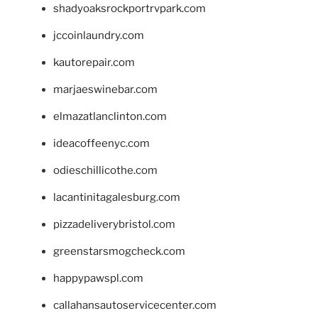
shadyoaksrockportrvpark.com
jccoinlaundry.com
kautorepair.com
marjaeswinebar.com
elmazatlanclinton.com
ideacoffeenyc.com
odieschillicothe.com
lacantinitagalesburg.com
pizzadeliverybristol.com
greenstarsmogcheck.com
happypawspl.com
callahansautoservicecenter.com