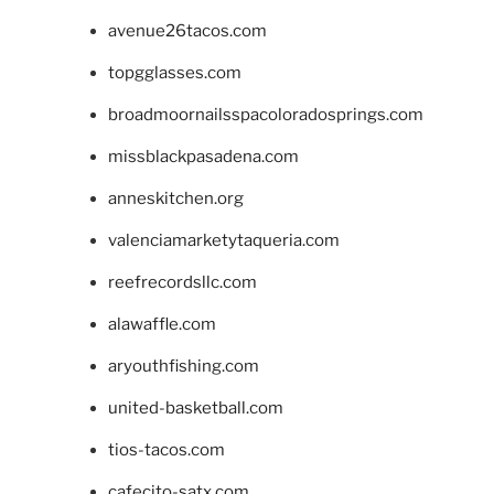
avenue26tacos.com
topgglasses.com
broadmoornailsspacoloradosprings.com
missblackpasadena.com
anneskitchen.org
valenciamarketytaqueria.com
reefrecordsllc.com
alawaffle.com
aryouthfishing.com
united-basketball.com
tios-tacos.com
cafecito-satx.com