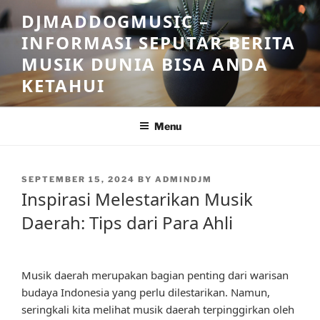
Skip
DJMADDOGMUSIC –
to
INFORMASI SEPUTAR BERITA
content
MUSIK DUNIA BISA ANDA
KETAHUI
Menu
POSTED
SEPTEMBER 15, 2024
BY
ADMINDJM
ON
Inspirasi Melestarikan Musik
Daerah: Tips dari Para Ahli
Musik daerah merupakan bagian penting dari warisan
budaya Indonesia yang perlu dilestarikan. Namun,
seringkali kita melihat musik daerah terpinggirkan oleh