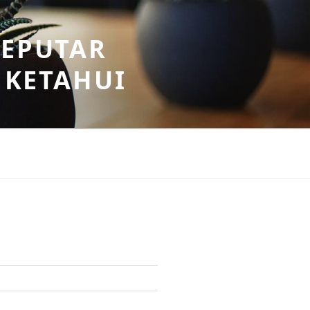
SEPUTAR
 KETAHUI