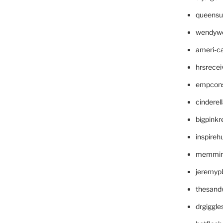
queensu
wendyw
ameri-
hrsrece
empcon
cinderel
bigpinkr
inspireh
memming
jeremyp
thesand
drgiggl