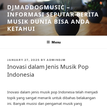
Skip
DJMADDOGMUSIC –
to
INFORMASI SEPUTAR BERITA
content
MUSIK DUNIA BISA ANDA
KETAHUI
Menu
POSTED
JANUARY 27, 2025
BY
ADMINDJM
ON
Inovasi dalam Jenis Musik Pop
Indonesia
Inovasi dalam jenis musik pop Indonesia telah menjadi
topik yang sangat menarik untuk dibahas belakangan
ini. Banyak musisi dan pengamat musik yang