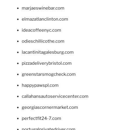
marjaeswinebar.com
elmazatlanclinton.com
ideacoffeenyc.com
odieschillicothe.com
lacantinitagalesburg.com
pizzadeliverybristol.com
greenstarsmogcheck.com
happypawspl.com
callahansautoservicecenter.com
georgiascornermarket.com
perfectfit24-7.com
portugalprivatedriver.com