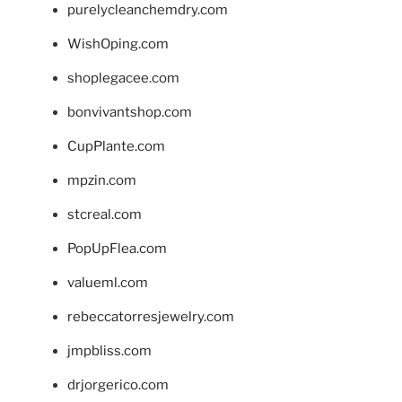
purelycleanchemdry.com
WishOping.com
shoplegacee.com
bonvivantshop.com
CupPlante.com
mpzin.com
stcreal.com
PopUpFlea.com
valueml.com
rebeccatorresjewelry.com
jmpbliss.com
drjorgerico.com