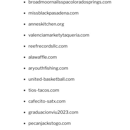
broadmoornailsspacoloradosprings.com
missblackpasadena.com
anneskitchen.org
valenciamarketytaqueria.com
reefrecordsllc.com
alawaffle.com
aryouthfishing.com
united-basketball.com
tios-tacos.com
cafecito-satx.com
graduacionviu2023.com
pecanjackstogo.com