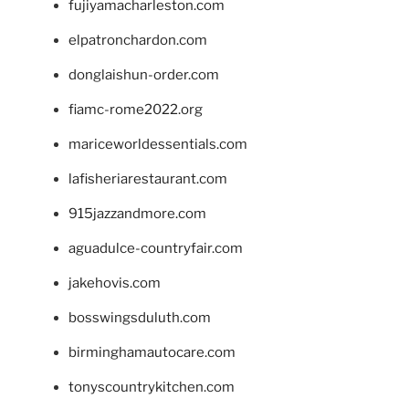
fujiyamacharleston.com
elpatronchardon.com
donglaishun-order.com
fiamc-rome2022.org
mariceworldessentials.com
lafisheriarestaurant.com
915jazzandmore.com
aguadulce-countryfair.com
jakehovis.com
bosswingsduluth.com
birminghamautocare.com
tonyscountrykitchen.com