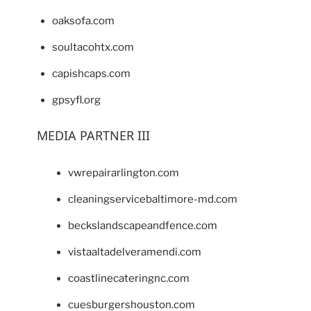
oaksofa.com
soultacohtx.com
capishcaps.com
gpsyfl.org
MEDIA PARTNER III
vwrepairarlington.com
cleaningservicebaltimore-md.com
beckslandscapeandfence.com
vistaaltadelveramendi.com
coastlinecateringnc.com
cuesburgershouston.com