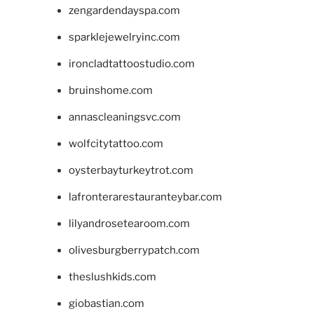
zengardendayspa.com
sparklejewelryinc.com
ironcladtattoostudio.com
bruinshome.com
annascleaningsvc.com
wolfcitytattoo.com
oysterbayturkeytrot.com
lafronterarestauranteybar.com
lilyandrosetearoom.com
olivesburgberrypatch.com
theslushkids.com
giobastian.com