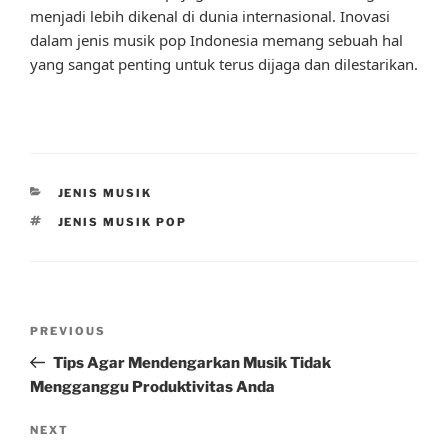
menjadi lebih dikenal di dunia internasional. Inovasi
dalam jenis musik pop Indonesia memang sebuah hal
yang sangat penting untuk terus dijaga dan dilestarikan.
CATEGORIES
JENIS MUSIK
TAGS
JENIS MUSIK POP
Post
Previous
PREVIOUS
navigation
Post
Tips Agar Mendengarkan Musik Tidak
Mengganggu Produktivitas Anda
Next
NEXT