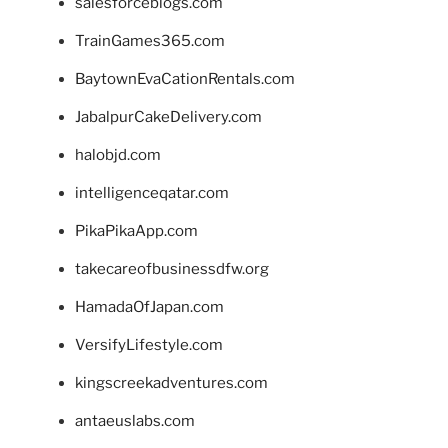
salesforceblogs.com
TrainGames365.com
BaytownEvaCationRentals.com
JabalpurCakeDelivery.com
halobjd.com
intelligenceqatar.com
PikaPikaApp.com
takecareofbusinessdfw.org
HamadaOfJapan.com
VersifyLifestyle.com
kingscreekadventures.com
antaeuslabs.com