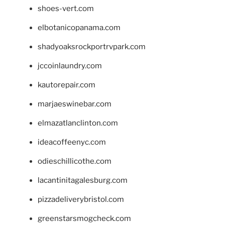
shoes-vert.com
elbotanicopanama.com
shadyoaksrockportrvpark.com
jccoinlaundry.com
kautorepair.com
marjaeswinebar.com
elmazatlanclinton.com
ideacoffeenyc.com
odieschillicothe.com
lacantinitagalesburg.com
pizzadeliverybristol.com
greenstarsmogcheck.com