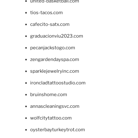
united-basketball.com
tios-tacos.com
cafecito-satx.com
graduacionviu2023.com
pecanjackstogo.com
zengardendayspa.com
sparklejewelryinc.com
ironcladtattoostudio.com
bruinshome.com
annascleaningsvc.com
wolfcitytattoo.com
oysterbayturkeytrot.com