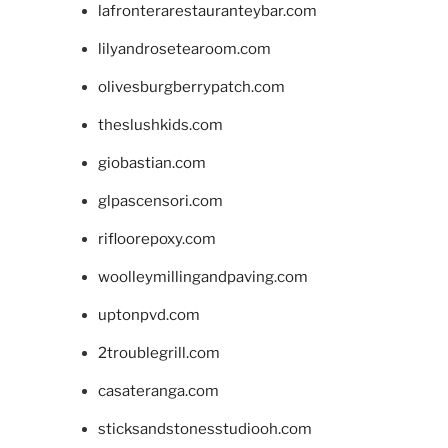
lafronterarestauranteybar.com
lilyandrosetearoom.com
olivesburgberrypatch.com
theslushkids.com
giobastian.com
glpascensori.com
rifloorepoxy.com
woolleymillingandpaving.com
uptonpvd.com
2troublegrill.com
casateranga.com
sticksandstonesstudiooh.com