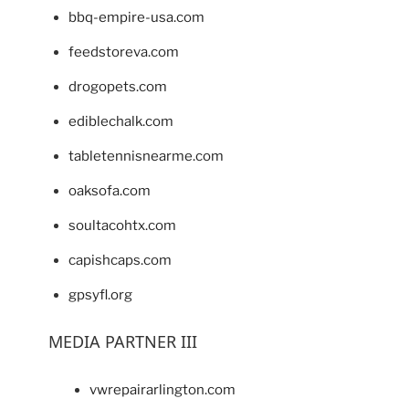
bbq-empire-usa.com
feedstoreva.com
drogopets.com
ediblechalk.com
tabletennisnearme.com
oaksofa.com
soultacohtx.com
capishcaps.com
gpsyfl.org
MEDIA PARTNER III
vwrepairarlington.com