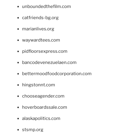
unboundedthefilm.com
catfriends-bg.org
marianlives.org
waywardtees.com
pidfloorsexpress.com
bancodevenezuelaen.com
bettermoodfoodcorporation.com
hingstonnt.com
chooseagender.com
hoverboardssale.com
alaskapolitics.com
stsmp.org