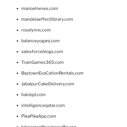
manoelneves.com
mandelaeffectlibrary.com
roselynns.com
balanceyoganj.com
salesforceblogs.com
TrainGames365.com
BaytownEvaCationRentals.com
JabalpurCakeDelivery.com
halobjd.com
intelligenceqatar.com
PikaPikaApp.com
takecareofbusinessdfw.org