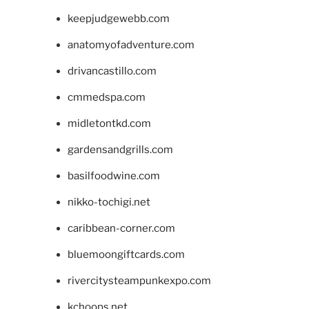
keepjudgewebb.com
anatomyofadventure.com
drivancastillo.com
cmmedspa.com
midletontkd.com
gardensandgrills.com
basilfoodwine.com
nikko-tochigi.net
caribbean-corner.com
bluemoongiftcards.com
rivercitysteampunkexpo.com
kchoops.net