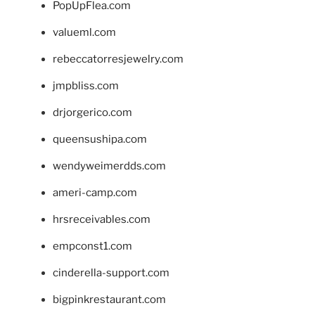
PopUpFlea.com
valueml.com
rebeccatorresjewelry.com
jmpbliss.com
drjorgerico.com
queensushipa.com
wendyweimerdds.com
ameri-camp.com
hrsreceivables.com
empconst1.com
cinderella-support.com
bigpinkrestaurant.com