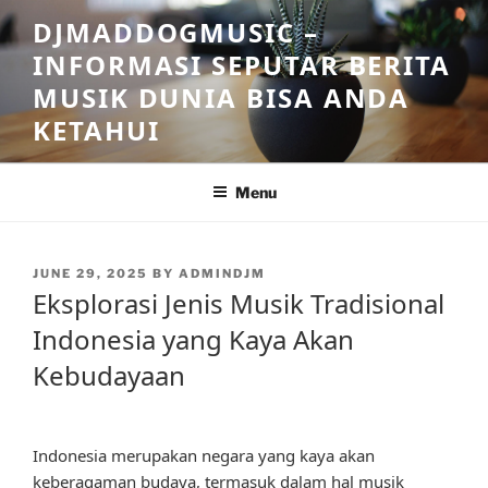
Skip
DJMADDOGMUSIC –
to
INFORMASI SEPUTAR BERITA
content
MUSIK DUNIA BISA ANDA
KETAHUI
Menu
POSTED
JUNE 29, 2025
BY
ADMINDJM
ON
Eksplorasi Jenis Musik Tradisional
Indonesia yang Kaya Akan
Kebudayaan
Indonesia merupakan negara yang kaya akan
keberagaman budaya, termasuk dalam hal musik