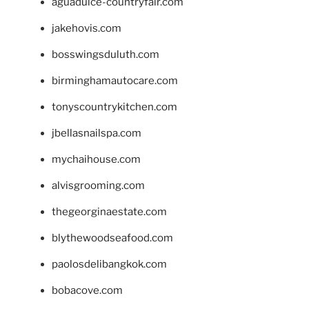
aguadulce-countryfair.com
jakehovis.com
bosswingsduluth.com
birminghamautocare.com
tonyscountrykitchen.com
jbellasnailspa.com
mychaihouse.com
alvisgrooming.com
thegeorginaestate.com
blythewoodseafood.com
paolosdelibangkok.com
bobacove.com