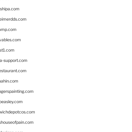
shipa.com
eimerdds.com
camp.com
ivables.com
st1.com
la-support.com
estaurant.com
uahin.com
erspainting.com
beasley.com
wichdepotcos.com
eshouseofpain.com