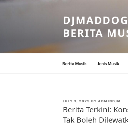
Skip
to
DJMADDOGM
content
BERITA MU
Berita Musik
Jenis Musik
POSTED
JULY 3, 2025
BY
ADMINDJM
ON
Berita Terkini: Ko
Tak Boleh Dilewat