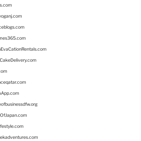
ns.com
yoganj.com
rceblogs.com
ames365.com
EvaCationRentals.com
rCakeDelivery.com
.com
enceqatar.com
aApp.com
eofbusinessdfw.org
OfJapan.com
ifestyle.com
eekadventures.com