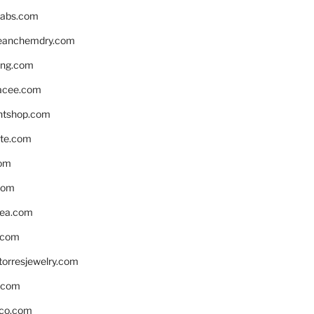
labs.com
leanchemdry.com
ing.com
acee.com
ntshop.com
te.com
om
com
ea.com
.com
torresjewelry.com
s.com
ico.com