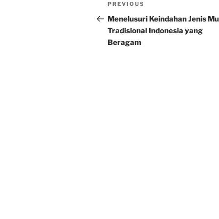
Post
Previous
PREVIOUS
navigation
Post
Menelusuri Keindahan Jenis Mu
Tradisional Indonesia yang
Beragam