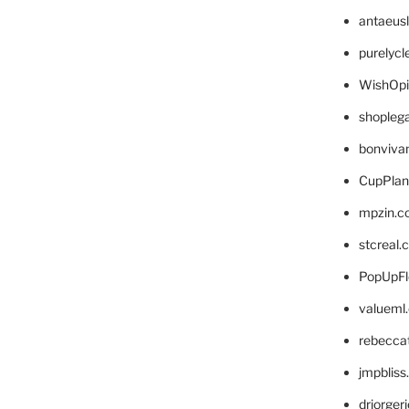
antaeus
purelyc
WishOp
shopleg
bonviva
CupPlan
mpzin.c
stcreal.
PopUpFl
valueml
rebecca
jmpblis
drjorger