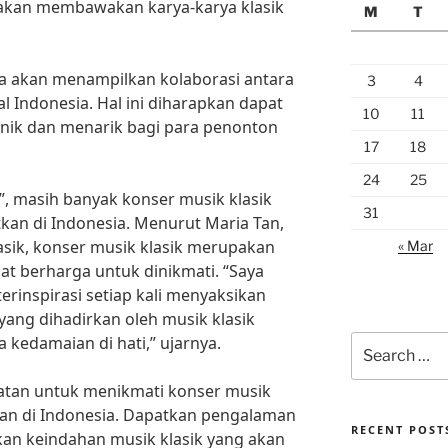
 akan membawakan karya-karya klasik
M
T
uga akan menampilkan kolaborasi antara
3
4
al Indonesia. Hal ini diharapkan dapat
10
11
ik dan menarik bagi para penonton
17
18
24
25
”, masih banyak konser musik klasik
31
tkan di Indonesia. Menurut Maria Tan,
sik, konser musik klasik merupakan
« Mar
t berharga untuk dinikmati. “Saya
erinspirasi setiap kali menyaksikan
yang dihadirkan oleh musik klasik
edamaian di hati,” ujarnya.
Search
for:
patan untuk menikmati konser musik
tkan di Indonesia. Dapatkan pengalaman
RECENT POST
kan keindahan musik klasik yang akan