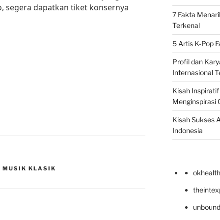
o, segera dapatkan tiket konsernya
7 Fakta Menari
Terkenal
5 Artis K-Pop 
Profil dan Kary
Internasional T
Kisah Inspirati
Menginspirasi 
Kisah Sukses A
Indonesia
 MUSIK KLASIK
okhealt
theinte
unbound