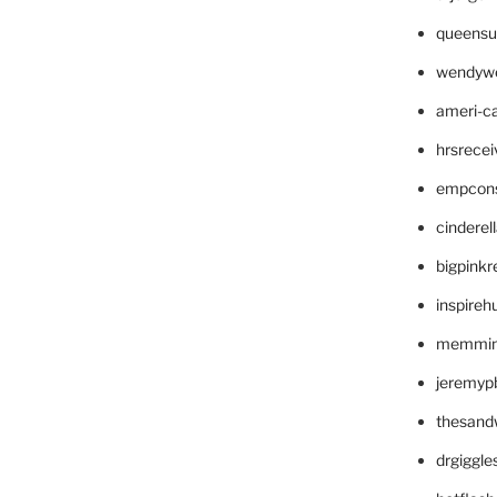
queensu
wendyw
ameri-
hrsrece
empcon
cinderel
bigpinkr
inspireh
memming
jeremyp
thesand
drgiggl