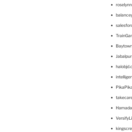
roselyn
balance
salesfo
TrainG
Baytown
Jabalpu
halobjd
intellig
PikaPik
takecar
Hamada
VersifyL
kingscr