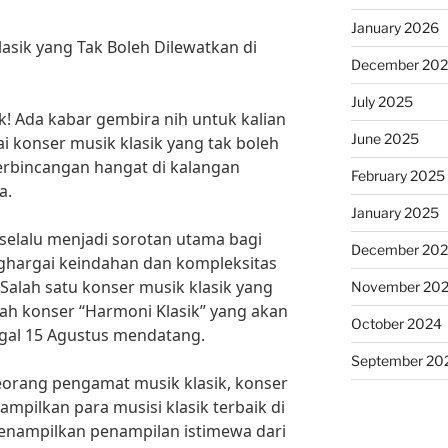
January 2026
lasik yang Tak Boleh Dilewatkan di
December 20
July 2025
ik! Ada kabar gembira nih untuk kalian
June 2025
i konser musik klasik yang tak boleh
erbincangan hangat di kalangan
February 2025
a.
January 2025
selalu menjadi sorotan utama bagi
December 20
ghargai keindahan dan kompleksitas
 Salah satu konser musik klasik yang
November 20
lah konser “Harmoni Klasik” yang akan
October 2024
ggal 15 Agustus mendatang.
September 20
orang pengamat musik klasik, konser
ampilkan para musisi klasik terbaik di
menampilkan penampilan istimewa dari