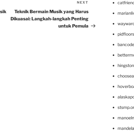
catfrien
NEXT
Next
Post
sik
Teknik Bermain Musik yang Harus
marianli
Dikuasai: Langkah-langkah Penting
wayward
untuk Pemula
pidfloo
bancode
betterm
hingsto
choosea
hoverbo
alaskapo
stsmp.o
manoel
mandelae