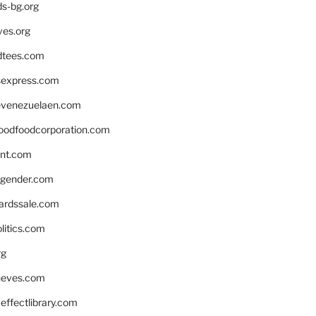
ds-bg.org
ves.org
tees.com
rsexpress.com
venezuelaen.com
oodfoodcorporation.com
nnt.com
gender.com
ardssale.com
litics.com
rg
neves.com
ffectlibrary.com