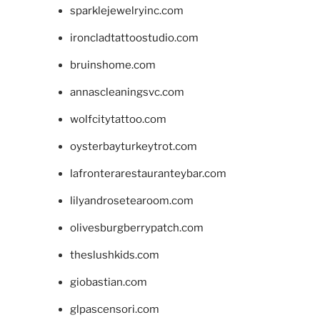
sparklejewelryinc.com
ironcladtattoostudio.com
bruinshome.com
annascleaningsvc.com
wolfcitytattoo.com
oysterbayturkeytrot.com
lafronterarestauranteybar.com
lilyandrosetearoom.com
olivesburgberrypatch.com
theslushkids.com
giobastian.com
glpascensori.com