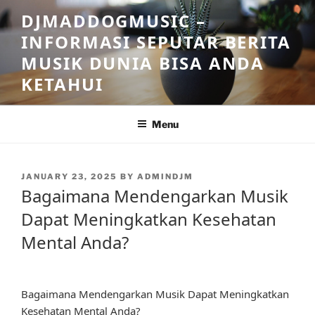
Skip
DJMADDOGMUSIC –
to
INFORMASI SEPUTAR BERITA
content
MUSIK DUNIA BISA ANDA
KETAHUI
Menu
POSTED
JANUARY 23, 2025
BY
ADMINDJM
ON
Bagaimana Mendengarkan Musik
Dapat Meningkatkan Kesehatan
Mental Anda?
Bagaimana Mendengarkan Musik Dapat Meningkatkan
Kesehatan Mental Anda?