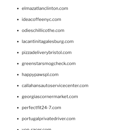
elmazatlanclinton.com
ideacoffeenyc.com
odieschillicothe.com
lacantinitagalesburg.com
pizzadeliverybristol.com
greenstarsmogcheck.com
happypawspl.com
callahansautoservicecenter.com
georgiascornermarket.com
perfectfit24-7.com
portugalprivatedriver.com
von-racer.com