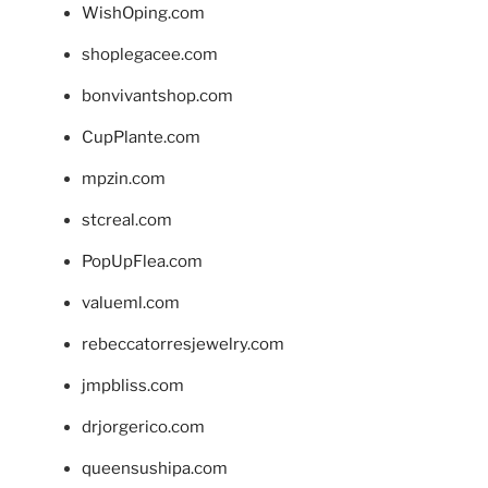
WishOping.com
shoplegacee.com
bonvivantshop.com
CupPlante.com
mpzin.com
stcreal.com
PopUpFlea.com
valueml.com
rebeccatorresjewelry.com
jmpbliss.com
drjorgerico.com
queensushipa.com