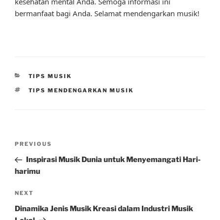
kesehatan mental Anda. Semoga informasi ini
bermanfaat bagi Anda. Selamat mendengarkan musik!
CATEGORIES
TIPS MUSIK
TAGS
TIPS MENDENGARKAN MUSIK
Post
Previous
PREVIOUS
navigation
Post
Inspirasi Musik Dunia untuk Menyemangati Hari-
harimu
Next
NEXT
Post
Dinamika Jenis Musik Kreasi dalam Industri Musik