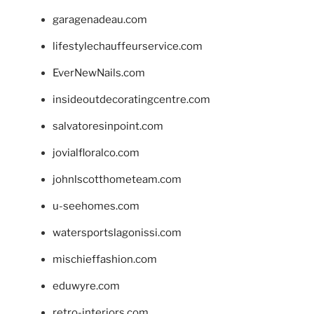
garagenadeau.com
lifestylechauffeurservice.com
EverNewNails.com
insideoutdecoratingcentre.com
salvatoresinpoint.com
jovialfloralco.com
johnlscotthometeam.com
u-seehomes.com
watersportslagonissi.com
mischieffashion.com
eduwyre.com
retro-interiors.com