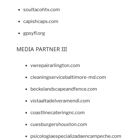
soultacohtx.com
capishcaps.com
gpsyfl.org
MEDIA PARTNER III
vwrepairarlington.com
cleaningservicebaltimore-md.com
beckslandscapeandfence.com
vistaaltadelveramendi.com
coastlinecateringnc.com
cuesburgershouston.com
psicologiaespecializadaencampeche.com