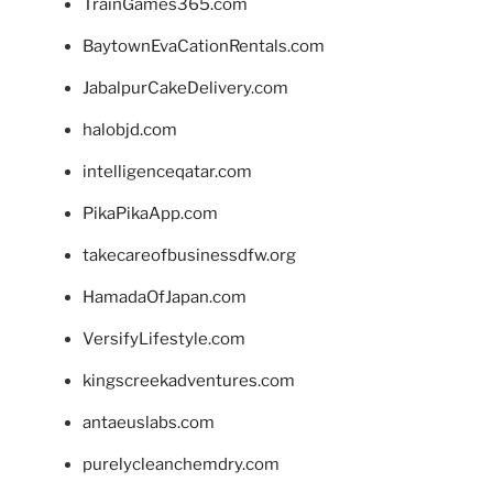
TrainGames365.com
BaytownEvaCationRentals.com
JabalpurCakeDelivery.com
halobjd.com
intelligenceqatar.com
PikaPikaApp.com
takecareofbusinessdfw.org
HamadaOfJapan.com
VersifyLifestyle.com
kingscreekadventures.com
antaeuslabs.com
purelycleanchemdry.com