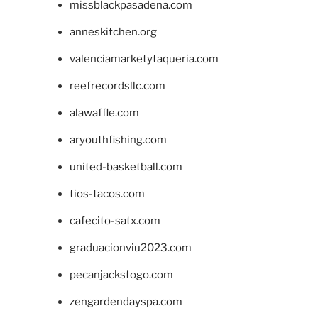
missblackpasadena.com
anneskitchen.org
valenciamarketytaqueria.com
reefrecordsllc.com
alawaffle.com
aryouthfishing.com
united-basketball.com
tios-tacos.com
cafecito-satx.com
graduacionviu2023.com
pecanjackstogo.com
zengardendayspa.com