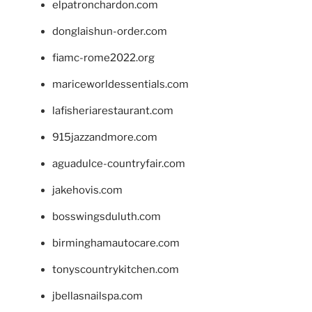
elpatronchardon.com
donglaishun-order.com
fiamc-rome2022.org
mariceworldessentials.com
lafisheriarestaurant.com
915jazzandmore.com
aguadulce-countryfair.com
jakehovis.com
bosswingsduluth.com
birminghamautocare.com
tonyscountrykitchen.com
jbellasnailspa.com