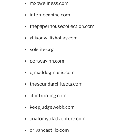
mxpwellness.com
infernocanine.com
thepaperhousecollection.com
allisonwillisholley.com
solslite.org
portwayinn.com
djmaddogmusic.com
thesoundarchitects.com
allin1roofing.com
keepjudgewebb.com
anatomyofadventure.com
drivancastillo.com