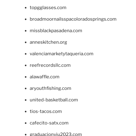
topgglasses.com
broadmoornailsspacoloradosprings.com
missblackpasadena.com
anneskitchen.org
valenciamarketytaqueria.com
reefrecordsllc.com
alawaffle.com
aryouthfishing.com
united-basketball.com
tios-tacos.com
cafecito-satx.com
graduacionviu2023.com