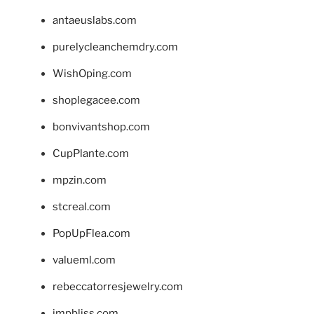
antaeuslabs.com
purelycleanchemdry.com
WishOping.com
shoplegacee.com
bonvivantshop.com
CupPlante.com
mpzin.com
stcreal.com
PopUpFlea.com
valueml.com
rebeccatorresjewelry.com
jmpbliss.com