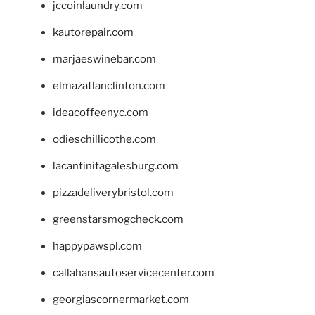
jccoinlaundry.com
kautorepair.com
marjaeswinebar.com
elmazatlanclinton.com
ideacoffeenyc.com
odieschillicothe.com
lacantinitagalesburg.com
pizzadeliverybristol.com
greenstarsmogcheck.com
happypawspl.com
callahansautoservicecenter.com
georgiascornermarket.com