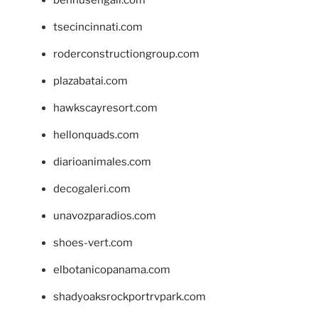
bennusehgall.com
tsecincinnati.com
roderconstructiongroup.com
plazabatai.com
hawkscayresort.com
hellonquads.com
diarioanimales.com
decogaleri.com
unavozparadios.com
shoes-vert.com
elbotanicopanama.com
shadyoaksrockportrvpark.com