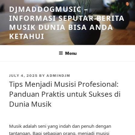
Skip
DJMADDOGMUSIC –
to
INFORMASI SEPUTAR BERITA
content
MUSIK DUNIA BISA ANDA
KETAHUI
Menu
POSTED
JULY 4, 2025
BY
ADMINDJM
ON
Tips Menjadi Musisi Profesional:
Panduan Praktis untuk Sukses di
Dunia Musik
Musik adalah seni yang indah dan penuh dengan
tantangan. Bagi sebagian orang, menjadi musisi