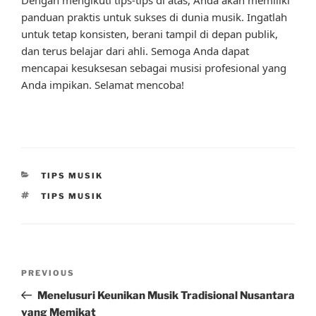
Dengan mengikuti tips-tips di atas, Anda akan memiliki
panduan praktis untuk sukses di dunia musik. Ingatlah
untuk tetap konsisten, berani tampil di depan publik,
dan terus belajar dari ahli. Semoga Anda dapat
mencapai kesuksesan sebagai musisi profesional yang
Anda impikan. Selamat mencoba!
CATEGORIES
TIPS MUSIK
TAGS
TIPS MUSIK
Post
Previous
PREVIOUS
navigation
Post
Menelusuri Keunikan Musik Tradisional Nusantara
yang Memikat