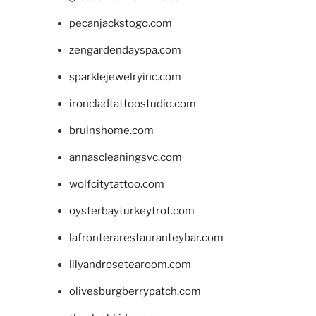
pecanjackstogo.com
zengardendayspa.com
sparklejewelryinc.com
ironcladtattoostudio.com
bruinshome.com
annascleaningsvc.com
wolfcitytattoo.com
oysterbayturkeytrot.com
lafronterarestauranteybar.com
lilyandrosetearoom.com
olivesburgberrypatch.com