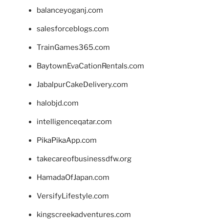
balanceyoganj.com
salesforceblogs.com
TrainGames365.com
BaytownEvaCationRentals.com
JabalpurCakeDelivery.com
halobjd.com
intelligenceqatar.com
PikaPikaApp.com
takecareofbusinessdfw.org
HamadaOfJapan.com
VersifyLifestyle.com
kingscreekadventures.com