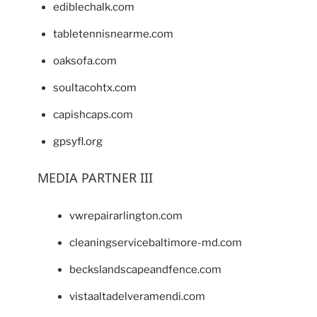
ediblechalk.com
tabletennisnearme.com
oaksofa.com
soultacohtx.com
capishcaps.com
gpsyfl.org
MEDIA PARTNER III
vwrepairarlington.com
cleaningservicebaltimore-md.com
beckslandscapeandfence.com
vistaaltadelveramendi.com