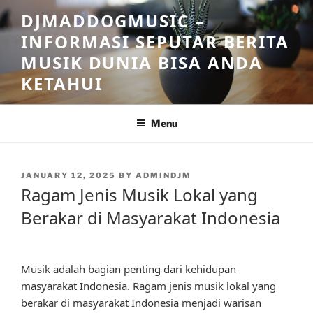
Skip
DJMADDOGMUSIC –
to
INFORMASI SEPUTAR BERITA
content
MUSIK DUNIA BISA ANDA
KETAHUI
Menu
POSTED
JANUARY 12, 2025
BY
ADMINDJM
ON
Ragam Jenis Musik Lokal yang
Berakar di Masyarakat Indonesia
Musik adalah bagian penting dari kehidupan
masyarakat Indonesia. Ragam jenis musik lokal yang
berakar di masyarakat Indonesia menjadi warisan