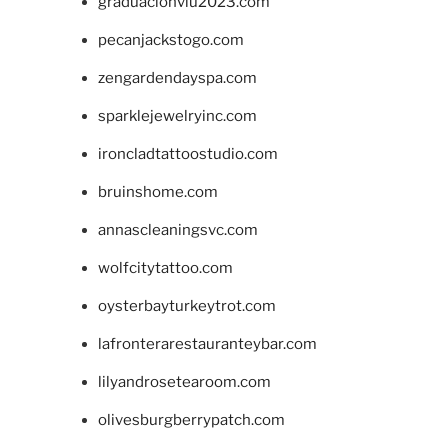
graduacionviu2023.com
pecanjackstogo.com
zengardendayspa.com
sparklejewelryinc.com
ironcladtattoostudio.com
bruinshome.com
annascleaningsvc.com
wolfcitytattoo.com
oysterbayturkeytrot.com
lafronterarestauranteybar.com
lilyandrosetearoom.com
olivesburgberrypatch.com