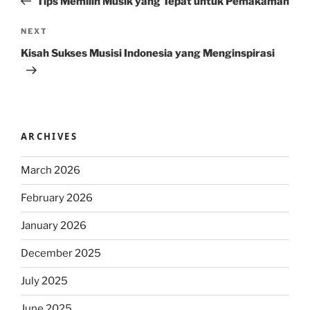
Tips Memilih Musik yang Tepat untuk Pemakaman
Next
NEXT
Post
Kisah Sukses Musisi Indonesia yang Menginspirasi
ARCHIVES
March 2026
February 2026
January 2026
December 2025
July 2025
June 2025