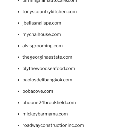
birminghamautocare.com
tonyscountrykitchen.com
jbellasnailspa.com
mychaihouse.com
alvisgrooming.com
thegeorginaestate.com
blythewoodseafood.com
paolosdelibangkok.com
bobacove.com
phoone24brookfield.com
mickeybarmama.com
roadwayconstructioninc.com