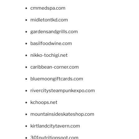
cmmedspa.com
midletontkd.com
gardensandgrills.com
basilfoodwine.com
nikko-tochigi.net
caribbean-corner.com
bluemoongiftcards.com
rivercitysteampunkexpo.com
kchoops.net
mountainsideskateshop.com
kirtlandcitytavern.com
301nutritionspot.com