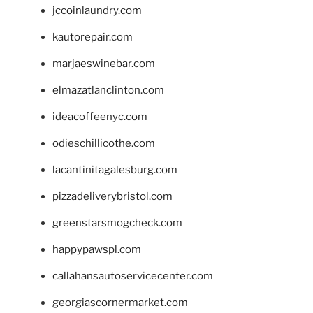
jccoinlaundry.com
kautorepair.com
marjaeswinebar.com
elmazatlanclinton.com
ideacoffeenyc.com
odieschillicothe.com
lacantinitagalesburg.com
pizzadeliverybristol.com
greenstarsmogcheck.com
happypawspl.com
callahansautoservicecenter.com
georgiascornermarket.com