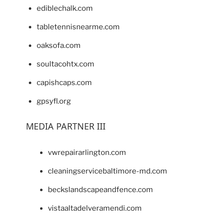
ediblechalk.com
tabletennisnearme.com
oaksofa.com
soultacohtx.com
capishcaps.com
gpsyfl.org
MEDIA PARTNER III
vwrepairarlington.com
cleaningservicebaltimore-md.com
beckslandscapeandfence.com
vistaaltadelveramendi.com