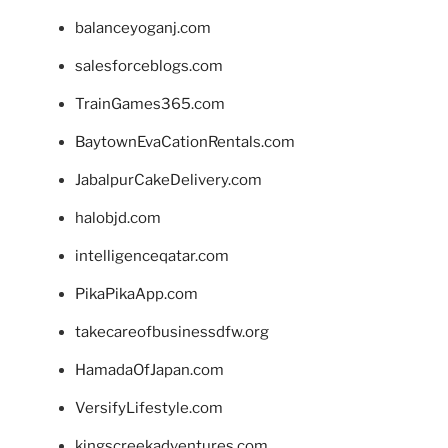
balanceyoganj.com
salesforceblogs.com
TrainGames365.com
BaytownEvaCationRentals.com
JabalpurCakeDelivery.com
halobjd.com
intelligenceqatar.com
PikaPikaApp.com
takecareofbusinessdfw.org
HamadaOfJapan.com
VersifyLifestyle.com
kingscreekadventures.com