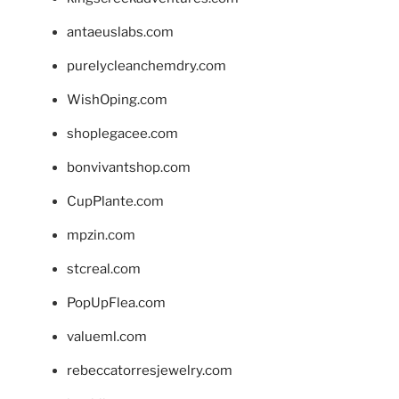
antaeuslabs.com
purelycleanchemdry.com
WishOping.com
shoplegacee.com
bonvivantshop.com
CupPlante.com
mpzin.com
stcreal.com
PopUpFlea.com
valueml.com
rebeccatorresjewelry.com