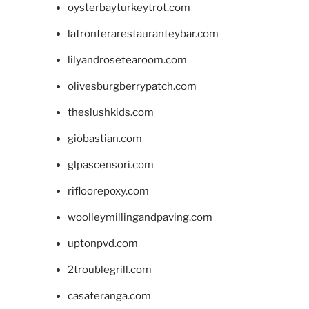
oysterbayturkeytrot.com
lafronterarestauranteybar.com
lilyandrosetearoom.com
olivesburgberrypatch.com
theslushkids.com
giobastian.com
glpascensori.com
rifloorepoxy.com
woolleymillingandpaving.com
uptonpvd.com
2troublegrill.com
casateranga.com