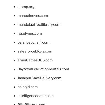
stsmp.org
manoelneves.com
mandelaeffectlibrary.com
roselynns.com
balanceyoganj.com
salesforceblogs.com
TrainGames365.com
BaytownEvaCationRentals.com
JabalpurCakeDelivery.com
halobjd.com
intelligenceqatar.com
PikaPikaApp.com