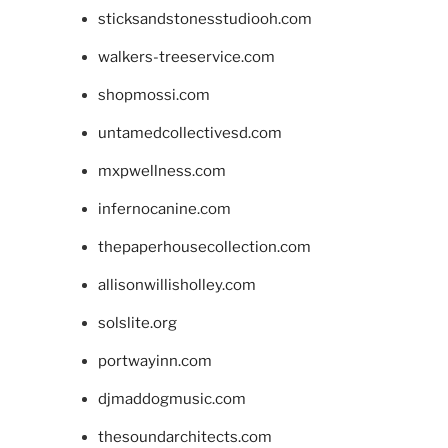
sticksandstonesstudiooh.com
walkers-treeservice.com
shopmossi.com
untamedcollectivesd.com
mxpwellness.com
infernocanine.com
thepaperhousecollection.com
allisonwillisholley.com
solslite.org
portwayinn.com
djmaddogmusic.com
thesoundarchitects.com