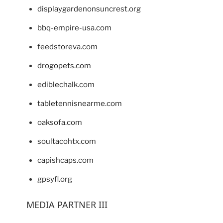
displaygardenonsuncrest.org
bbq-empire-usa.com
feedstoreva.com
drogopets.com
ediblechalk.com
tabletennisnearme.com
oaksofa.com
soultacohtx.com
capishcaps.com
gpsyfl.org
MEDIA PARTNER III