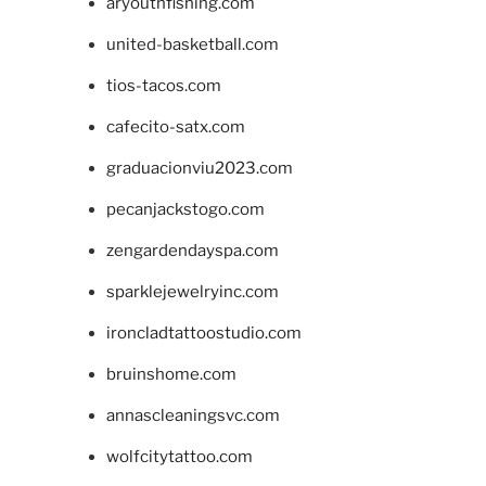
aryouthfishing.com
united-basketball.com
tios-tacos.com
cafecito-satx.com
graduacionviu2023.com
pecanjackstogo.com
zengardendayspa.com
sparklejewelryinc.com
ironcladtattoostudio.com
bruinshome.com
annascleaningsvc.com
wolfcitytattoo.com