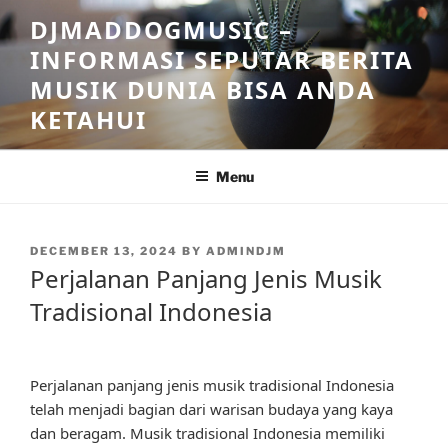
Skip
DJMADDOGMUSIC –
to
INFORMASI SEPUTAR BERITA
content
MUSIK DUNIA BISA ANDA
KETAHUI
Menu
POSTED
DECEMBER 13, 2024
BY
ADMINDJM
ON
Perjalanan Panjang Jenis Musik
Tradisional Indonesia
Perjalanan panjang jenis musik tradisional Indonesia
telah menjadi bagian dari warisan budaya yang kaya
dan beragam. Musik tradisional Indonesia memiliki