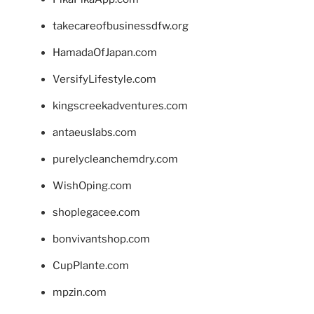
takecareofbusinessdfw.org
HamadaOfJapan.com
VersifyLifestyle.com
kingscreekadventures.com
antaeuslabs.com
purelycleanchemdry.com
WishOping.com
shoplegacee.com
bonvivantshop.com
CupPlante.com
mpzin.com