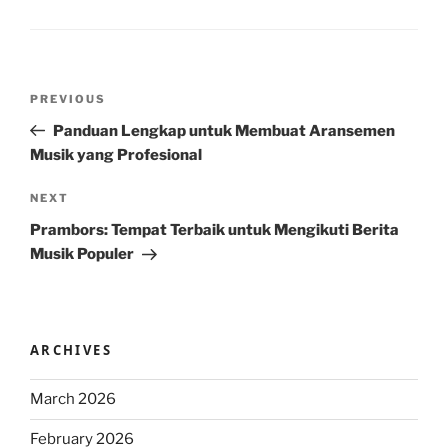
Post
Previous
PREVIOUS
navigation
Post
Panduan Lengkap untuk Membuat Aransemen
Musik yang Profesional
Next
NEXT
Post
Prambors: Tempat Terbaik untuk Mengikuti Berita
Musik Populer
ARCHIVES
March 2026
February 2026