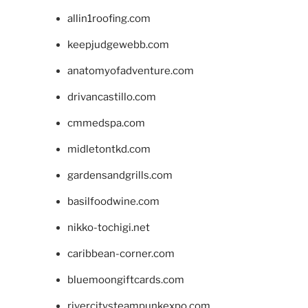
allin1roofing.com
keepjudgewebb.com
anatomyofadventure.com
drivancastillo.com
cmmedspa.com
midletontkd.com
gardensandgrills.com
basilfoodwine.com
nikko-tochigi.net
caribbean-corner.com
bluemoongiftcards.com
rivercitysteampunkexpo.com