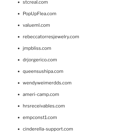
stcreal.com
PopUpFlea.com
valueml.com
rebeccatorresjewelry.com
jmpbliss.com
drjorgerico.com
queensushipa.com
wendyweimerdds.com
ameri-camp.com
hrsreceivables.com
empconst1.com
cinderella-support.com