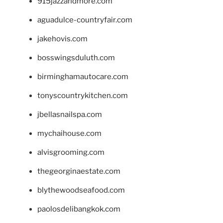
915jazzandmore.com
aguadulce-countryfair.com
jakehovis.com
bosswingsduluth.com
birminghamautocare.com
tonyscountrykitchen.com
jbellasnailspa.com
mychaihouse.com
alvisgrooming.com
thegeorginaestate.com
blythewoodseafood.com
paolosdelibangkok.com