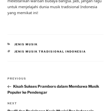
melestarikan warisan budaya bangsa. Jadi, jangan ragu
untuk menjelajahi dunia musik tradisional Indonesia
yang memikat ini!
CATEGORIES
JENIS MUSIK
TAGS
JENIS MUSIK TRADISIONAL INDONESIA
Post
Previous
PREVIOUS
navigation
Post
Kisah Sukses Prambors dalam Membawa Musik
Populer ke Pendengar
Next
NEXT
Post