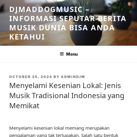
Skip
DJMADDOGMUSIC –
to
INFORMASI SEPUTAR BERITA
content
MUSIK DUNIA BISA ANDA
KETAHUI
Menu
POSTED
OCTOBER 25, 2024
BY
ADMINDJM
ON
Menyelami Kesenian Lokal: Jenis
Musik Tradisional Indonesia yang
Memikat
Menyelami kesenian lokal memang merupakan
pengalaman yang tak terlupakan. Salah satu bentuk