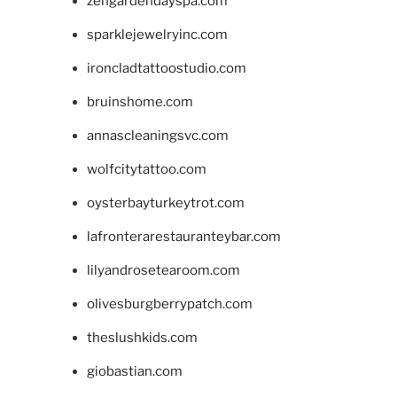
zengardendayspa.com
sparklejewelryinc.com
ironcladtattoostudio.com
bruinshome.com
annascleaningsvc.com
wolfcitytattoo.com
oysterbayturkeytrot.com
lafronterarestauranteybar.com
lilyandrosetearoom.com
olivesburgberrypatch.com
theslushkids.com
giobastian.com