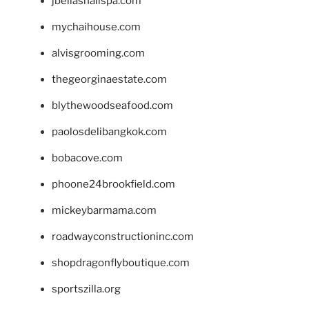
jbellasnailspa.com
mychaihouse.com
alvisgrooming.com
thegeorginaestate.com
blythewoodseafood.com
paolosdelibangkok.com
bobacove.com
phoone24brookfield.com
mickeybarmama.com
roadwayconstructioninc.com
shopdragonflyboutique.com
sportszilla.org