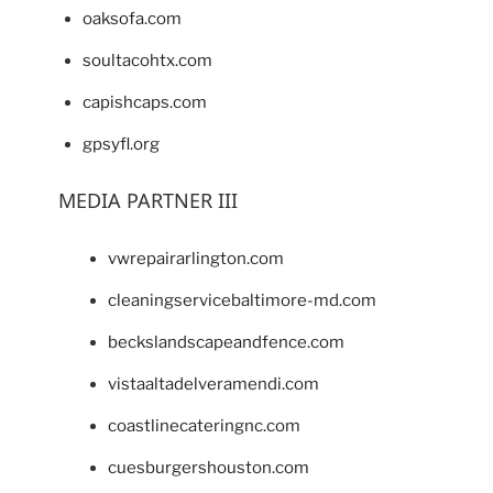
oaksofa.com
soultacohtx.com
capishcaps.com
gpsyfl.org
MEDIA PARTNER III
vwrepairarlington.com
cleaningservicebaltimore-md.com
beckslandscapeandfence.com
vistaaltadelveramendi.com
coastlinecateringnc.com
cuesburgershouston.com