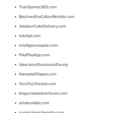
TrainGames365.com
BaytownEvaCationRentals.com
JabalpurCakeDelivery.com
halobjd.com
intelligenceqatar.com
PikaPikaApp.com
takecareofbusinessdfw.org
HamadaOfJapan.com
VersifyLifestyle.com
kingscreekadventures.com
antaeuslabs.com
purelycleanchemdry.com