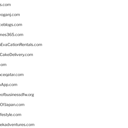
ns.com
yoganj.com
rceblogs.com
ames365.com
EvaCationRentals.com
rCakeDelivery.com
.com
enceqatar.com
aApp.com
eofbusinessdfw.org
OfJapan.com
ifestyle.com
eekadventures.com