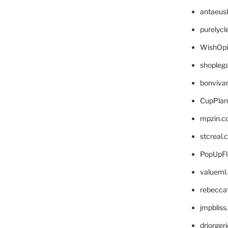
antaeus
purelyc
WishOp
shopleg
bonviva
CupPlan
mpzin.c
stcreal.
PopUpFl
valueml
rebecca
jmpblis
drjorger