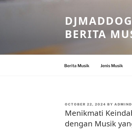
Skip
to
DJMADDOGM
content
BERITA MU
Berita Musik
Jenis Musik
POSTED
OCTOBER 22, 2024
BY
ADMIND
ON
Menikmati Keindah
dengan Musik yan