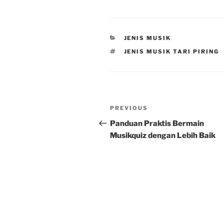
CATEGORIES
JENIS MUSIK
TAGS
JENIS MUSIK TARI PIRING
Post
Previous
PREVIOUS
navigation
Post
Panduan Praktis Bermain
Musikquiz dengan Lebih Baik