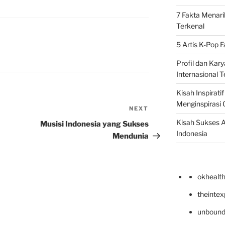
7 Fakta Menari
Terkenal
5 Artis K-Pop 
Profil dan Kary
Internasional T
Kisah Inspirati
Menginspirasi 
NEXT
Next
Post
Kisah Sukses A
Musisi Indonesia yang Sukses
Indonesia
Mendunia
okhealt
theinte
unbound