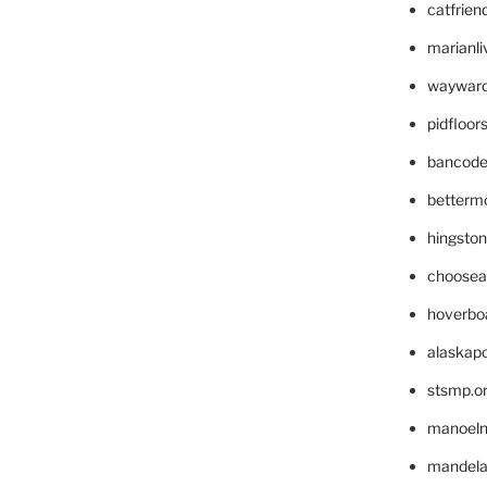
catfrien
marianli
wayward
pidfloo
bancode
betterm
hingsto
choosea
hoverbo
alaskapo
stsmp.o
manoel
mandelae