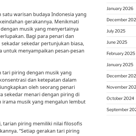
January 2026
h satu warisan budaya Indonesia yang
December 20
keindahan gerakannya. Menikmati
g dengan musik yang menyertainya
July 2025
erlupakan. Bagi para penari dan
June 2025
n sekadar sekedar pertunjukan biasa,
na untuk menyampaikan pesan-pesan
February 2025
January 2025
tari piring dengan musik yang
December 20
onsentrasi dan ketepatan dalam
 diungkapkan oleh seorang penari
November 20
nya sekedar menari dengan piring di
October 2024
an irama musik yang mengalun lembut
September 20
 tarian piring memiliki nilai filosofis
annya. “Setiap gerakan tari piring