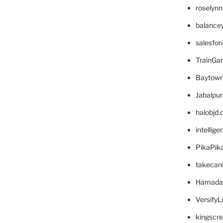
roselyn
balance
salesfo
TrainG
Baytown
Jabalpu
halobjd
intellig
PikaPik
takecar
Hamada
VersifyL
kingscr