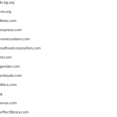
ds-bg.org
ves.org
tees.com
rsexpress.com
venezuelaen.com
oodfoodcorporation.com
nnt.com
gender.com
ardssale.com
litics.com
rg
neves.com
ffectlibrary.com