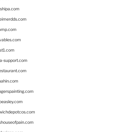
shipa.com
eimerdds.com
camp.com
ivables.com
st1.com
la-support.com
estaurant.com
uahin.com
erspainting.com
beasley.com
wichdepotcos.com
eshouseofpain.com