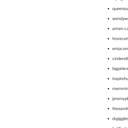
queensu
wendyw
ameri-
hrsrece
empcon
cinderel
bigpinkr
inspireh
memming
jeremyp
thesand
drgiggl