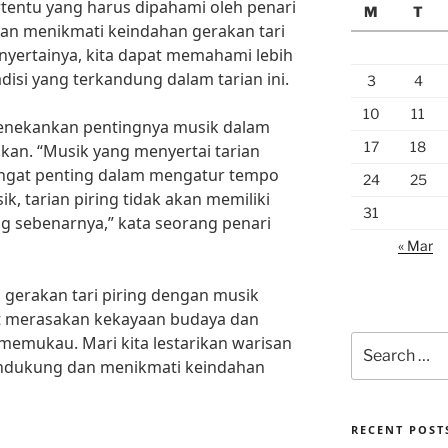
tentu yang harus dipahami oleh penari
M
T
an menikmati keindahan gerakan tari
yertainya, kita dapat memahami lebih
isi yang terkandung dalam tarian ini.
3
4
10
11
 menekankan pentingnya musik dalam
17
18
an. “Musik yang menyertai tarian
sangat penting dalam mengatur tempo
24
25
k, tarian piring tidak akan memiliki
31
g sebenarnya,” kata seorang penari
« Mar
gerakan tari piring dengan musik
at merasakan kekayaan budaya dan
 memukau. Mari kita lestarikan warisan
Search
for:
endukung dan menikmati keindahan
RECENT POST