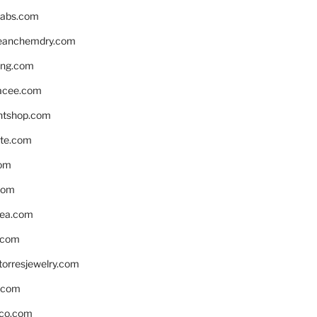
labs.com
leanchemdry.com
ing.com
acee.com
ntshop.com
te.com
om
com
ea.com
.com
torresjewelry.com
s.com
ico.com