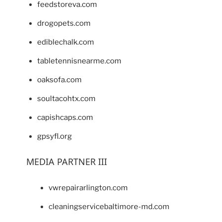
feedstoreva.com
drogopets.com
ediblechalk.com
tabletennisnearme.com
oaksofa.com
soultacohtx.com
capishcaps.com
gpsyfl.org
MEDIA PARTNER III
vwrepairarlington.com
cleaningservicebaltimore-md.com