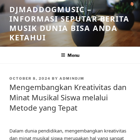
Skip
DJMADDOGMUSIC –
to
INFORMASI SEPUTAR BERITA
content
MUSIK DUNIA BISA ANDA
KETAHUI
Menu
POSTED
OCTOBER 8, 2024
BY
ADMINDJM
ON
Mengembangkan Kreativitas dan
Minat Musikal Siswa melalui
Metode yang Tepat
Dalam dunia pendidikan, mengembangkan kreativitas
dan minat musikal siswa merupakan hal yang sangat