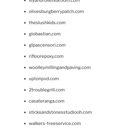
lilyandrosetearoom.com
olivesburgberrypatch.com
theslushkids.com
giobastian.com
glpascensori.com
rifloorepoxy.com
woolleymillingandpaving.com
uptonpvd.com
2troublegrill.com
casateranga.com
sticksandstonesstudiooh.com
walkers-treeservice.com