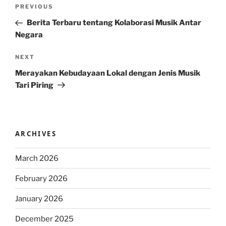
Post
Previous
PREVIOUS
navigation
Post
Berita Terbaru tentang Kolaborasi Musik Antar
Negara
Next
NEXT
Post
Merayakan Kebudayaan Lokal dengan Jenis Musik
Tari Piring
ARCHIVES
March 2026
February 2026
January 2026
December 2025