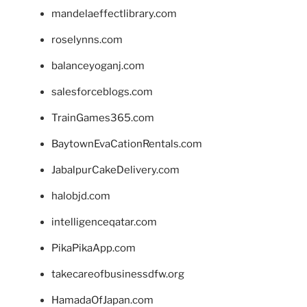
mandelaeffectlibrary.com
roselynns.com
balanceyoganj.com
salesforceblogs.com
TrainGames365.com
BaytownEvaCationRentals.com
JabalpurCakeDelivery.com
halobjd.com
intelligenceqatar.com
PikaPikaApp.com
takecareofbusinessdfw.org
HamadaOfJapan.com