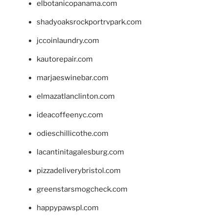
elbotanicopanama.com
shadyoaksrockportrvpark.com
jccoinlaundry.com
kautorepair.com
marjaeswinebar.com
elmazatlanclinton.com
ideacoffeenyc.com
odieschillicothe.com
lacantinitagalesburg.com
pizzadeliverybristol.com
greenstarsmogcheck.com
happypawspl.com