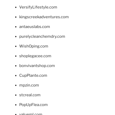
VersifyLifestyle.com
kingscreekadventures.com
antaeuslabs.com
purelycleanchemdry.com
WishOping.com
shoplegacee.com
bonvivantshop.com
CupPlante.com
mpzin.com
stcreal.com
PopUpFlea.com
valueml.com