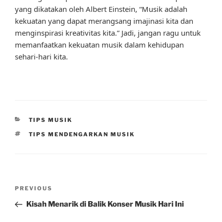
yang dikatakan oleh Albert Einstein, “Musik adalah
kekuatan yang dapat merangsang imajinasi kita dan
menginspirasi kreativitas kita.” Jadi, jangan ragu untuk
memanfaatkan kekuatan musik dalam kehidupan
sehari-hari kita.
CATEGORIES
TIPS MUSIK
TAGS
TIPS MENDENGARKAN MUSIK
Post
Previous
PREVIOUS
navigation
Post
Kisah Menarik di Balik Konser Musik Hari Ini