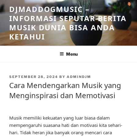
Skip
DJMADDOGMUSIC –
to
INFORMASI SEPUTAR BERITA
content
MUSIK DUNIA BISA ANDA
KETAHUI
Menu
POSTED
SEPTEMBER 28, 2024
BY
ADMINDJM
ON
Cara Mendengarkan Musik yang
Menginspirasi dan Memotivasi
Musik memiliki kekuatan yang luar biasa dalam
mempengaruhi suasana hati dan motivasi kita sehari-
hari. Tidak heran jika banyak orang mencari cara