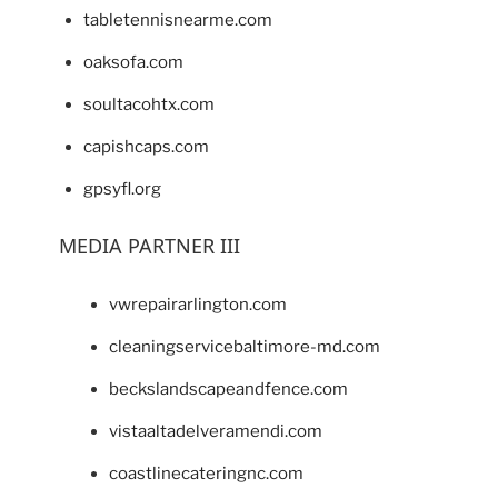
tabletennisnearme.com
oaksofa.com
soultacohtx.com
capishcaps.com
gpsyfl.org
MEDIA PARTNER III
vwrepairarlington.com
cleaningservicebaltimore-md.com
beckslandscapeandfence.com
vistaaltadelveramendi.com
coastlinecateringnc.com