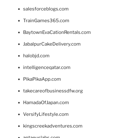
salesforceblogs.com
TrainGames365.com
BaytownEvaCationRentals.com
JabalpurCakeDelivery.com
halobjd.com
intelligenceqatar.com
PikaPikaApp.com
takecareofbusinessdfw.org
HamadaOfJapan.com
VersifyLifestyle.com
kingscreekadventures.com
antaeuslabs.com