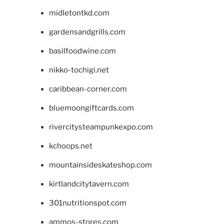
midletontkd.com
gardensandgrills.com
basilfoodwine.com
nikko-tochigi.net
caribbean-corner.com
bluemoongiftcards.com
rivercitysteampunkexpo.com
kchoops.net
mountainsideskateshop.com
kirtlandcitytavern.com
301nutritionspot.com
ammos-stores.com