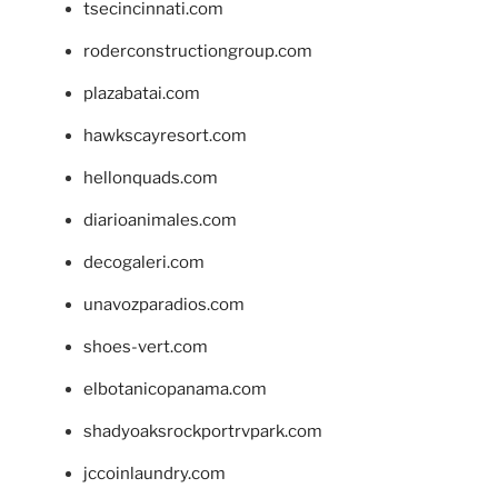
tsecincinnati.com
roderconstructiongroup.com
plazabatai.com
hawkscayresort.com
hellonquads.com
diarioanimales.com
decogaleri.com
unavozparadios.com
shoes-vert.com
elbotanicopanama.com
shadyoaksrockportrvpark.com
jccoinlaundry.com