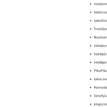
roselyn
balance
salesfo
TrainG
Baytown
Jabalpu
halobjd
intellig
PikaPik
takecar
Hamada
VersifyL
kingscr