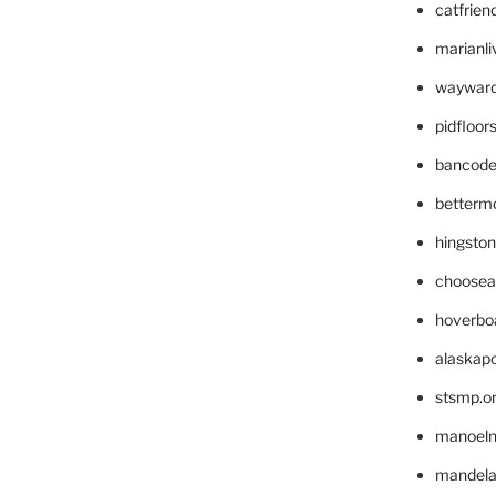
catfrien
marianli
wayward
pidfloo
bancode
betterm
hingsto
choosea
hoverbo
alaskapo
stsmp.o
manoel
mandelae