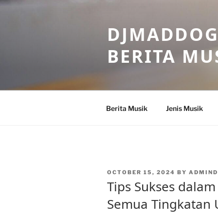
Skip
to
DJMADDOGM
content
BERITA MU
Berita Musik
Jenis Musik
POSTED
OCTOBER 15, 2024
BY
ADMIND
ON
Tips Sukses dalam
Semua Tingkatan 