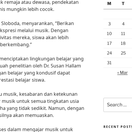
tuk remaja atau dewasa, pendekatan
M
T
is mungkin lebih cocok.
n Sloboda, menyarankan, “Berikan
3
4
kspresi melalui musik. Dengan
10
11
vitas mereka, siswa akan lebih
17
18
n berkembang.”
24
25
k menciptakan lingkungan belajar yang
31
h penelitian oleh Dr. Susan Hallam
n belajar yang kondusif dapat
« Mar
stasi belajar siswa.
ru musik, kesabaran dan ketekunan
 musik untuk semua tingkatan usia
Search
for:
 yang tidak sedikit. Namun, dengan
silnya akan memuaskan.
RECENT POST
ses dalam mengajar musik untuk