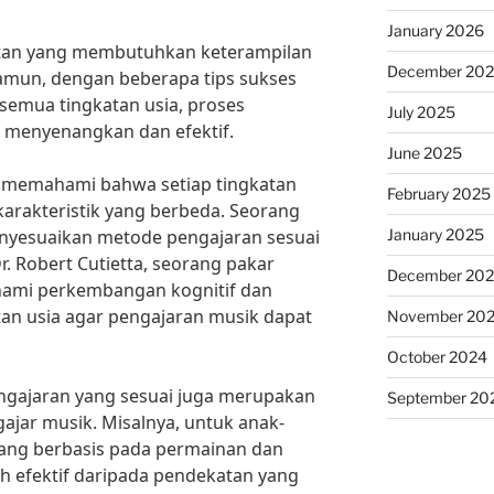
January 2026
atan yang membutuhkan keterampilan
December 20
Namun, dengan beberapa tips sukses
semua tingkatan usia, proses
July 2025
h menyenangkan dan efektif.
June 2025
 memahami bahwa setiap tingkatan
February 2025
karakteristik yang berbeda. Seorang
January 2025
yesuaikan metode pengajaran sesuai
. Robert Cutietta, seorang pakar
December 20
hami perkembangan kognitif dan
tan usia agar pengajaran musik dapat
November 20
October 2024
engajaran yang sesuai juga merupakan
September 20
jar musik. Misalnya, untuk anak-
ang berbasis pada permainan dan
ih efektif daripada pendekatan yang