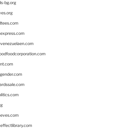
ds-bg.org
ves.org
tees.com
rsexpress.com
venezuelaen.com
oodfoodcorporation.com
nnt.com
gender.com
ardssale.com
litics.com
rg
neves.com
ffectlibrary.com