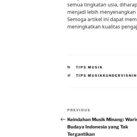
semua tingkatan usia, dihara
menjadi lebih menyenangkan 
Semoga artikel ini dapat me
meningkatkan kualitas penga
CATEGORIES
TIPS MUSIK
TAGS
TIPS MUSIKKUNDERVISNI
Post
Previous
PREVIOUS
navigation
Post
Keindahan Musik Minang: Wari
Budaya Indonesia yang Tak
Tergantikan