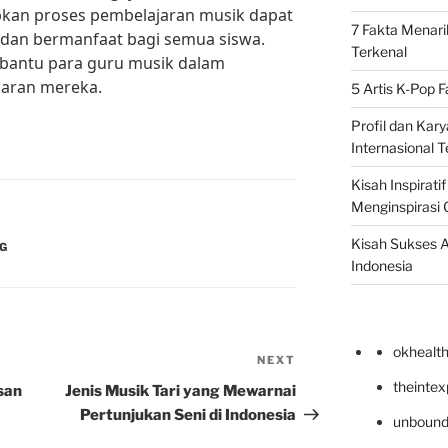
pkan proses pembelajaran musik dapat
7 Fakta Menari
dan bermanfaat bagi semua siswa.
Terkenal
mbantu para guru musik dalam
jaran mereka.
5 Artis K-Pop 
Profil dan Kary
Internasional T
Kisah Inspirati
Menginspirasi 
Kisah Sukses A
NG
Indonesia
okhealt
NEXT
Next
Post
theinte
san
Jenis Musik Tari yang Mewarnai
Pertunjukan Seni di Indonesia
unbound