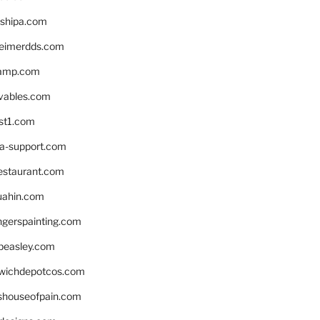
shipa.com
eimerdds.com
camp.com
ivables.com
st1.com
la-support.com
estaurant.com
uahin.com
erspainting.com
beasley.com
wichdepotcos.com
eshouseofpain.com