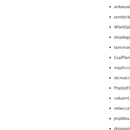
antaeus
purelyc
WishOp
shopleg
bonviva
CupPlan
mpzin.c
stcreal.
PopUpFl
valueml
rebecca
jmpblis
drjorger