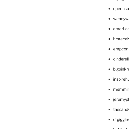
queensu
wendyw
ameri-
hrsrece
empcon
cinderel
bigpinkr
inspireh
memming
jeremyp
thesand
drgiggl