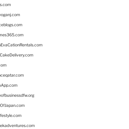
ns.com
yoganj.com
rceblogs.com
ames365.com
EvaCationRentals.com
rCakeDelivery.com
.com
enceqatar.com
aApp.com
eofbusinessdfw.org
OfJapan.com
ifestyle.com
eekadventures.com