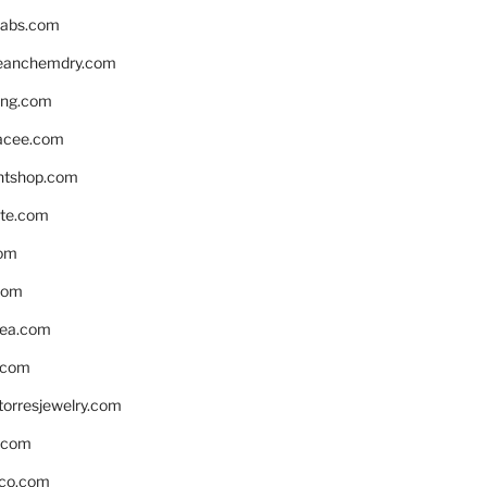
labs.com
leanchemdry.com
ing.com
acee.com
ntshop.com
te.com
om
com
ea.com
.com
torresjewelry.com
s.com
ico.com