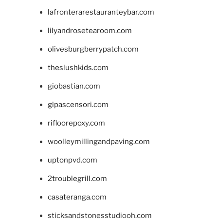
lafronterarestauranteybar.com
lilyandrosetearoom.com
olivesburgberrypatch.com
theslushkids.com
giobastian.com
glpascensori.com
rifloorepoxy.com
woolleymillingandpaving.com
uptonpvd.com
2troublegrill.com
casateranga.com
sticksandstonesstudiooh.com