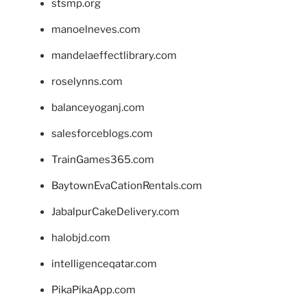
stsmp.org
manoelneves.com
mandelaeffectlibrary.com
roselynns.com
balanceyoganj.com
salesforceblogs.com
TrainGames365.com
BaytownEvaCationRentals.com
JabalpurCakeDelivery.com
halobjd.com
intelligenceqatar.com
PikaPikaApp.com