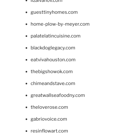
lizaivanov.com
guesttinyhomes.com
home-plow-by-meyer.com
palatelatincuisine.com
blackdoglegacy.com
eatvivahouston.com
thebigshowok.com
chimeandstave.com
greatwallseafoodny.com
theloverose.com
gabriovoice.com
resinflowart.com