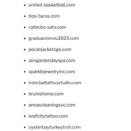
united-basketball.com
tios-tacos.com
cafecito-satx.com
graduacionviu2023.com
pecanjackstogo.com
zengardendayspa.com
sparklejewelryinc.com
ironcladtattoostudio.com
bruinshome.com
annascleaningsvc.com
wolfcitytattoo.com
oysterbayturkeytrot.com