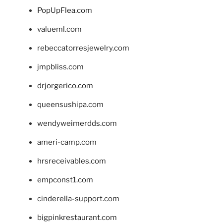
PopUpFlea.com
valueml.com
rebeccatorresjewelry.com
jmpbliss.com
drjorgerico.com
queensushipa.com
wendyweimerdds.com
ameri-camp.com
hrsreceivables.com
empconst1.com
cinderella-support.com
bigpinkrestaurant.com