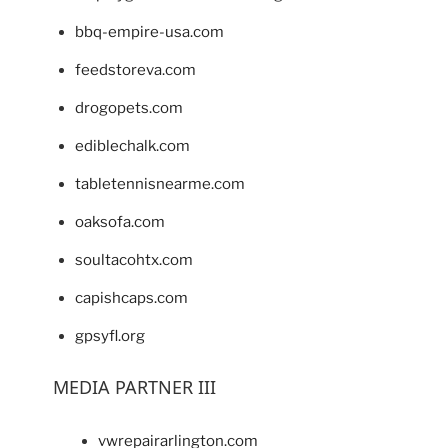
bbq-empire-usa.com
feedstoreva.com
drogopets.com
ediblechalk.com
tabletennisnearme.com
oaksofa.com
soultacohtx.com
capishcaps.com
gpsyfl.org
MEDIA PARTNER III
vwrepairarlington.com