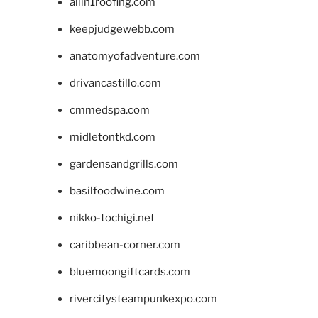
allin1roofing.com
keepjudgewebb.com
anatomyofadventure.com
drivancastillo.com
cmmedspa.com
midletontkd.com
gardensandgrills.com
basilfoodwine.com
nikko-tochigi.net
caribbean-corner.com
bluemoongiftcards.com
rivercitysteampunkexpo.com