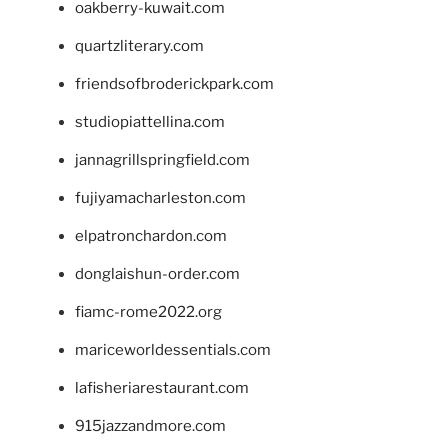
oakberry-kuwait.com
quartzliterary.com
friendsofbroderickpark.com
studiopiattellina.com
jannagrillspringfield.com
fujiyamacharleston.com
elpatronchardon.com
donglaishun-order.com
fiamc-rome2022.org
mariceworldessentials.com
lafisheriarestaurant.com
915jazzandmore.com