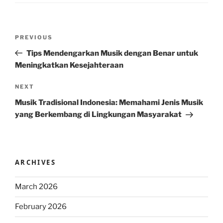
Post
Previous
PREVIOUS
navigation
Post
Tips Mendengarkan Musik dengan Benar untuk
Meningkatkan Kesejahteraan
Next
NEXT
Post
Musik Tradisional Indonesia: Memahami Jenis Musik
yang Berkembang di Lingkungan Masyarakat
ARCHIVES
March 2026
February 2026