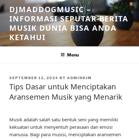
Skip
DJMADDOGMUSIC –
to
INFORMASI SEPUTAR BERITA
content
MUSIK DUNIA BISA ANDA
KETAHUI
Menu
POSTED
SEPTEMBER 12, 2024
BY
ADMINDJM
ON
Tips Dasar untuk Menciptakan
Aransemen Musik yang Menarik
Musik adalah salah satu bentuk seni yang memiliki
kekuatan untuk menyentuh perasaan dan emosi
manusia. Bagi para musisi, menciptakan aransemen