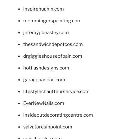
inspirehuahin.com
memmingerspainting.com
jeremypbeasley.com
thesandwichdepotcos.com
drgiggleshouseofpain.com
hotflashdesigns.com
garagenadeau.com
lifestylechauffeurservice.com
EverNewNails.com
insideoutdecoratingcentre.com
salvatoresinpoint.com
jovialfloralco.com