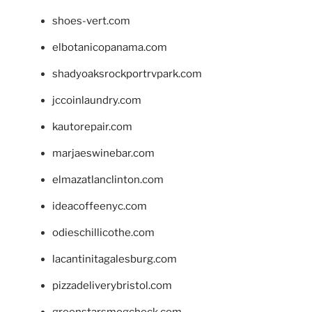
shoes-vert.com
elbotanicopanama.com
shadyoaksrockportrvpark.com
jccoinlaundry.com
kautorepair.com
marjaeswinebar.com
elmazatlanclinton.com
ideacoffeenyc.com
odieschillicothe.com
lacantinitagalesburg.com
pizzadeliverybristol.com