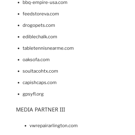
bbq-empire-usa.com
feedstoreva.com
drogopets.com
ediblechalk.com
tabletennisnearme.com
oaksofa.com
soultacohtx.com
capishcaps.com
gpsyfl.org
MEDIA PARTNER III
vwrepairarlington.com