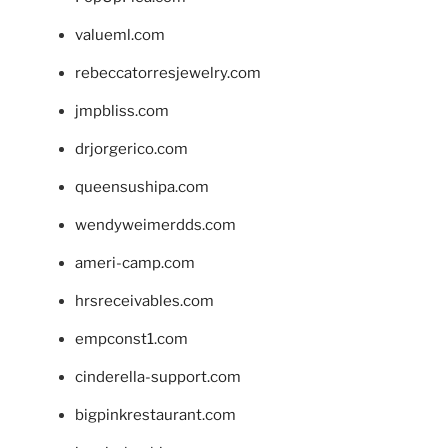
valueml.com
rebeccatorresjewelry.com
jmpbliss.com
drjorgerico.com
queensushipa.com
wendyweimerdds.com
ameri-camp.com
hrsreceivables.com
empconst1.com
cinderella-support.com
bigpinkrestaurant.com