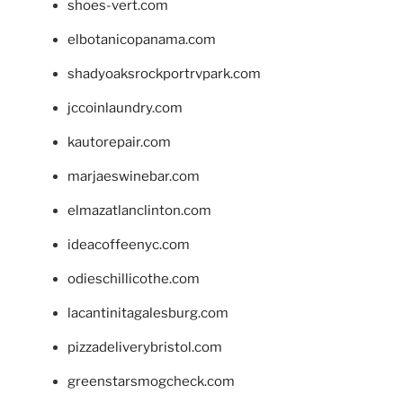
shoes-vert.com
elbotanicopanama.com
shadyoaksrockportrvpark.com
jccoinlaundry.com
kautorepair.com
marjaeswinebar.com
elmazatlanclinton.com
ideacoffeenyc.com
odieschillicothe.com
lacantinitagalesburg.com
pizzadeliverybristol.com
greenstarsmogcheck.com