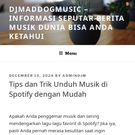
Skip
DJMADDOGMUSIC –
to
INFORMASI SEPUTAR BERITA
content
MUSIK DUNIA BISA ANDA
KETAHUI
Menu
POSTED
DECEMBER 15, 2024
BY
ADMINDJM
ON
Tips dan Trik Unduh Musik di
Spotify dengan Mudah
Apakah Anda penggemar musik dan sering
mendengarkan lagu-lagu favorit di Spotify? Jika iya,
pasti Anda pernah merasa kesulitan saat ingin