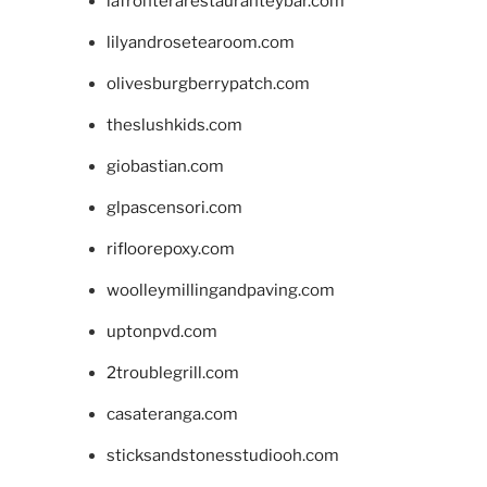
lafronterarestauranteybar.com
lilyandrosetearoom.com
olivesburgberrypatch.com
theslushkids.com
giobastian.com
glpascensori.com
rifloorepoxy.com
woolleymillingandpaving.com
uptonpvd.com
2troublegrill.com
casateranga.com
sticksandstonesstudiooh.com