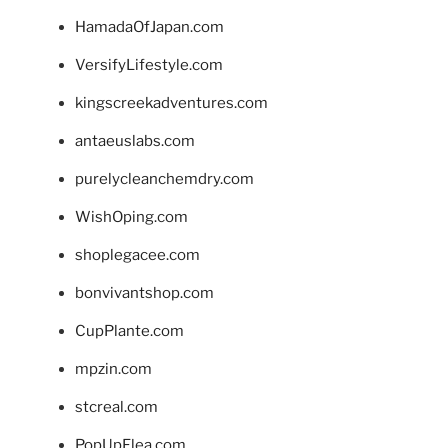
HamadaOfJapan.com
VersifyLifestyle.com
kingscreekadventures.com
antaeuslabs.com
purelycleanchemdry.com
WishOping.com
shoplegacee.com
bonvivantshop.com
CupPlante.com
mpzin.com
stcreal.com
PopUpFlea.com