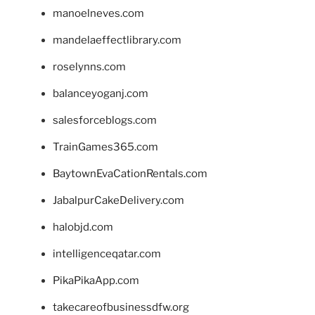
manoelneves.com
mandelaeffectlibrary.com
roselynns.com
balanceyoganj.com
salesforceblogs.com
TrainGames365.com
BaytownEvaCationRentals.com
JabalpurCakeDelivery.com
halobjd.com
intelligenceqatar.com
PikaPikaApp.com
takecareofbusinessdfw.org