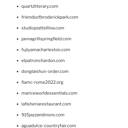
quartzliterary.com
friendsofbroderickpark.com
studiopiattellina.com
jannagrillspringfield.com
fujiyamacharleston.com
elpatronchardon.com
donglaishun-order.com
fiamc-rome2022.org
mariceworldessentials.com
lafisheriarestaurant.com
915jazzandmore.com
aguadulce-countryfair.com