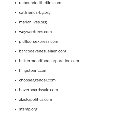
unboundedthefilm.com
catfriends-bg.org
marianlives.org
waywardtees.com
pidfloorsexpress.com
bancodevenezuelaen.com
bettermoodfoodcorporation.com
hingstonnt.com
chooseagender.com
hoverboardssale.com
alaskapolitics.com
stsmp.org