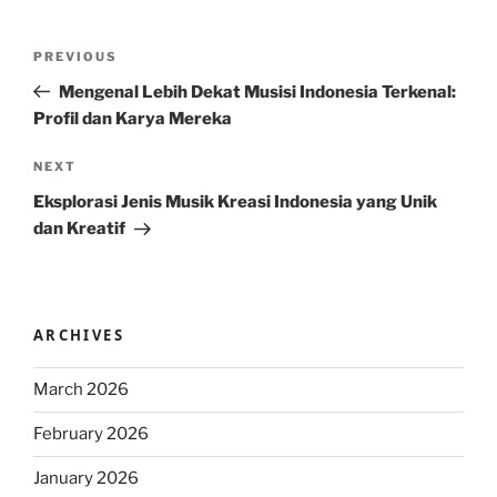
Post
Previous
PREVIOUS
navigation
Post
Mengenal Lebih Dekat Musisi Indonesia Terkenal:
Profil dan Karya Mereka
Next
NEXT
Post
Eksplorasi Jenis Musik Kreasi Indonesia yang Unik
dan Kreatif
ARCHIVES
March 2026
February 2026
January 2026