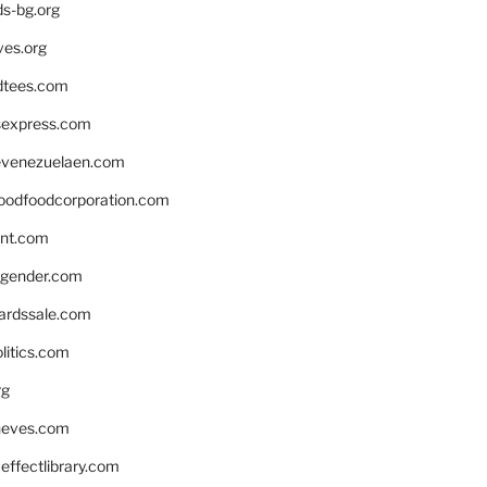
ds-bg.org
ves.org
tees.com
rsexpress.com
venezuelaen.com
oodfoodcorporation.com
nnt.com
gender.com
ardssale.com
litics.com
rg
neves.com
ffectlibrary.com