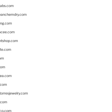
labs.com
leanchemdry.com
ing.com
acee.com
ntshop.com
te.com
om
com
ea.com
.com
torresjewelry.com
s.com
ico.com