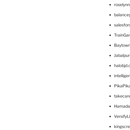
roselyn
balance
salesfo
TrainG
Baytown
Jabalpu
halobjd
intellig
PikaPik
takecar
Hamada
VersifyL
kingscr