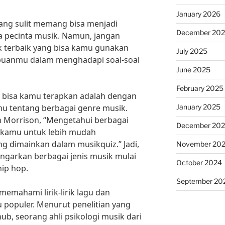
January 2026
ang sulit memang bisa menjadi
December 20
ra pecinta musik. Namun, jangan
k terbaik yang bisa kamu gunakan
July 2025
uanmu dalam menghadapi soal-soal
June 2025
February 2025
ng bisa kamu terapkan adalah dengan
January 2025
tentang berbagai genre musik.
en Morrison, “Mengetahui berbagai
December 20
kamu untuk lebih mudah
ng dimainkan dalam musikquiz.” Jadi,
November 20
garkan berbagai jenis musik mulai
October 2024
hip hop.
September 20
 memahami lirik-lirik lagu dan
u populer. Menurut penelitian yang
hub, seorang ahli psikologi musik dari