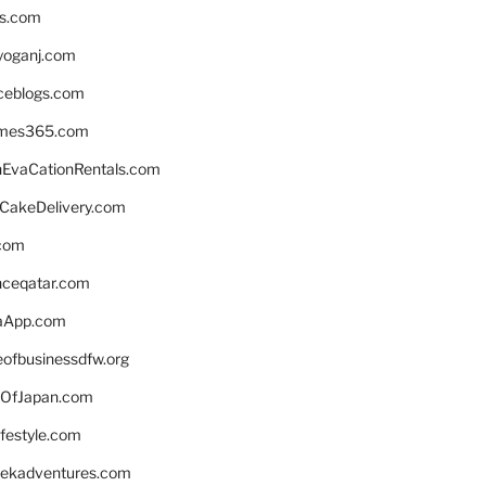
ns.com
yoganj.com
rceblogs.com
ames365.com
EvaCationRentals.com
rCakeDelivery.com
.com
enceqatar.com
aApp.com
eofbusinessdfw.org
OfJapan.com
ifestyle.com
eekadventures.com