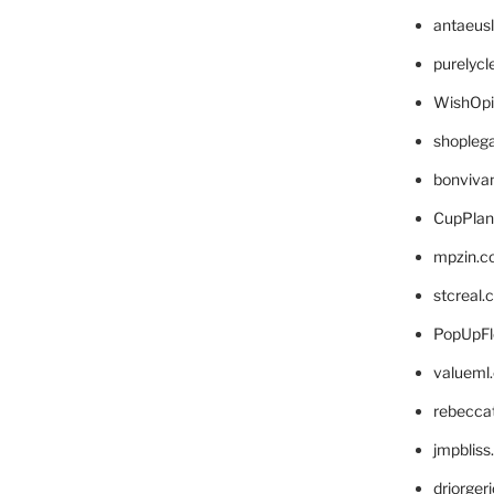
antaeus
purelyc
WishOp
shopleg
bonviva
CupPlan
mpzin.c
stcreal.
PopUpFl
valueml
rebecca
jmpblis
drjorger