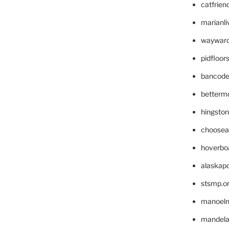
catfrien
marianli
wayward
pidfloo
bancode
betterm
hingsto
choosea
hoverbo
alaskapo
stsmp.o
manoel
mandelae