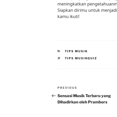
meningkatkan pengetahuanmu
Siapkan dirimu untuk menjadi
kamu ikuti!
CATEGORIES
TIPS MUSIK
TAGS
TIPS MUSIKQUIZ
Post
Previous
PREVIOUS
navigation
Post
Sensasi Musik Terbaru yang
Dihadirkan oleh Prambors