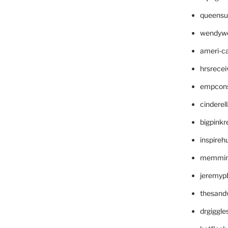
queensu
wendyw
ameri-
hrsrece
empcon
cinderel
bigpinkr
inspireh
memming
jeremyp
thesand
drgiggl