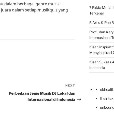
 dalam berbagai genre musik.
7 Fakta Menari
 juara dalam setiap musikquiz yang
Terkenal
5 Artis K-Pop 
Profil dan Kary
Internasional T
Kisah Inspirati
Menginspirasi 
Kisah Sukses A
Indonesia
NEXT
Next
okhealt
Post
Perbedaan Jenis Musik DJ Lokal dan
theinte
Internasional di Indonesia
unbound