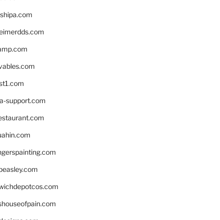
shipa.com
eimerdds.com
camp.com
ivables.com
st1.com
la-support.com
estaurant.com
uahin.com
erspainting.com
beasley.com
wichdepotcos.com
eshouseofpain.com