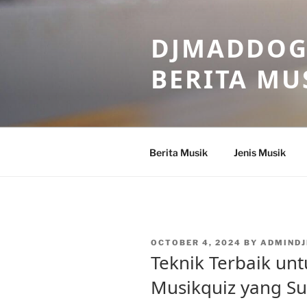
Skip
to
DJMADDOGM
content
BERITA MU
Berita Musik
Jenis Musik
POSTED
OCTOBER 4, 2024
BY
ADMIND
ON
Teknik Terbaik un
Musikquiz yang Sul