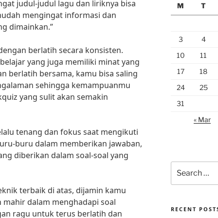
gat judul-judul lagu dan liriknya bisa
M
T
mudah mengingat informasi dan
ng dimainkan.”
3
4
 dengan berlatih secara konsisten.
10
11
belajar yang juga memiliki minat yang
17
18
 berlatih bersama, kamu bisa saling
engalaman sehingga kemampuanmu
24
25
quiz yang sulit akan semakin
31
« Mar
elalu tenang dan fokus saat mengikuti
rburu-buru dalam memberikan jawaban,
ang diberikan dalam soal-soal yang
Search
for:
nik terbaik di atas, dijamin kamu
an mahir dalam menghadapi soal
RECENT POST
ngan ragu untuk terus berlatih dan