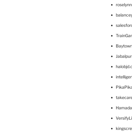
roselyn
balance
salesfo
TrainG
Baytown
Jabalpu
halobjd
intellig
PikaPik
takecar
Hamada
VersifyL
kingscr