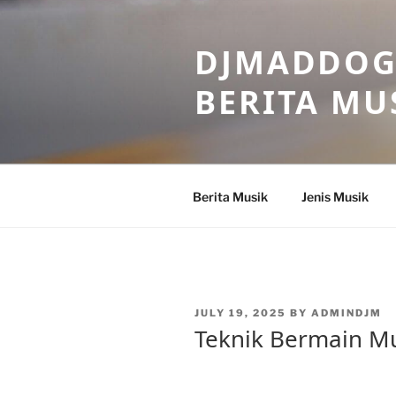
Skip
to
DJMADDOGM
content
BERITA MU
Berita Musik
Jenis Musik
POSTED
JULY 19, 2025
BY
ADMINDJM
ON
Teknik Bermain Mu