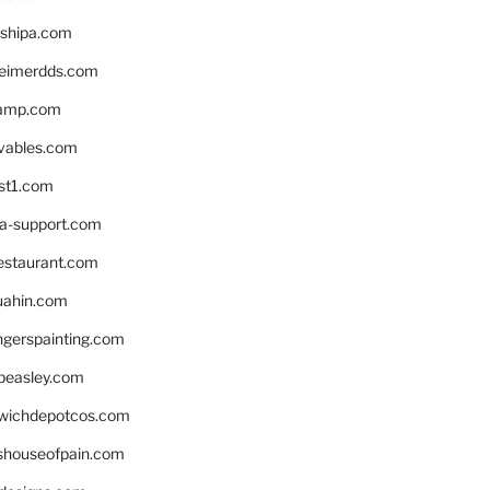
shipa.com
eimerdds.com
camp.com
ivables.com
st1.com
la-support.com
estaurant.com
uahin.com
erspainting.com
beasley.com
wichdepotcos.com
eshouseofpain.com