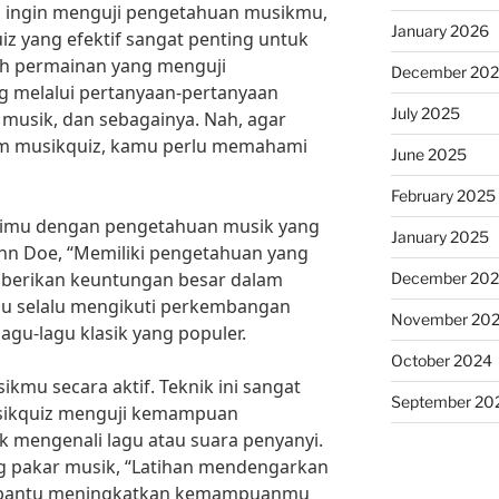
n ingin menguji pengetahuan musikmu,
January 2026
z yang efektif sangat penting untuk
ah permainan yang menguji
December 20
 melalui pertanyaan-pertanyaan
July 2025
 musik, dan sebagainya. Nah, agar
am musikquiz, kamu perlu memahami
June 2025
February 2025
rimu dengan pengetahuan musik yang
January 2025
ohn Doe, “Memiliki pengetahuan yang
mberikan keuntungan besar dalam
December 20
amu selalu mengikuti perkembangan
November 20
agu-lagu klasik yang populer.
October 2024
kmu secara aktif. Teknik ini sangat
September 20
usikquiz menguji kemampuan
 mengenali lagu atau suara penyanyi.
g pakar musik, “Latihan mendengarkan
embantu meningkatkan kemampuanmu