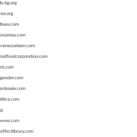
ds-bg.org
ves.org
tees.com
rsexpress.com
venezuelaen.com
oodfoodcorporation.com
nnt.com
gender.com
ardssale.com
litics.com
rg
neves.com
ffectlibrary.com