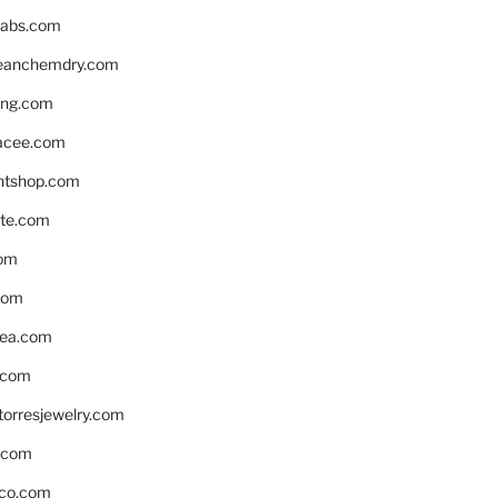
labs.com
leanchemdry.com
ing.com
acee.com
ntshop.com
te.com
om
com
ea.com
.com
torresjewelry.com
s.com
ico.com