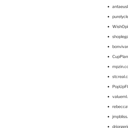
antaeus
purelyc
WishOp
shopleg
bonviva
CupPlan
mpzin.c
stcreal.
PopUpFl
valueml
rebecca
jmpblis
drjorger