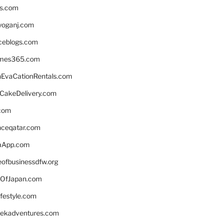
ns.com
yoganj.com
rceblogs.com
ames365.com
EvaCationRentals.com
rCakeDelivery.com
.com
enceqatar.com
aApp.com
eofbusinessdfw.org
OfJapan.com
ifestyle.com
eekadventures.com