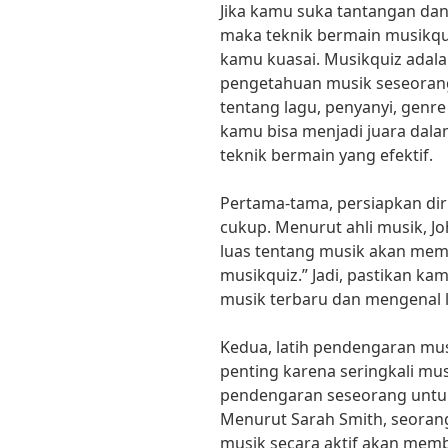
Jika kamu suka tantangan da
maka teknik bermain musikqui
kamu kuasai. Musikquiz adal
pengetahuan musik seseorang
tentang lagu, penyanyi, genre
kamu bisa menjadi juara dal
teknik bermain yang efektif.
Pertama-tama, persiapkan di
cukup. Menurut ahli musik, J
luas tentang musik akan me
musikquiz.” Jadi, pastikan k
musik terbaru dan mengenal l
Kedua, latih pendengaran musi
penting karena seringkali m
pendengaran seseorang untuk
Menurut Sarah Smith, seoran
musik secara aktif akan m