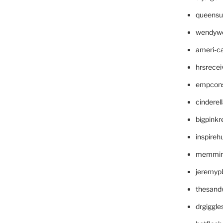
queensu
wendyw
ameri-
hrsrece
empcon
cinderel
bigpinkr
inspireh
memming
jeremyp
thesand
drgiggl