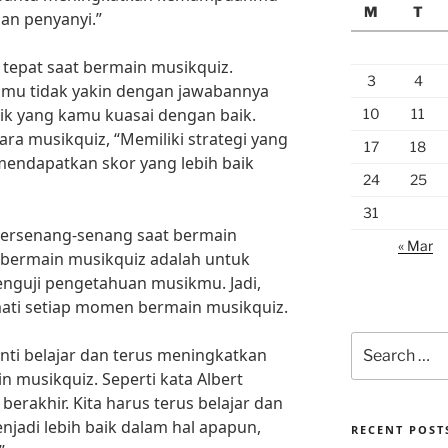
M
T
an penyanyi.”
 tepat saat bermain musikquiz.
3
4
kamu tidak yakin dengan jawabannya
ik yang kamu kuasai dengan baik.
10
11
ra musikquiz, “Memiliki strategi yang
17
18
endapatkan skor yang lebih baik
24
25
31
bersenang-senang saat bermain
« Mar
 bermain musikquiz adalah untuk
enguji pengetahuan musikmu. Jadi,
kmati setiap momen bermain musikquiz.
Search
nti belajar dan terus meningkatkan
for:
usikquiz. Seperti kata Albert
 berakhir. Kita harus terus belajar dan
jadi lebih baik dalam hal apapun,
RECENT POST