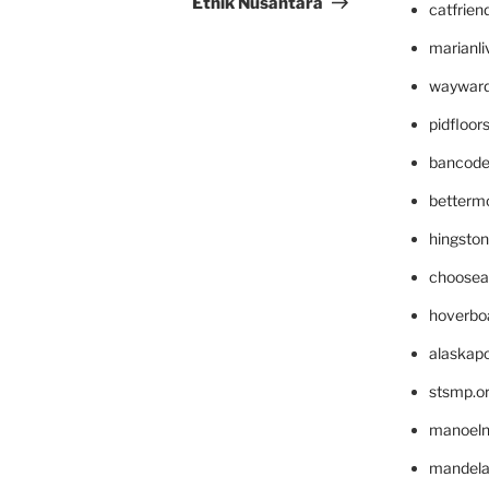
Etnik Nusantara
catfrien
marianli
wayward
pidfloo
bancode
betterm
hingsto
choosea
hoverbo
alaskapo
stsmp.o
manoel
mandelae