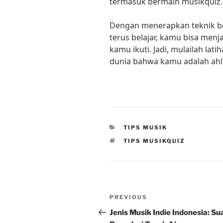
termasuk bermain musikquiz.
Dengan menerapkan teknik be
terus belajar, kamu bisa menj
kamu ikuti. Jadi, mulailah la
dunia bahwa kamu adalah ahli 
CATEGORIES
TIPS MUSIK
TAGS
TIPS MUSIKQUIZ
Post
Previous
PREVIOUS
navigation
Post
Jenis Musik Indie Indonesia: Su