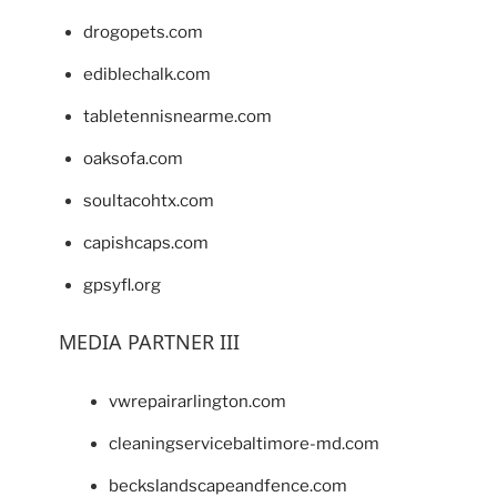
drogopets.com
ediblechalk.com
tabletennisnearme.com
oaksofa.com
soultacohtx.com
capishcaps.com
gpsyfl.org
MEDIA PARTNER III
vwrepairarlington.com
cleaningservicebaltimore-md.com
beckslandscapeandfence.com