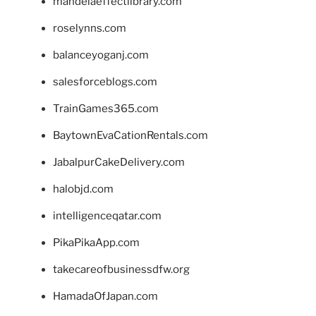
mandelaeffectlibrary.com
roselynns.com
balanceyoganj.com
salesforceblogs.com
TrainGames365.com
BaytownEvaCationRentals.com
JabalpurCakeDelivery.com
halobjd.com
intelligenceqatar.com
PikaPikaApp.com
takecareofbusinessdfw.org
HamadaOfJapan.com