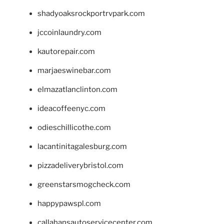
shadyoaksrockportrvpark.com
jccoinlaundry.com
kautorepair.com
marjaeswinebar.com
elmazatlanclinton.com
ideacoffeenyc.com
odieschillicothe.com
lacantinitagalesburg.com
pizzadeliverybristol.com
greenstarsmogcheck.com
happypawspl.com
callahansautoservicecenter.com