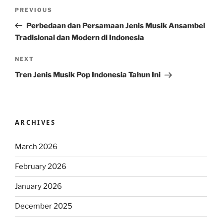
Post
Previous
PREVIOUS
navigation
Post
Perbedaan dan Persamaan Jenis Musik Ansambel
Tradisional dan Modern di Indonesia
Next
NEXT
Post
Tren Jenis Musik Pop Indonesia Tahun Ini
ARCHIVES
March 2026
February 2026
January 2026
December 2025