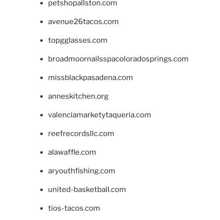
petshopallston.com
avenue26tacos.com
topgglasses.com
broadmoornailsspacoloradosprings.com
missblackpasadena.com
anneskitchen.org
valenciamarketytaqueria.com
reefrecordsllc.com
alawaffle.com
aryouthfishing.com
united-basketball.com
tios-tacos.com