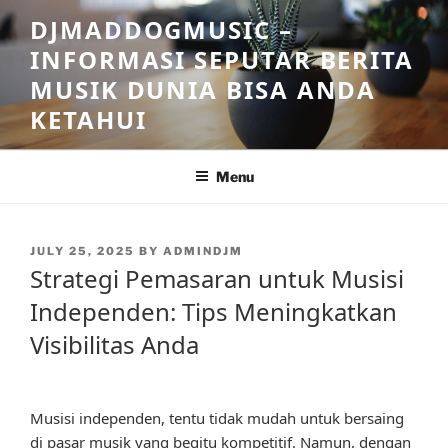
Skip
DJMADDOGMUSIC –
to
INFORMASI SEPUTAR BERITA
content
MUSIK DUNIA BISA ANDA
KETAHUI
Menu
POSTED
JULY 25, 2025
BY
ADMINDJM
ON
Strategi Pemasaran untuk Musisi
Independen: Tips Meningkatkan
Visibilitas Anda
Musisi independen, tentu tidak mudah untuk bersaing
di pasar musik yang begitu kompetitif. Namun, dengan