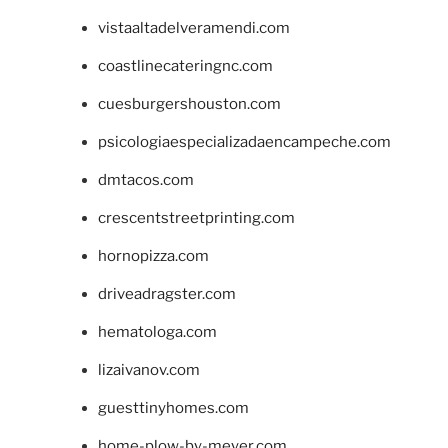
vistaaltadelveramendi.com
coastlinecateringnc.com
cuesburgershouston.com
psicologiaespecializadaencampeche.com
dmtacos.com
crescentstreetprinting.com
hornopizza.com
driveadragster.com
hematologa.com
lizaivanov.com
guesttinyhomes.com
home-plow-by-meyer.com