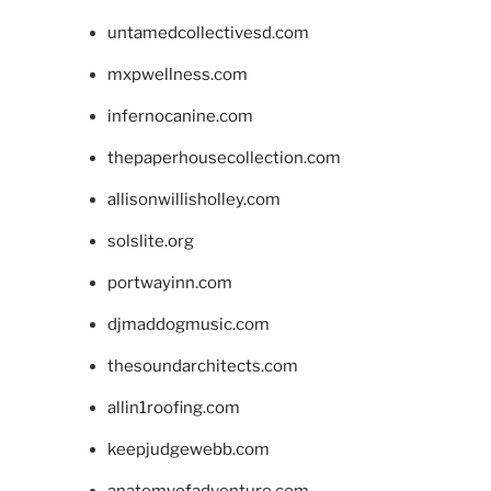
untamedcollectivesd.com
mxpwellness.com
infernocanine.com
thepaperhousecollection.com
allisonwillisholley.com
solslite.org
portwayinn.com
djmaddogmusic.com
thesoundarchitects.com
allin1roofing.com
keepjudgewebb.com
anatomyofadventure.com