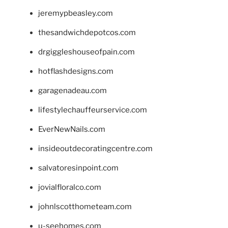
jeremypbeasley.com
thesandwichdepotcos.com
drgiggleshouseofpain.com
hotflashdesigns.com
garagenadeau.com
lifestylechauffeurservice.com
EverNewNails.com
insideoutdecoratingcentre.com
salvatoresinpoint.com
jovialfloralco.com
johnlscotthometeam.com
u-seehomes.com