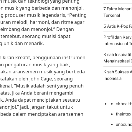
n musik dan teknologi yang penting
n musik yang berbeda dan menonjol.
7 Fakta Menari
g produser musik legendaris, “Penting
Terkenal
ran melodi, harmoni, dan ritme agar
5 Artis K-Pop 
seimbang dan menonjol.” Dengan
ersebut, seorang musisi dapat
Profil dan Kary
g unik dan menarik.
Internasional T
Kisah Inspirati
iran kreatif, penggunaan instrumen
Menginspirasi 
dan pengaturan musik yang baik,
ptakan aransemen musik yang berbeda
Kisah Sukses A
ikatakan oleh John Cage, seorang
Indonesia
rkenal, “Musik adalah seni yang penuh
tas. Jika Anda berani mengambil
otak, Anda dapat menciptakan sesuatu
okhealt
onjol.” Jadi, jangan takut untuk
erbeda dalam menciptakan aransemen
theinte
unbound