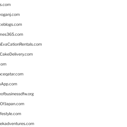
ns.com
yoganj.com
rceblogs.com
ames365.com
EvaCationRentals.com
rCakeDelivery.com
.com
enceqatar.com
aApp.com
eofbusinessdfw.org
OfJapan.com
ifestyle.com
eekadventures.com