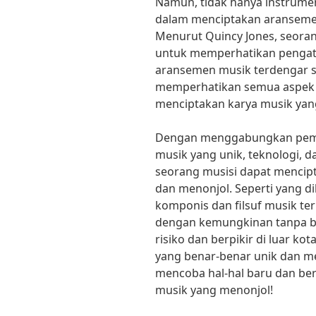
Namun, tidak hanya instrume
dalam menciptakan aranseme
Menurut Quincy Jones, seoran
untuk memperhatikan pengatu
aransemen musik terdengar 
memperhatikan semua aspek t
menciptakan karya musik yan
Dengan menggabungkan pemik
musik yang unik, teknologi, 
seorang musisi dapat menci
dan menonjol. Seperti yang d
komponis dan filsuf musik te
dengan kemungkinan tanpa ba
risiko dan berpikir di luar k
yang benar-benar unik dan men
mencoba hal-hal baru dan b
musik yang menonjol!