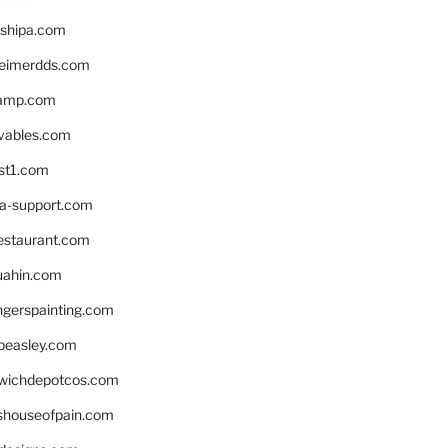
shipa.com
eimerdds.com
camp.com
ivables.com
st1.com
la-support.com
estaurant.com
uahin.com
erspainting.com
beasley.com
wichdepotcos.com
eshouseofpain.com