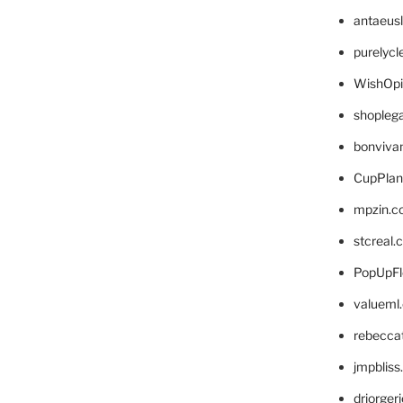
antaeus
purelyc
WishOp
shopleg
bonviva
CupPlan
mpzin.c
stcreal.
PopUpFl
valueml
rebecca
jmpblis
drjorger