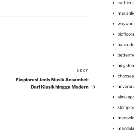
catfrien
marianli
wayward
pidfloo
bancode
betterm
hingsto
NEXT
Next
choosea
Post
Eksplorasi Jenis Musik Ansambel:
hoverbo
Dari Klasik hingga Modern
alaskapo
stsmp.o
manoel
mandelae