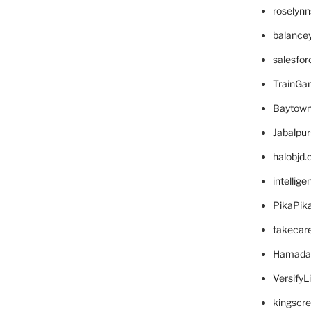
roselyn
balance
salesfo
TrainG
Baytown
Jabalpu
halobjd
intellig
PikaPik
takecar
Hamada
VersifyL
kingscr