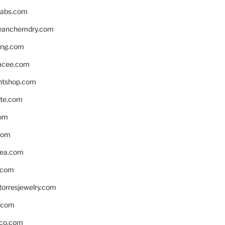
labs.com
leanchemdry.com
ing.com
acee.com
ntshop.com
te.com
om
com
ea.com
.com
torresjewelry.com
s.com
ico.com