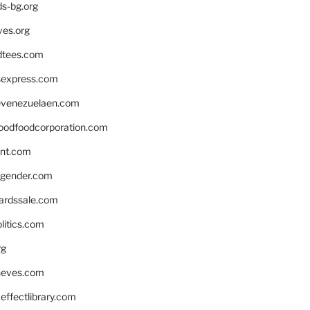
ds-bg.org
ves.org
tees.com
rsexpress.com
venezuelaen.com
oodfoodcorporation.com
nnt.com
gender.com
ardssale.com
litics.com
rg
neves.com
ffectlibrary.com