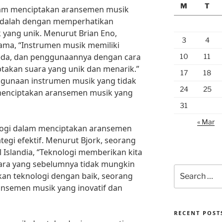
M
T
dalam menciptakan aransemen musik
adalah dengan memperhatikan
yang unik. Menurut Brian Eno,
3
4
ama, “Instrumen musik memiliki
beda, dan penggunaannya dengan cara
10
11
ptakan suara yang unik dan menarik.”
17
18
unaan instrumen musik yang tidak
24
25
 menciptakan aransemen musik yang
31
« Mar
ologi dalam menciptakan aransemen
tegi efektif. Menurut Bjork, seorang
l Islandia, “Teknologi memberikan kita
uara yang sebelumnya tidak mungkin
Search
an teknologi dengan baik, seorang
for:
ansemen musik yang inovatif dan
RECENT POST