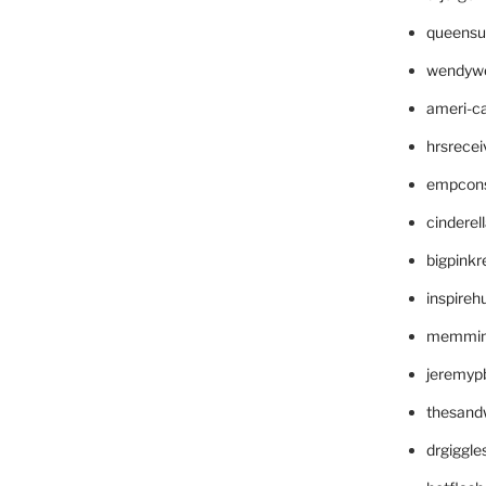
queensu
wendyw
ameri-
hrsrece
empcon
cinderel
bigpinkr
inspireh
memming
jeremyp
thesand
drgiggl