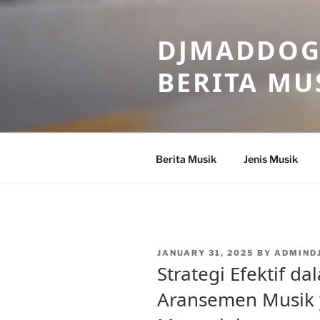
Skip
to
DJMADDOGM
content
BERITA MU
Berita Musik
Jenis Musik
POSTED
JANUARY 31, 2025
BY
ADMIND
ON
Strategi Efektif d
Aransemen Musik 