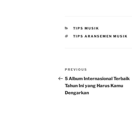
CATEGORIES
TIPS MUSIK
TAGS
TIPS ARANSEMEN MUSIK
Post
Previous
PREVIOUS
navigation
Post
5 Album Internasional Terbaik
Tahun Ini yang Harus Kamu
Dengarkan