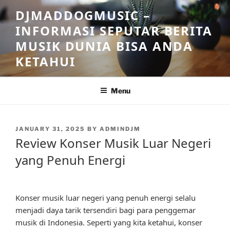
Skip
DJMADDOGMUSIC –
to
INFORMASI SEPUTAR BERITA
content
MUSIK DUNIA BISA ANDA
KETAHUI
Menu
POSTED
JANUARY 31, 2025
BY
ADMINDJM
ON
Review Konser Musik Luar Negeri
yang Penuh Energi
Konser musik luar negeri yang penuh energi selalu
menjadi daya tarik tersendiri bagi para penggemar
musik di Indonesia. Seperti yang kita ketahui, konser