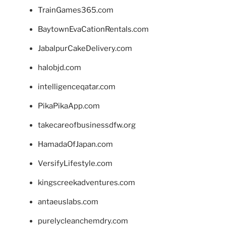
TrainGames365.com
BaytownEvaCationRentals.com
JabalpurCakeDelivery.com
halobjd.com
intelligenceqatar.com
PikaPikaApp.com
takecareofbusinessdfw.org
HamadaOfJapan.com
VersifyLifestyle.com
kingscreekadventures.com
antaeuslabs.com
purelycleanchemdry.com