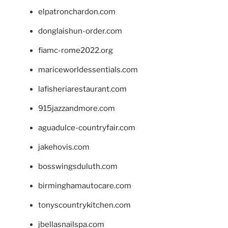
elpatronchardon.com
donglaishun-order.com
fiamc-rome2022.org
mariceworldessentials.com
lafisheriarestaurant.com
915jazzandmore.com
aguadulce-countryfair.com
jakehovis.com
bosswingsduluth.com
birminghamautocare.com
tonyscountrykitchen.com
jbellasnailspa.com