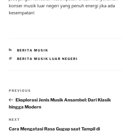
konser musik luar negeri yang penuh energi jika ada
kesempatan!
CATEGORIES
BERITA MUSIK
TAGS
BERITA MUSIK LUAR NEGERI
Post
Previous
PREVIOUS
navigation
Post
Eksplorasi Jenis Musik Ansambel: Dari Klasik
hingga Modern
Next
NEXT
Post
Cara Mengatasi Rasa Gugup saat Tampil di