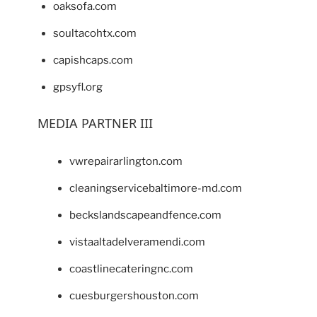
oaksofa.com
soultacohtx.com
capishcaps.com
gpsyfl.org
MEDIA PARTNER III
vwrepairarlington.com
cleaningservicebaltimore-md.com
beckslandscapeandfence.com
vistaaltadelveramendi.com
coastlinecateringnc.com
cuesburgershouston.com