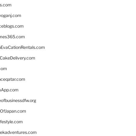
ns.com
yoganj.com
rceblogs.com
ames365.com
EvaCationRentals.com
rCakeDelivery.com
.com
enceqatar.com
aApp.com
eofbusinessdfw.org
OfJapan.com
ifestyle.com
eekadventures.com