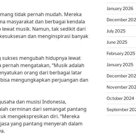
January 2026
emang tidak pernah mudah. Mereka
December 20
ma masyarakat dan berbagai kendala
lewat musik. Namun, tak sedikit dari
July 2025
 kesuksesan dan menginspirasi banyak
June 2025
February 2025
ng sukses mengubah hidupnya lewat
January 2025
ia pernah mengatakan, “Musik adalah
enyatukan orang dari berbagai latar
December 20
ya bisa mengungkapkan perjuangan dan
November 20
October 2024
usaha dan musisi Indonesia,
alah cerminan dari semangat pantang
September 20
uk mengekspresikan diri. “Mereka
 jasa yang pantang menyerah dalam
ya.