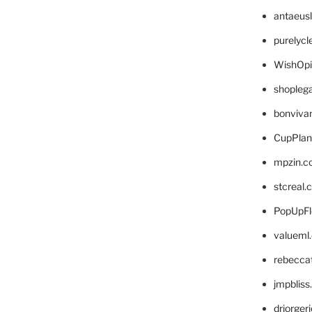
antaeus
purelyc
WishOp
shopleg
bonviva
CupPlan
mpzin.c
stcreal.
PopUpFl
valueml
rebecca
jmpblis
drjorger