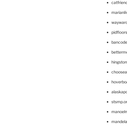
catfrien
marianli
wayward
pidfloo
bancode
betterm
hingsto
choosea
hoverbo
alaskapo
stsmp.o
manoel
mandelae