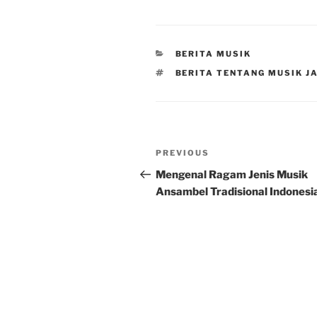
CATEGORIES
BERITA MUSIK
TAGS
BERITA TENTANG MUSIK J
Post
Previous
PREVIOUS
navigation
Post
Mengenal Ragam Jenis Musik
Ansambel Tradisional Indonesi