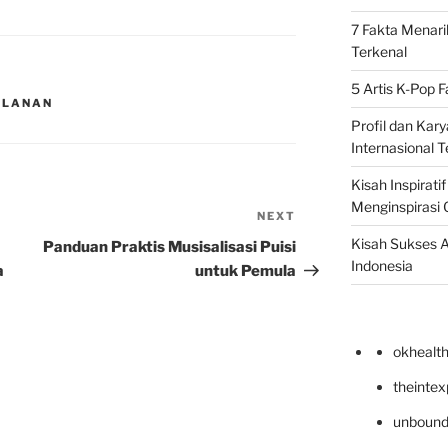
7 Fakta Menari
Terkenal
5 Artis K-Pop 
ALANAN
Profil dan Kary
Internasional T
Kisah Inspirati
Menginspirasi 
NEXT
Next
Post
Kisah Sukses A
Panduan Praktis Musisalisasi Puisi
Indonesia
a
untuk Pemula
okhealt
theinte
unbound