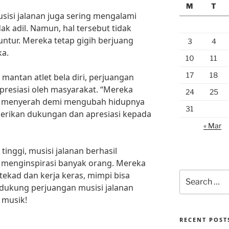
M
T
sisi jalanan juga sering mengalami
ak adil. Namun, hal tersebut tidak
tur. Mereka tetap gigih berjuang
3
4
ka.
10
11
17
18
 mantan atlet bela diri, perjuangan
apresiasi oleh masyarakat. “Mereka
24
25
g menyerah demi mengubah hidupnya
31
berikan dukungan dan apresiasi kepada
« Mar
inggi, musisi jalanan berhasil
menginspirasi banyak orang. Mereka
kad dan kerja keras, mimpi bisa
Search
for:
i dukung perjuangan musisi jalanan
 musik!
RECENT POST