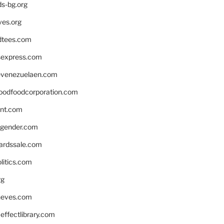
ds-bg.org
ves.org
tees.com
rsexpress.com
venezuelaen.com
oodfoodcorporation.com
nnt.com
gender.com
ardssale.com
litics.com
rg
neves.com
ffectlibrary.com