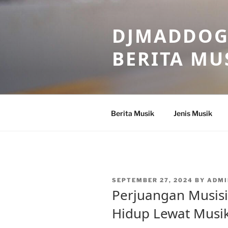
Skip
to
DJMADDOGM
content
BERITA MU
Berita Musik
Jenis Musik
POSTED
SEPTEMBER 27, 2024
BY
ADMI
ON
Perjuangan Musis
Hidup Lewat Musi