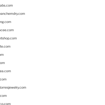
labs.com
leanchemdry.com
ing.com
acee.com
ntshop.com
te.com
om
com
ea.com
.com
torresjewelry.com
s.com
ico.com