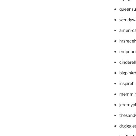
queensu
wendyw
ameri-
hrsrece
empcon
cinderel
bigpinkr
inspireh
memming
jeremyp
thesand
drgiggl