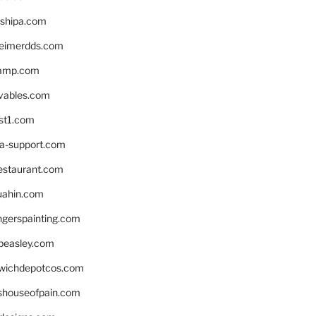
shipa.com
eimerdds.com
camp.com
ivables.com
st1.com
la-support.com
estaurant.com
uahin.com
erspainting.com
beasley.com
wichdepotcos.com
eshouseofpain.com