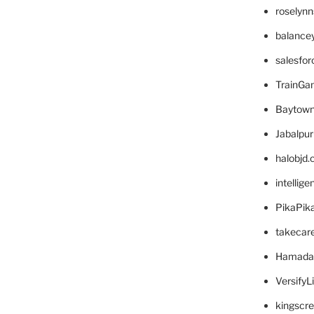
roselyn
balance
salesfo
TrainG
Baytown
Jabalpu
halobjd
intellig
PikaPik
takecar
Hamada
VersifyL
kingscr