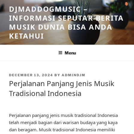
Skip
DJMADDOGMUSIC –
to
INFORMASI SEPUTAR BERITA
content
MUSIK DUNIA BISA ANDA
KETAHUI
Menu
POSTED
DECEMBER 13, 2024
BY
ADMINDJM
ON
Perjalanan Panjang Jenis Musik
Tradisional Indonesia
Perjalanan panjang jenis musik tradisional Indonesia
telah menjadi bagian dari warisan budaya yang kaya
dan beragam. Musik tradisional Indonesia memiliki