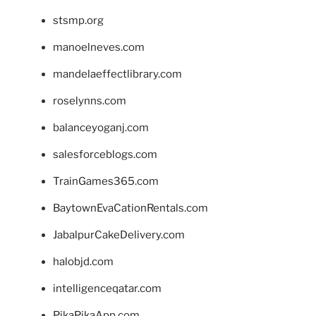
stsmp.org
manoelneves.com
mandelaeffectlibrary.com
roselynns.com
balanceyoganj.com
salesforceblogs.com
TrainGames365.com
BaytownEvaCationRentals.com
JabalpurCakeDelivery.com
halobjd.com
intelligenceqatar.com
PikaPikaApp.com