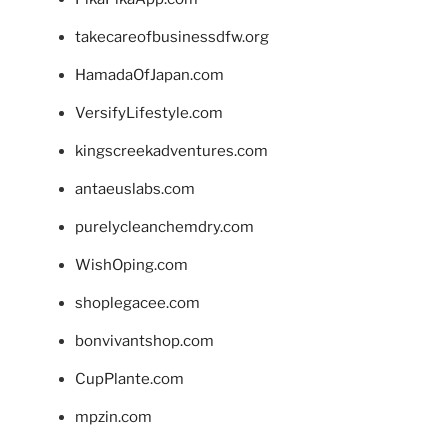
takecareofbusinessdfw.org
HamadaOfJapan.com
VersifyLifestyle.com
kingscreekadventures.com
antaeuslabs.com
purelycleanchemdry.com
WishOping.com
shoplegacee.com
bonvivantshop.com
CupPlante.com
mpzin.com