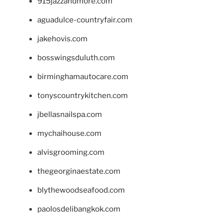
915jazzandmore.com
aguadulce-countryfair.com
jakehovis.com
bosswingsduluth.com
birminghamautocare.com
tonyscountrykitchen.com
jbellasnailspa.com
mychaihouse.com
alvisgrooming.com
thegeorginaestate.com
blythewoodseafood.com
paolosdelibangkok.com