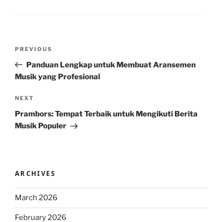
Post
Previous
PREVIOUS
navigation
Post
Panduan Lengkap untuk Membuat Aransemen
Musik yang Profesional
Next
NEXT
Post
Prambors: Tempat Terbaik untuk Mengikuti Berita
Musik Populer
ARCHIVES
March 2026
February 2026