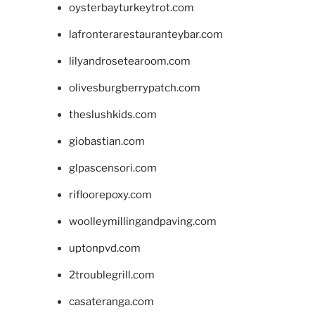
oysterbayturkeytrot.com
lafronterarestauranteybar.com
lilyandrosetearoom.com
olivesburgberrypatch.com
theslushkids.com
giobastian.com
glpascensori.com
rifloorepoxy.com
woolleymillingandpaving.com
uptonpvd.com
2troublegrill.com
casateranga.com