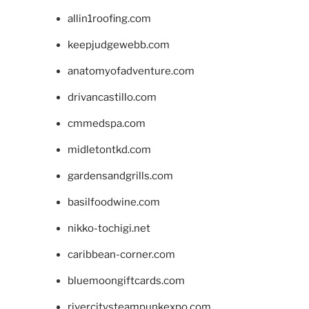
allin1roofing.com
keepjudgewebb.com
anatomyofadventure.com
drivancastillo.com
cmmedspa.com
midletontkd.com
gardensandgrills.com
basilfoodwine.com
nikko-tochigi.net
caribbean-corner.com
bluemoongiftcards.com
rivercitysteampunkexpo.com