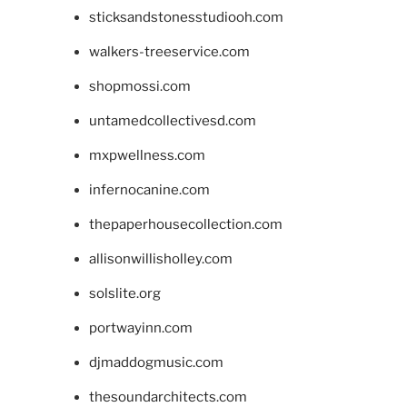
sticksandstonesstudiooh.com
walkers-treeservice.com
shopmossi.com
untamedcollectivesd.com
mxpwellness.com
infernocanine.com
thepaperhousecollection.com
allisonwillisholley.com
solslite.org
portwayinn.com
djmaddogmusic.com
thesoundarchitects.com