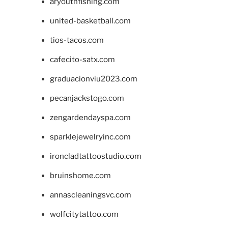
aryouthfishing.com
united-basketball.com
tios-tacos.com
cafecito-satx.com
graduacionviu2023.com
pecanjackstogo.com
zengardendayspa.com
sparklejewelryinc.com
ironcladtattoostudio.com
bruinshome.com
annascleaningsvc.com
wolfcitytattoo.com