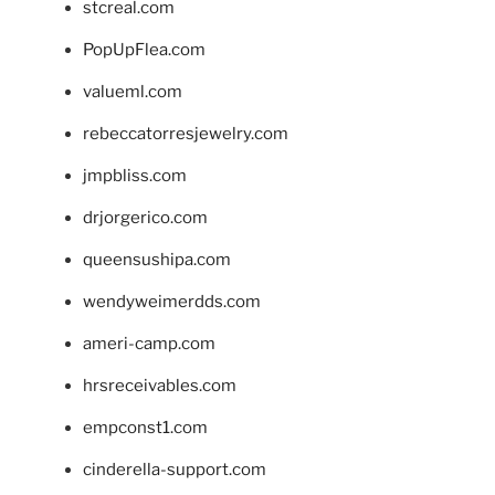
stcreal.com
PopUpFlea.com
valueml.com
rebeccatorresjewelry.com
jmpbliss.com
drjorgerico.com
queensushipa.com
wendyweimerdds.com
ameri-camp.com
hrsreceivables.com
empconst1.com
cinderella-support.com