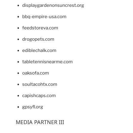
displaygardenonsuncrest.org
bbq-empire-usa.com
feedstoreva.com
drogopets.com
ediblechalk.com
tabletennisnearme.com
oaksofa.com
soultacohtx.com
capishcaps.com
gpsyfl.org
MEDIA PARTNER III