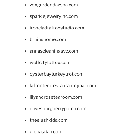
zengardendayspa.com
sparklejewelryinc.com
ironcladtattoostudio.com
bruinshome.com
annascleaningsvc.com
wolfcitytattoo.com
oysterbayturkeytrot.com
lafronterarestauranteybar.com
lilyandrosetearoom.com
olivesburgberrypatch.com
theslushkids.com
giobastian.com