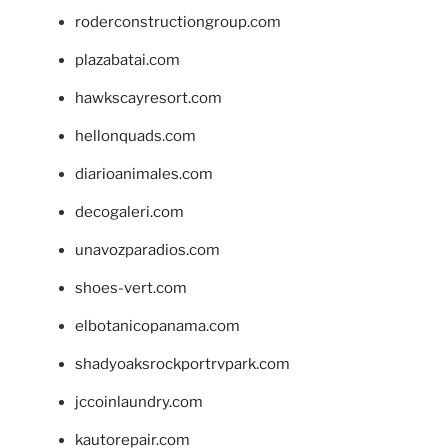
roderconstructiongroup.com
plazabatai.com
hawkscayresort.com
hellonquads.com
diarioanimales.com
decogaleri.com
unavozparadios.com
shoes-vert.com
elbotanicopanama.com
shadyoaksrockportrvpark.com
jccoinlaundry.com
kautorepair.com