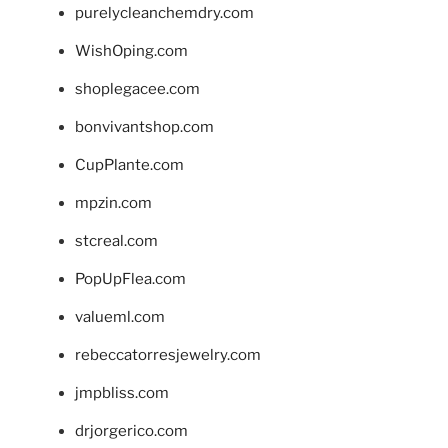
purelycleanchemdry.com
WishOping.com
shoplegacee.com
bonvivantshop.com
CupPlante.com
mpzin.com
stcreal.com
PopUpFlea.com
valueml.com
rebeccatorresjewelry.com
jmpbliss.com
drjorgerico.com