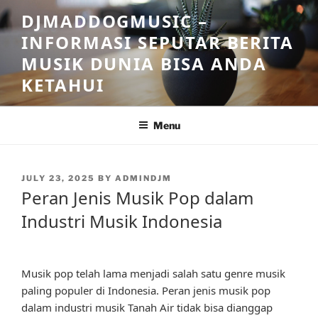
Skip
DJMADDOGMUSIC –
to
INFORMASI SEPUTAR BERITA
content
MUSIK DUNIA BISA ANDA
KETAHUI
Menu
POSTED
JULY 23, 2025
BY
ADMINDJM
ON
Peran Jenis Musik Pop dalam
Industri Musik Indonesia
Musik pop telah lama menjadi salah satu genre musik
paling populer di Indonesia. Peran jenis musik pop
dalam industri musik Tanah Air tidak bisa dianggap