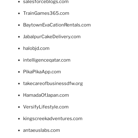
salesforceblogs.com
TrainGames365.com
BaytownEvaCationRentals.com
JabalpurCakeDelivery.com
halobjd.com
intelligenceqatar.com
PikaPikaApp.com
takecareofbusinessdfw.org
HamadaOfJapan.com
VersifyLifestyle.com
kingscreekadventures.com
antaeuslabs.com