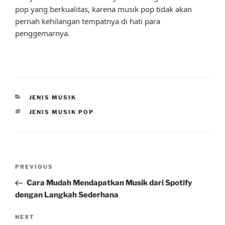
pop yang berkualitas, karena musik pop tidak akan
pernah kehilangan tempatnya di hati para
penggemarnya.
CATEGORIES
JENIS MUSIK
TAGS
JENIS MUSIK POP
Post
Previous
PREVIOUS
navigation
Post
Cara Mudah Mendapatkan Musik dari Spotify
dengan Langkah Sederhana
Next
NEXT