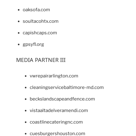
oaksofa.com
soultacohtx.com
capishcaps.com
gpsyfl.org
MEDIA PARTNER III
vwrepairarlington.com
cleaningservicebaltimore-md.com
beckslandscapeandfence.com
vistaaltadelveramendi.com
coastlinecateringnc.com
cuesburgershouston.com