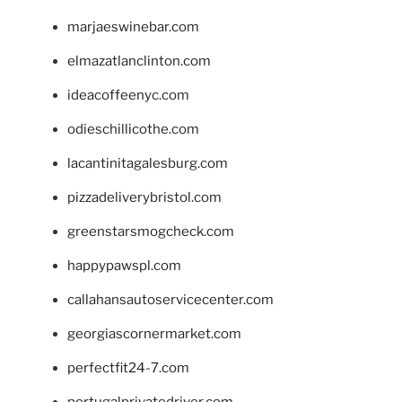
marjaeswinebar.com
elmazatlanclinton.com
ideacoffeenyc.com
odieschillicothe.com
lacantinitagalesburg.com
pizzadeliverybristol.com
greenstarsmogcheck.com
happypawspl.com
callahansautoservicecenter.com
georgiascornermarket.com
perfectfit24-7.com
portugalprivatedriver.com