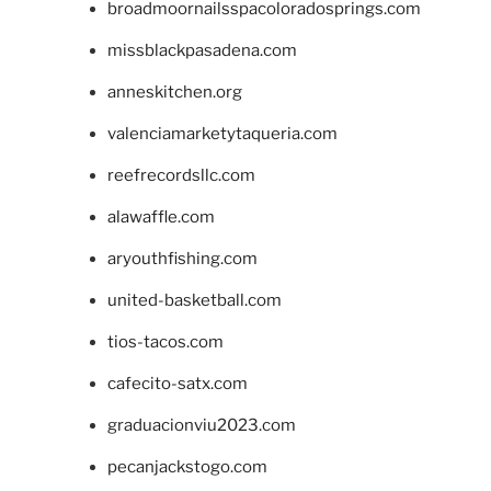
broadmoornailsspacoloradosprings.com
missblackpasadena.com
anneskitchen.org
valenciamarketytaqueria.com
reefrecordsllc.com
alawaffle.com
aryouthfishing.com
united-basketball.com
tios-tacos.com
cafecito-satx.com
graduacionviu2023.com
pecanjackstogo.com